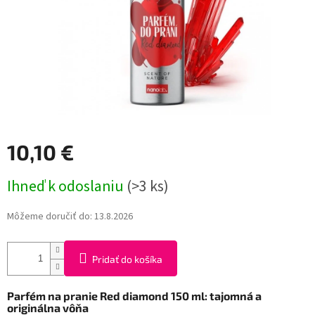
10,10 €
Jednotková
Ihneď k odoslaniu
(>3 ks)
cena:
Môžeme doručiť do:
13.8.2026
Pridať do košíka
Parfém na pranie Red diamond 150 ml: tajomná a
originálna vôňa