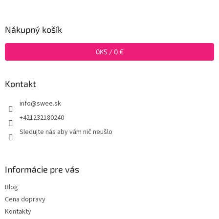
á
p
ä
Nákupný košík
t
i
0
KS /
0 €
e
Kontakt
info
@
swee.sk
+421232180240
Sledujte nás aby vám nič neušlo
Informácie pre vás
Blog
Cena dopravy
Kontakty