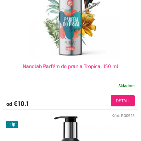
Nanolab Parfém do prania Tropical 150 ml
Skladom
DETAIL
€10.1
od
Kód:
P00923
Tip