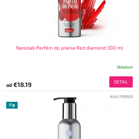
Nanolab Parfém do prania Red diamond 300 ml
Skladom
DETAIL
€18.19
od
Kód:
P00920
Tip