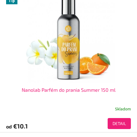
Tip
Nanolab Parfém do prania Summer 150 ml
Skladom
DETAIL
€10.1
od
Z