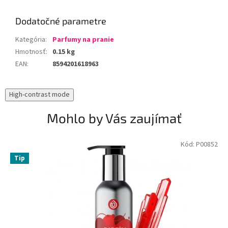
Dodatočné parametre
Kategória
:
Parfumy na pranie
Hmotnosť
:
0.15 kg
EAN
:
8594201618963
High-contrast mode
Mohlo by Vás zaujímať
Kód:
P00852
Tip