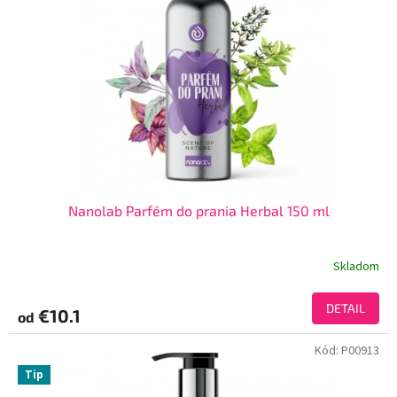
Nanolab Parfém do prania Herbal 150 ml
Skladom
DETAIL
€10.1
od
Kód:
P00913
Tip