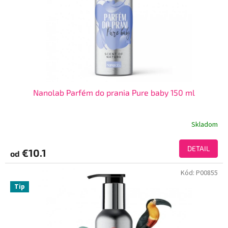
Nanolab Parfém do prania Pure baby 150 ml
Skladom
DETAIL
€10.1
od
Kód:
P00855
Tip