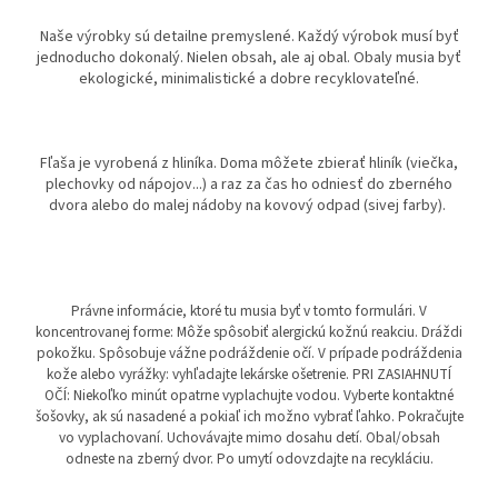
Naše výrobky sú detailne premyslené. Každý výrobok musí byť
jednoducho dokonalý. Nielen obsah, ale aj obal. Obaly musia byť
ekologické, minimalistické a dobre recyklovateľné.
Fľaša je vyrobená z hliníka. Doma môžete zbierať hliník (viečka,
plechovky od nápojov...) a raz za čas ho odniesť do zberného
dvora alebo do malej nádoby na kovový odpad (sivej farby).
Právne informácie, ktoré tu musia byť v tomto formulári. V
koncentrovanej forme: Môže spôsobiť alergickú kožnú reakciu. Dráždi
pokožku. Spôsobuje vážne podráždenie očí. V prípade podráždenia
kože alebo vyrážky: vyhľadajte lekárske ošetrenie. PRI ZASIAHNUTÍ
OČÍ: Niekoľko minút opatrne vyplachujte vodou. Vyberte kontaktné
šošovky, ak sú nasadené a pokiaľ ich možno vybrať ľahko. Pokračujte
vo vyplachovaní. Uchovávajte mimo dosahu detí. Obal/obsah
odneste na zberný dvor. Po umytí odovzdajte na recykláciu.