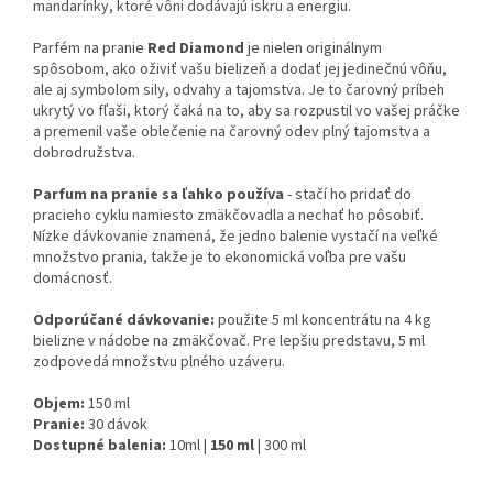
mandarínky, ktoré vôni dodávajú iskru a energiu.
Parfém na pranie
Red Diamond
je nielen originálnym
spôsobom, ako oživiť vašu bielizeň a dodať jej jedinečnú vôňu,
ale aj symbolom sily, odvahy a tajomstva. Je to čarovný príbeh
ukrytý vo fľaši, ktorý čaká na to, aby sa rozpustil vo vašej práčke
a premenil vaše oblečenie na čarovný odev plný tajomstva a
dobrodružstva.
Parfum na pranie sa ľahko používa
- stačí ho pridať do
pracieho cyklu namiesto zmäkčovadla a nechať ho pôsobiť.
Nízke dávkovanie znamená, že jedno balenie vystačí na veľké
množstvo prania, takže je to ekonomická voľba pre vašu
domácnosť.
Odporúčané dávkovanie:
použite 5 ml koncentrátu na 4 kg
bielizne v nádobe na zmäkčovač. Pre lepšiu predstavu, 5 ml
zodpovedá množstvu plného uzáveru.
Objem:
150 ml
Pranie:
30 dávok
Dostupné balenia:
10ml |
150 ml
| 300 ml