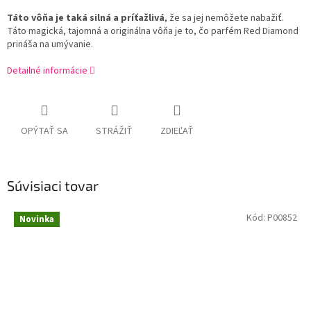
Táto vôňa je taká silná a príťažlivá
, že sa jej nemôžete nabažiť.
Táto magická, tajomná a originálna vôňa je to, čo parfém Red Diamond
prináša na umývanie.
Detailné informácie
OPÝTAŤ SA
STRÁŽIŤ
ZDIEĽAŤ
Súvisiaci tovar
Kód:
P00852
Novinka