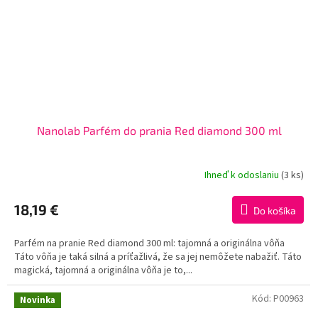
Nanolab Parfém do prania Red diamond 300 ml
Ihneď k odoslaniu
(3 ks)
Priemerné
hodnotenie
produktu
18,19 €
Do košíka
je
3,3
Parfém na pranie Red diamond 300 ml: tajomná a originálna vôňa
z
Táto vôňa je taká silná a príťažlivá, že sa jej nemôžete nabažiť. Táto
5
magická, tajomná a originálna vôňa je to,...
hviezdičiek.
Kód:
P00963
Novinka