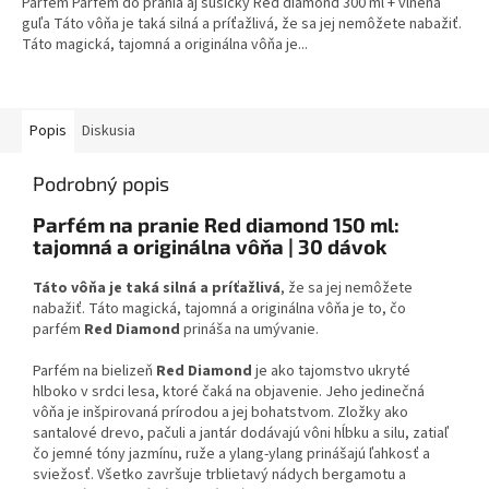
Parfém Parfém do prania aj sušičky Red diamond 300 ml + vlnená
guľa Táto vôňa je taká silná a príťažlivá, že sa jej nemôžete nabažiť.
Táto magická, tajomná a originálna vôňa je...
Popis
Diskusia
Podrobný popis
Parfém na pranie Red diamond 150 ml:
tajomná a originálna vôňa | 30 dávok
Táto vôňa je taká silná a príťažlivá
, že sa jej nemôžete
nabažiť. Táto magická, tajomná a originálna vôňa je to, čo
parfém
Red Diamond
prináša na umývanie.
Parfém na bielizeň
Red Diamond
je ako tajomstvo ukryté
hlboko v srdci lesa, ktoré čaká na objavenie. Jeho jedinečná
vôňa je inšpirovaná prírodou a jej bohatstvom. Zložky ako
santalové drevo, pačuli a jantár dodávajú vôni hĺbku a silu, zatiaľ
čo jemné tóny jazmínu, ruže a ylang-ylang prinášajú ľahkosť a
sviežosť. Všetko završuje trblietavý nádych bergamotu a