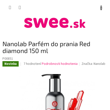
Prejsť
NÁKUP
na
obsah
KOŠÍK
Nanolab Parfém do prania Red
diamond 150 ml
P00851
Priemerné
7 hodnotení
Podrobnosti hodnotenia
Značka:
Nanolab
Novinka
hodnotenie
produktu
je
4,1
z
5
hviezdičiek.