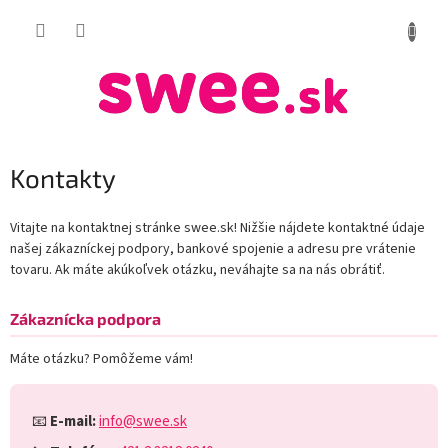
Prejsť
NÁKUP
na
obsah
KOŠÍK
Kontakty
Vitajte na kontaktnej stránke swee.sk! Nižšie nájdete kontaktné údaje
našej zákazníckej podpory, bankové spojenie a adresu pre vrátenie
tovaru. Ak máte akúkoľvek otázku, neváhajte sa na nás obrátiť.
Zákaznícka podpora
Máte otázku? Pomôžeme vám!
📧
E-mail:
info@swee.sk