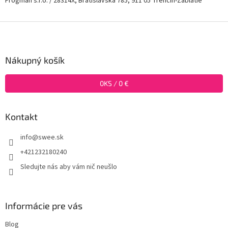
Frogman s.r.o. / 28314X, Bratislavská 785, 911 05 Trenčín-Záblatie
Z
á
p
ä
Nákupný košík
t
i
0
KS /
0 €
e
Kontakt
info
@
swee.sk
+421232180240
Sledujte nás aby vám nič neušlo
Informácie pre vás
Blog