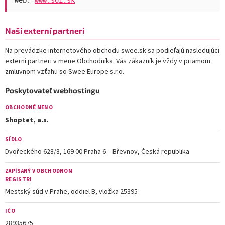
Naši externí partneri
Na prevádzke internetového obchodu swee.sk sa podieľajú nasledujúci
externí partneri v mene Obchodníka. Vás zákazník je vždy v priamom
zmluvnom vzťahu so Swee Europe s.r.o.
Poskytovateľ webhostingu
OBCHODNÉ MENO
Shoptet, a.s.
SÍDLO
Dvořeckého 628/8, 169 00 Praha 6 – Břevnov, Česká republika
ZAPÍSANÝ V OBCHODNOM
REGISTRI
Mestský súd v Prahe, oddiel B, vložka 25395
IČO
28935675