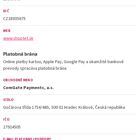
DIČ
CZ28935675
WEB
www.shoptet.sk
Platobná brána
Online platby kartou, Apple Pay, Google Pay a okamžité bankové
prevody spracúva platobná brána:
OBCHODNÉ MENO
ComGate Payments, a.s.
SÍDLO
Gočárova třída 1754/48b, 500 02 Hradec Králové, Česká republika
IČO
27924505
E-MAIL PLATOBNEJ PODPORY