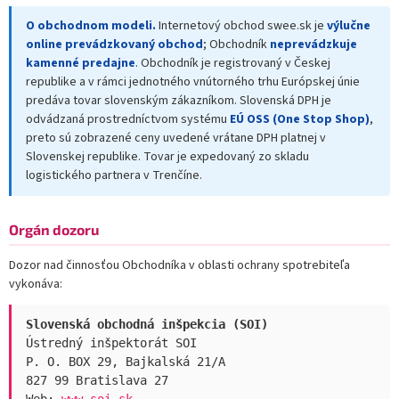
O obchodnom modeli.
Internetový obchod swee.sk je
výlučne
online prevádzkovaný obchod
; Obchodník
neprevádzkuje
kamenné predajne
. Obchodník je registrovaný v Českej
republike a v rámci jednotného vnútorného trhu Európskej únie
predáva tovar slovenským zákazníkom. Slovenská DPH je
odvádzaná prostredníctvom systému
EÚ OSS (One Stop Shop)
,
preto sú zobrazené ceny uvedené vrátane DPH platnej v
Slovenskej republike. Tovar je expedovaný zo skladu
logistického partnera v Trenčíne.
Orgán dozoru
Dozor nad činnosťou Obchodníka v oblasti ochrany spotrebiteľa
vykonáva:
Slovenská obchodná inšpekcia (SOI)
Ústredný inšpektorát SOI
P. O. BOX 29, Bajkalská 21/A
827 99 Bratislava 27
Web:
www.soi.sk