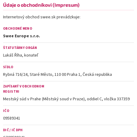
Údaje o obchodníkovi (Impresum)
Internetový obchod swee.sk prevádzkuje:
OBCHODNÉ MENO
Swee Europe s.r.o.
ŠTATUTÁRNY ORGÁN
Lukáš Říha, konateľ
SÍDLO
Rybná 716/24, Staré Město, 110 00 Praha 1, Česká republika
ZAPÍSANÝ V OBCHODNOM
REGISTRI
Mestský súd v Prahe (Městský soud v Praze), oddiel C, vložka 337359
IČO
09589341
DIČ / IČ DPH