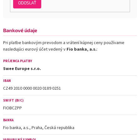
ODOSLAŤ
Bankové údaje
Pri platbe bankovým prevodom a vrátení kúpnej ceny používame
nasledujúci eurový účet vedený v
Fio banka, a.s.
:
PRÍJEMCA PLATBY
Swee Europe s.r.o.
IBAN
CZ49 2010 0000 0020 0189 0251
SWIFT (BIC)
FIOBCZPP
BANKA
Fio banka, a.s., Praha, Česká republika
VARIABILNÝ SYMBOL