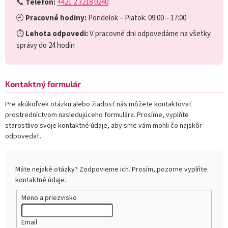
📞
Telefón:
+421 2 3218 0240
🕘
Pracovné hodiny:
Pondelok – Piatok: 09:00 – 17:00
⏱️
Lehota odpovedi:
V pracovné dni odpovedáme na všetky
správy do 24 hodín
Kontaktný formulár
Pre akúkoľvek otázku alebo žiadosť nás môžete kontaktovať
prostredníctvom nasledujúceho formulára. Prosíme, vyplňte
starostlivo svoje kontaktné údaje, aby sme vám mohli čo najskôr
odpovedať.
Máte nejaké otázky? Zodpovieme ich. Prosím, pozorne vyplňte
kontaktné údaje.
Meno a priezvisko
Email