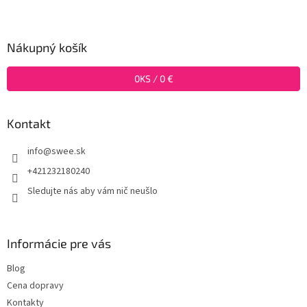
Z
á
p
ä
Nákupný košík
t
i
0
KS /
0 €
e
Kontakt
info
@
swee.sk
+421232180240
Sledujte nás aby vám nič neušlo
Informácie pre vás
Blog
Cena dopravy
Kontakty