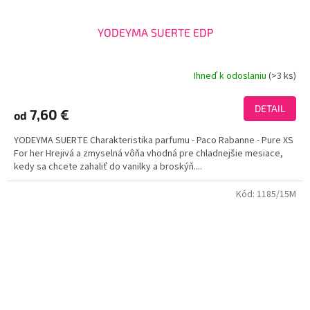
YODEYMA SUERTE EDP
Ihneď k odoslaniu
(>3 ks)
Priemerné
hodnotenie
produktu
DETAIL
7,60 €
od
je
4,1
YODEYMA SUERTE Charakteristika parfumu - Paco Rabanne - Pure XS
z
For her Hrejivá a zmyselná vôňa vhodná pre chladnejšie mesiace,
5
kedy sa chcete zahaliť do vanilky a broskýň....
hviezdičiek.
Kód:
1185/15M