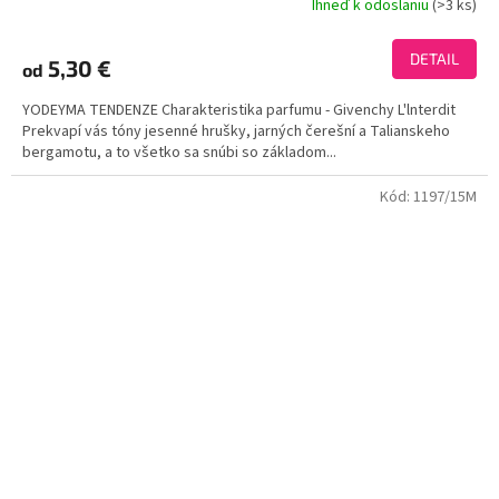
Ihneď k odoslaniu
(>3 ks)
Priemerné
hodnotenie
produktu
DETAIL
5,30 €
od
je
3,9
YODEYMA TENDENZE Charakteristika parfumu - Givenchy L'lnterdit
z
Prekvapí vás tóny jesenné hrušky, jarných čerešní a Talianskeho
5
bergamotu, a to všetko sa snúbi so základom...
hviezdičiek.
Kód:
1197/15M