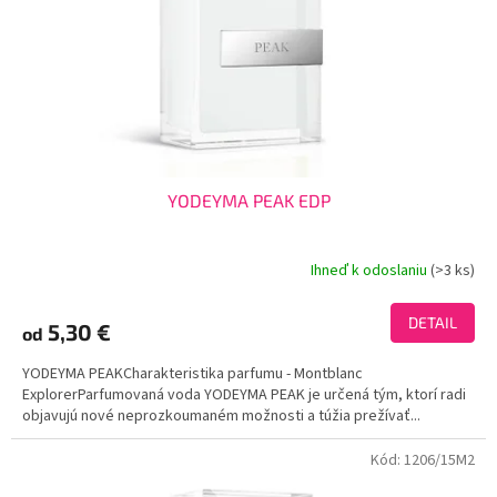
o
o
d
v
u
k
t
o
v
YODEYMA PEAK EDP
Ihneď k odoslaniu
(>3 ks)
Priemerné
hodnotenie
produktu
DETAIL
5,30 €
od
je
4,1
YODEYMA PEAKCharakteristika parfumu - Montblanc
z
ExplorerParfumovaná voda YODEYMA PEAK je určená tým, ktorí radi
5
objavujú nové neprozkoumaném možnosti a túžia prežívať...
hviezdičiek.
Kód:
1206/15M2