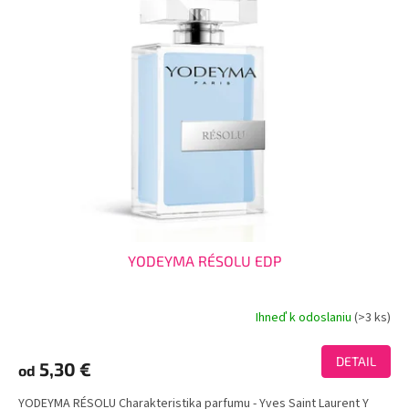
YODEYMA RÉSOLU EDP
Ihneď k odoslaniu
(>3 ks)
Priemerné
hodnotenie
produktu
DETAIL
5,30 €
od
je
4,1
YODEYMA RÉSOLU Charakteristika parfumu - Yves Saint Laurent Y
z