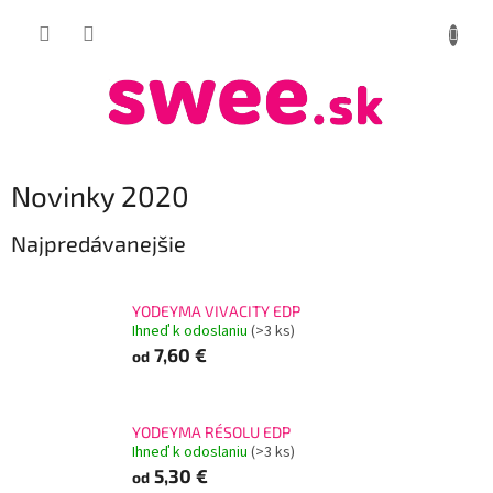
Prejsť
NÁKUP
na
obsah
KOŠÍK
Novinky 2020
Najpredávanejšie
YODEYMA VIVACITY EDP
Ihneď k odoslaniu
(>3 ks)
7,60 €
od
YODEYMA RÉSOLU EDP
Ihneď k odoslaniu
(>3 ks)
5,30 €
od