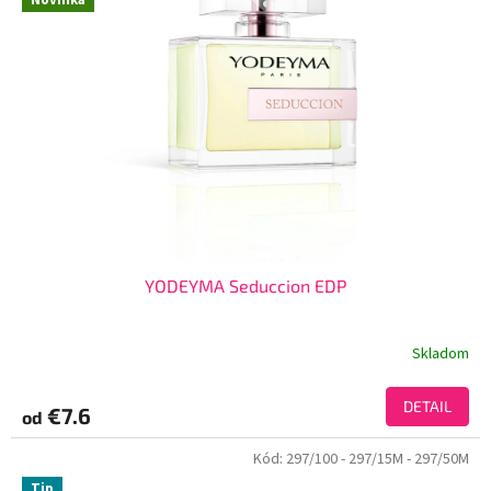
YODEYMA Seduccion EDP
Skladom
DETAIL
€7.6
od
Kód:
297/100
- 297/15M
- 297/50M
Tip