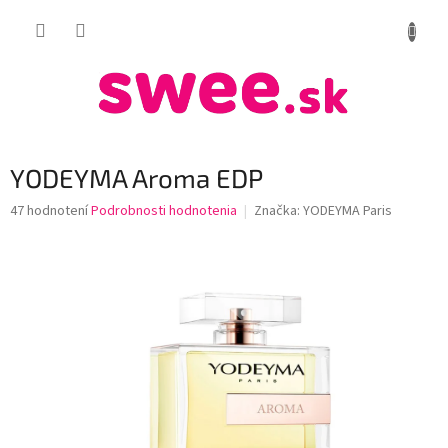
Prejsť
NÁKUP
na
obsah
KOŠÍK
YODEYMA Aroma EDP
Priemerné
47 hodnotení
Podrobnosti hodnotenia
Značka:
YODEYMA Paris
hodnotenie
produktu
je
4,1
z
5
hviezdičiek.