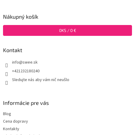
á
p
ä
Nákupný košík
t
i
0
KS /
0 €
e
Kontakt
info
@
swee.sk
+421232180240
Sledujte nás aby vám nič neušlo
Informácie pre vás
Blog
Cena dopravy
Kontakty