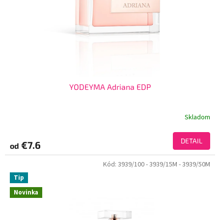
YODEYMA Adriana EDP
Skladom
DETAIL
€7.6
od
Kód:
3939/100
- 3939/15M
- 3939/50M
Tip
Novinka