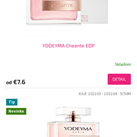
YODEYMA Cheante EDP
Skladom
DETAIL
€7.6
od
Kód:
102103
- 102104
- 9/50M
Tip
Novinka