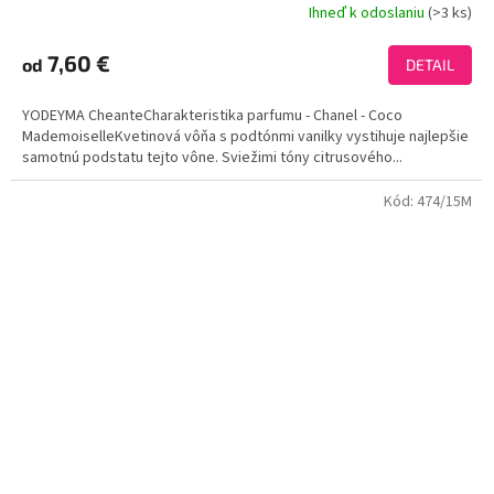
Ihneď k odoslaniu
(>3 ks)
Priemerné
hodnotenie
produktu
7,60 €
od
DETAIL
je
3,9
YODEYMA CheanteCharakteristika parfumu - Chanel - Coco
z
MademoiselleKvetinová vôňa s podtónmi vanilky vystihuje najlepšie
5
samotnú podstatu tejto vône. Sviežimi tóny citrusového...
hviezdičiek.
Kód:
474/15M