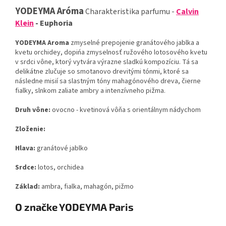
YODEYMA
Aróma
Charakteristika
parfumu
-
Calvin
Klein
-
Euphoria
YODEYMA
Aroma
zmyselné
prepojenie
granátového
jablka
a
kvetu
orchidey
,
dopińa
zmyselnosť
ružového
lotosového
kvetu
v srdci
vône
,
ktorý vytvára
výrazne
sladkú
kompozíciu
.
Tá
sa
delikátne
zlučuje
so
smotanovo
drevitými
tónmi
,
ktoré sa
následne
misií sa
slastným
tóny
mahagónového
dreva
,
čierne
fialky
,
slnkom
zaliate
ambry
a
intenzívneho
pižma
.
Druh
vône
:
ovocno
-
kvetinová
vôňa
s orientálnym
nádychom
Zloženie
:
Hlava
:
granátové
jablko
Srdce
:
lotos,
orchidea
Základ
:
ambra
,
fialka
,
mahagón
,
pižmo
O značke YODEYMA Paris