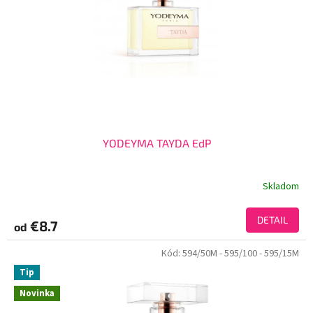
YODEYMA TAYDA EdP
Skladom
DETAIL
€8.7
od
Kód:
594/50M
- 595/100
- 595/15M
Tip
Novinka