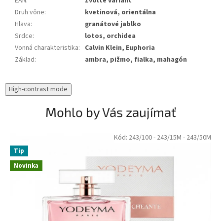
EAN
:
Zvoľte variant
Druh vône
:
kvetinová, orientálna
Hlava
:
granátové jablko
Srdce
:
lotos, orchidea
Vonná charakteristika
:
Calvin Klein, Euphoria
Základ
:
ambra, pižmo, fialka, mahagón
High-contrast mode
Mohlo by Vás zaujímať
Kód:
243/100
- 243/15M
- 243/50M
Tip
Novinka