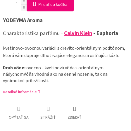
Pridať do košíka
YODEYMA
Aroma
Charakteristika
parfému
-
Calvin
Klein
-
Euphoria
kvetinovo
-
ovocnou
variácii s
drevito
-
orientálnym
podtónom
,
ktorá vám
dopraje
dlhotrvajúce
eleganciu
a
oslňujúci
kúzlo
.
Druh vône:
ovocno - kvetinová vôňa s orientálnym
nádychomVôňa vhodná ako na denné nosenie, tak na
výnimočné príležitosti.
Detailné informácie
OPÝTAŤ SA
STRÁŽIŤ
ZDIEĽAŤ