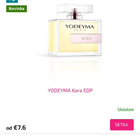
Novinka
YODEYMA Kara EDP
Skladom
DETAIL
€7.6
od
Z