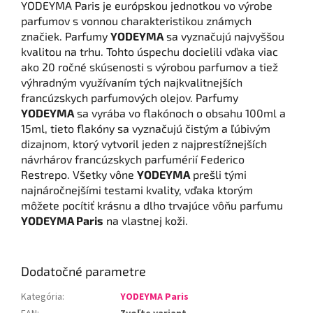
YODEYMA Paris je európskou jednotkou vo výrobe
parfumov s vonnou charakteristikou známych
značiek. Parfumy
YODEYMA
sa vyznačujú najvyššou
kvalitou na trhu. Tohto úspechu docielili vďaka viac
ako 20 ročné skúsenosti s výrobou parfumov a tiež
výhradným využívaním tých najkvalitnejších
francúzskych parfumových olejov. Parfumy
YODEYMA
sa vyrába vo flakónoch o obsahu 100ml a
15ml, tieto flakóny sa vyznačujú čistým a ľúbivým
dizajnom, ktorý vytvoril jeden z najprestížnejších
návrhárov francúzskych parfumérií Federico
Restrepo. Všetky vône
YODEYMA
prešli tými
najnáročnejšími testami kvality, vďaka ktorým
môžete pocítiť krásnu a dlho trvajúce vôňu parfumu
YODEYMA Paris
na vlastnej koži.
Dodatočné parametre
Kategória
:
YODEYMA Paris