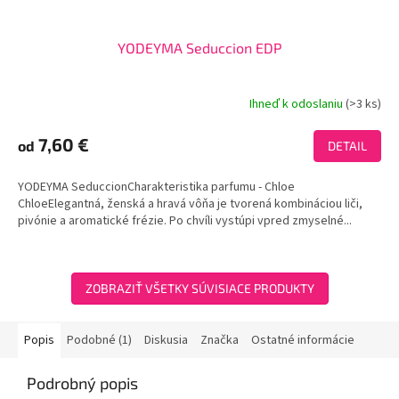
YODEYMA Seduccion EDP
Ihneď k odoslaniu
(>3 ks)
Priemerné
hodnotenie
produktu
7,60 €
od
DETAIL
je
3,9
YODEYMA SeduccionCharakteristika parfumu - Chloe
z
ChloeElegantná, ženská a hravá vôňa je tvorená kombináciou liči,
5
pivónie a aromatické frézie. Po chvíli vystúpi vpred zmyselné...
hviezdičiek.
ZOBRAZIŤ VŠETKY SÚVISIACE PRODUKTY
Popis
Podobné (1)
Diskusia
Značka
Ostatné informácie
Podrobný popis