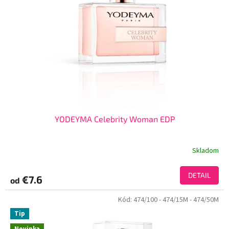
YODEYMA Celebrity Woman EDP
Skladom
DETAIL
€7.6
od
Kód:
474/100
- 474/15M
- 474/50M
Tip
Novinka