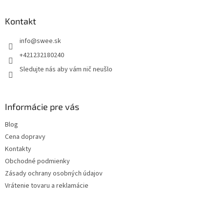
y
v
Kontakt
ý
p
info
@
swee.sk
i
s
+421232180240
u
Sledujte nás aby vám nič neušlo
Informácie pre vás
Blog
Cena dopravy
Kontakty
Obchodné podmienky
Zásady ochrany osobných údajov
Vrátenie tovaru a reklamácie