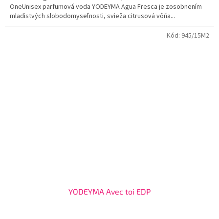
OneUnisex parfumová voda YODEYMA Agua Fresca je zosobnením
5
mladistvých slobodomyseľnosti, svieža citrusová vôňa...
hviezdičiek.
Kód:
945/15M2
YODEYMA Avec toi EDP