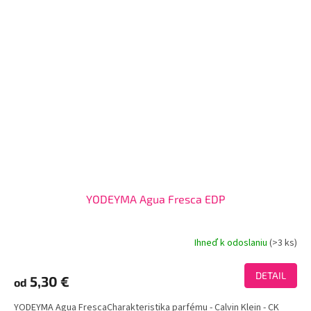
YODEYMA Agua Fresca EDP
Ihneď k odoslaniu
(>3 ks)
Priemerné
hodnotenie
produktu
DETAIL
5,30 €
od
je
3,0
YODEYMA Agua FrescaCharakteristika parfému - Calvin Klein - CK
z