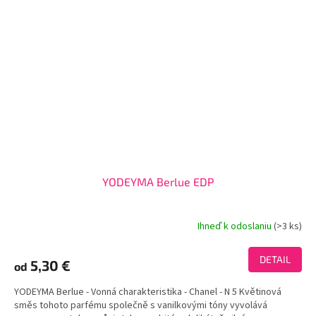
YODEYMA Berlue EDP
Ihneď k odoslaniu
(>3 ks)
Priemerné
hodnotenie
produktu
DETAIL
5,30 €
od
je
3,9
YODEYMA Berlue - Vonná charakteristika - Chanel - N 5 Květinová
z
směs tohoto parfému společně s vanilkovými tóny vyvolává
5