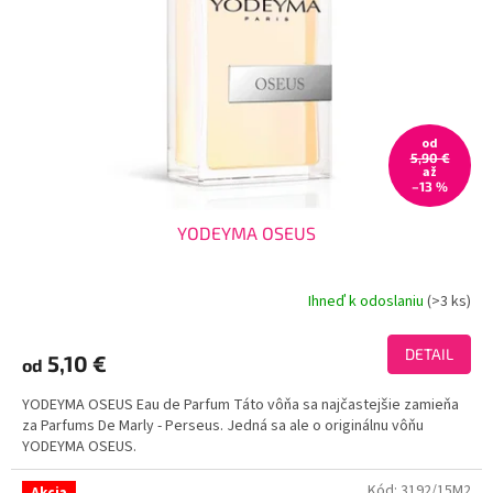
od
5,90 €
až
–13 %
YODEYMA OSEUS
Ihneď k odoslaniu
(>3 ks)
Priemerné
hodnotenie
produktu
DETAIL
5,10 €
od
je
3,9
YODEYMA OSEUS Eau de Parfum Táto vôňa sa najčastejšie zamieňa
z
za Parfums De Marly - Perseus. Jedná sa ale o originálnu vôňu
5
YODEYMA OSEUS.
hviezdičiek.
Kód:
3192/15M2
Akcia