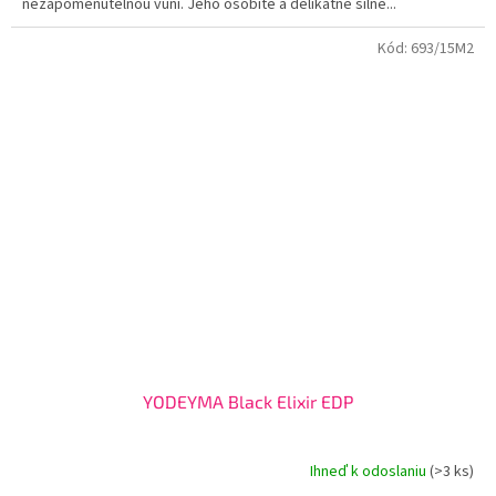
nezapomenutelnou vůni. Jeho osobité a delikátně silné...
hviezdičiek.
Kód:
693/15M2
YODEYMA Black Elixir EDP
Ihneď k odoslaniu
(>3 ks)
Priemerné
hodnotenie