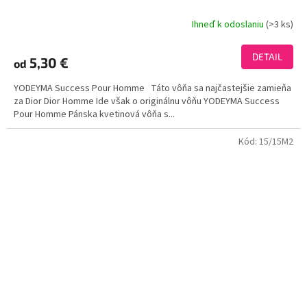
Ihneď k odoslaniu
(>3 ks)
Priemerné
hodnotenie
produktu
DETAIL
5,30 €
od
je
3,8
YODEYMA Success Pour Homme Táto vôňa sa najčastejšie zamieňa
z
za Dior Dior Homme Ide však o originálnu vôňu YODEYMA Success
5
Pour Homme Pánska kvetinová vôňa s...
hviezdičiek.
Kód:
15/15M2