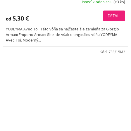
Ihneď k odoslaniu
(>3 ks)
Priemerné
hodnotenie
produktu
DETAIL
5,30 €
od
je
3,9
YODEYMA Avec Toi Táto vôňa sa najčastejšie zamieňa za Giorgio
z
Armani Emporio Armani She Ide však o originálnu vôňu YODEYMA
5
Avec Toi. Moderný...
hviezdičiek.
Kód:
738/15M2