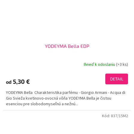
YODEYMA Bella EDP
Ihneď k odoslaniu
(>3 ks)
Priemerné
hodnotenie
produktu
DETAIL
5,30 €
od
je
3,7
YODEYMA Bella Charakteristika parfému - Giorgio Armani - Acqua di
z
Gio Svieža kvetinovo-ovocná vôňa YODEYMA Bella je čistou
5
esenciou pre slobodomyseľnú a nežnú...
hviezdičiek.
Kód:
837/15M2