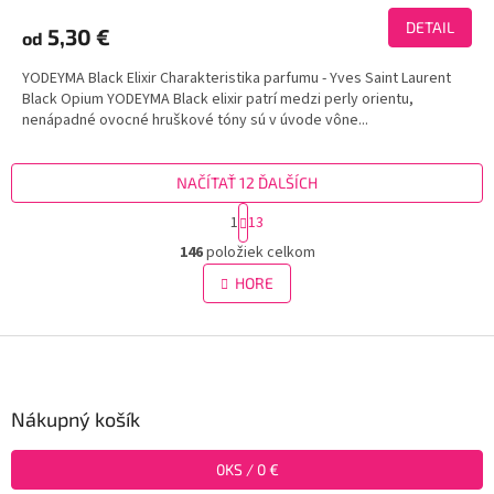
produktu
DETAIL
5,30 €
od
je
3,8
YODEYMA Black Elixir Charakteristika parfumu - Yves Saint Laurent
z
Black Opium YODEYMA Black elixir patrí medzi perly orientu,
5
nenápadné ovocné hruškové tóny sú v úvode vône...
hviezdičiek.
NAČÍTAŤ 12 ĎALŠÍCH
S
1
13
t
O
r
146
položiek celkom
v
á
l
HORE
n
á
k
d
o
v
Z
a
a
c
á
n
i
p
i
e
ä
Nákupný košík
e
p
t
r
i
0
KS /
v
0 €
e
k