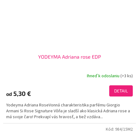
YODEYMA Adriana rose EDP
Ihneď k odoslaniu
(>3 ks)
Priemerné
hodnotenie
produktu
DETAIL
5,30 €
od
je
4,0
Yodeyma Adriana RoseVonná charakteristika parfému Giorgio
z
Armani Si Rose Signature Vôňa je sladší ako klasická Adriana rose a
5
má svoje čaro! Prekvapí vás hravosť, a tiež vzdáva...
hviezdičiek.
Kód:
984/15M2