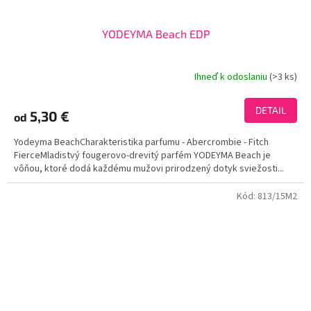
YODEYMA Beach EDP
Ihneď k odoslaniu
(>3 ks)
Priemerné
hodnotenie
produktu
DETAIL
5,30 €
od
je
3,8
Yodeyma BeachCharakteristika parfumu - Abercrombie - Fitch
z
FierceMladistvý fougerovo-drevitý parfém YODEYMA Beach je
5
vôňou, ktoré dodá každému mužovi prirodzený dotyk sviežosti...
hviezdičiek.
Kód:
813/15M2