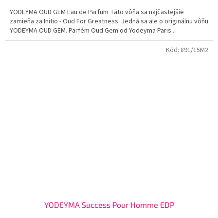
3,8
YODEYMA OUD GEM Eau de Parfum Táto vôňa sa najčastejšie
z
zamieňa za Initio - Oud For Greatness. Jedná sa ale o originálnu vôňu
5
YODEYMA OUD GEM. Parfém Oud Gem od Yodeyma Paris...
hviezdičiek.
Kód:
891/15M2
YODEYMA Success Pour Homme EDP