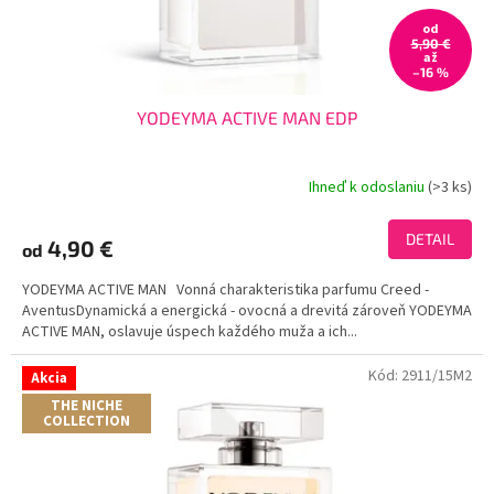
t
od
o
5,90 €
až
v
–16 %
YODEYMA ACTIVE MAN EDP
Ihneď k odoslaniu
(>3 ks)
Priemerné
hodnotenie
produktu
DETAIL
4,90 €
od
je
3,9
YODEYMA ACTIVE MAN Vonná charakteristika parfumu Creed -
z
AventusDynamická a energická - ovocná a drevitá zároveň YODEYMA
5
ACTIVE MAN, oslavuje úspech každého muža a ich...
hviezdičiek.
Kód:
2911/15M2
Akcia
THE NICHE
COLLECTION