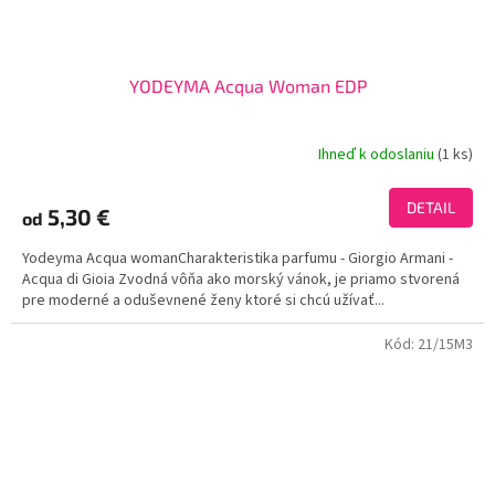
YODEYMA Acqua Woman EDP
Ihneď k odoslaniu
(1 ks)
Priemerné
hodnotenie
produktu
DETAIL
5,30 €
od
je
3,7
Yodeyma Acqua womanCharakteristika parfumu - Giorgio Armani -
z
Acqua di Gioia Zvodná vôňa ako morský vánok, je priamo stvorená
5
pre moderné a oduševnené ženy ktoré si chcú užívať...
hviezdičiek.
Kód:
21/15M3