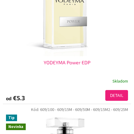
YODEYMA Power EDP
Skladom
DETAIL
€5.3
od
Kód:
609/100
- 609/15M
- 609/50M
- 609/15M2
- 609/25M
Tip
Novinka