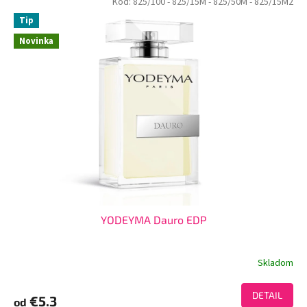
Kód:
825/100
- 825/15M
- 825/50M
- 825/15M2
Tip
Novinka
YODEYMA Dauro EDP
Skladom
DETAIL
€5.3
od