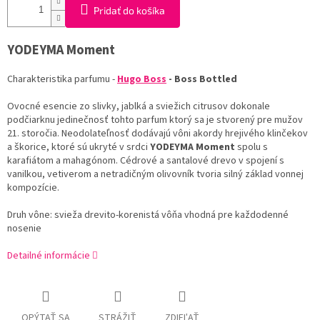
Pridať do košíka
YODEYMA
Moment
Charakteristika
parfumu
-
Hugo
Boss
-
Boss
Bottled
Ovocné
esencie
zo
slivky
,
jablká
a
sviežich
citrusov
dokonale
podčiarknu
jedinečnosť
tohto
parfum
ktorý
sa
je stvorený
pre mužov
21.
storočia.
Neodolateľnosť
dodávajú
vôni
akordy
hrejivého
klinčekov
a
škorice
,
ktoré sú ukryté
v srdci
YODEYMA
Moment
spolu
s
karafiátom
a
mahagónom
.
Cédrové a
santalové
drevo
v spojení
s
vanilkou
,
vetiverom
a
netradičným
olivovník
tvoria
silný
základ
vonnej
kompozície
.
Druh
vône
:
svieža
drevito
-
korenistá
vôňa
vhodná
pre
každodenné
nosenie
Detailné informácie
OPÝTAŤ SA
STRÁŽIŤ
ZDIEĽAŤ