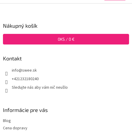
Z
á
p
ä
Nákupný košík
t
i
0
KS /
0 €
e
Kontakt
info
@
swee.sk
+421232180240
Sledujte nás aby vám nič neušlo
Informácie pre vás
Blog
Cena dopravy