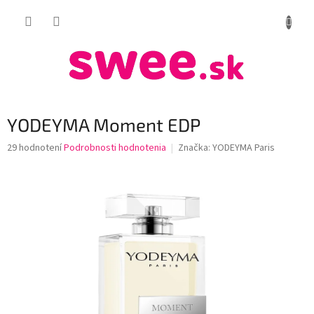
Prejsť
NÁKUP
na
obsah
KOŠÍK
YODEYMA Moment EDP
Priemerné
29 hodnotení
Podrobnosti hodnotenia
Značka:
YODEYMA Paris
hodnotenie
produktu
je
3,6
z
5
hviezdičiek.