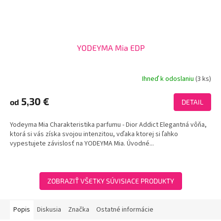
YODEYMA Mia EDP
Ihneď k odoslaniu
(3 ks)
Priemerné
hodnotenie
produktu
5,30 €
od
DETAIL
je
3,7
Yodeyma Mia Charakteristika parfumu - Dior Addict Elegantná vôňa,
z
ktorá si vás získa svojou intenzitou, vďaka ktorej si ľahko
5
vypestujete závislosť na YODEYMA Mia. Úvodné...
hviezdičiek.
ZOBRAZIŤ VŠETKY SÚVISIACE PRODUKTY
Popis
Diskusia
Značka
Ostatné informácie