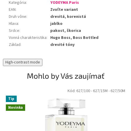
Kategória
:
YODEYMA Paris
EAN
:
Zvoľte variant
Druh vône
:
drevitá, korenistá
Hlava
:
jablko
Srdce
:
pakost, škorica
Vonná charakteristika
:
Hugo Boss, Boss Bottled
Základ
:
drevité tóny
High-contrast mode
Mohlo by Vás zaujímať
Kód:
627/100
- 627/15M
- 627/50M
Tip
Novinka