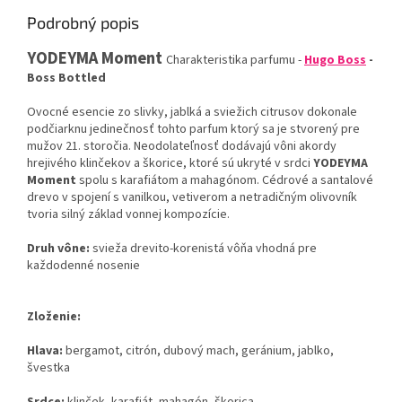
Podrobný popis
YODEYMA
Moment
Charakteristika
parfumu
-
Hugo
Boss
-
Boss
Bottled
Ovocné
esencie
zo
slivky
,
jablká
a
sviežich
citrusov
dokonale
podčiarknu
jedinečnosť
tohto
parfum
ktorý
sa
je stvorený
pre
mužov
21.
storočia.
Neodolateľnosť
dodávajú
vôni
akordy
hrejivého
klinčekov
a
škorice
,
ktoré sú ukryté
v srdci
YODEYMA
Moment
spolu
s
karafiátom
a
mahagónom
.
Cédrové a
santalové
drevo
v spojení
s
vanilkou
,
vetiverom
a
netradičným
olivovník
tvoria
silný
základ
vonnej
kompozície
.
Druh
vône
:
svieža
drevito
-
korenistá
vôňa
vhodná
pre
každodenné
nosenie
Zloženie
:
Hlava
:
bergamot
,
citrón
,
dubový
mach
,
geránium
,
jablko
,
švestka