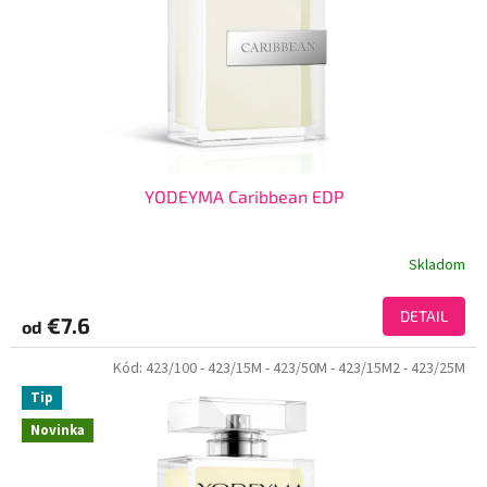
YODEYMA Caribbean EDP
Skladom
DETAIL
€7.6
od
Kód:
423/100
- 423/15M
- 423/50M
- 423/15M2
- 423/25M
Tip
Novinka