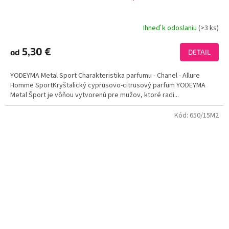
Ihneď k odoslaniu
(>3 ks)
Priemerné
hodnotenie
produktu
5,30 €
od
DETAIL
je
3,8
YODEYMA Metal Sport Charakteristika parfumu - Chanel - Allure
z
Homme SportKryštalický cyprusovo-citrusový parfum YODEYMA
5
Metal Šport je vôňou vytvorenú pre mužov, ktoré radi...
hviezdičiek.
Kód:
650/15M2