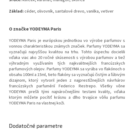
Srdce
:
klinček
,
karafiát
,
mahagón
,
škorica
Základ
:
céder
,
olivovník
,
santalové
drevo,
vanilka
,
vetiver
O značke YODEYMA Paris
YODEYMA Paris je európskou jednotkou vo výrobe parfumov s
vonnou charakteristikou známych značiek. Parfumy YODEYMA sa
vyznačujú najvyššou kvalitou na trhu. Tohto úspechu docielili
vďaka viac ako 20 ročné skúsenosti s výrobou parfumov a tiež
výhradným využívaním tých najkvalitnejších francúzskych
parfumových olejov. Parfumy YODEYMA sa vyrába vo flakónoch o
obsahu 100ml a 15ml, tieto flakóny sa vyznačujú čistým a ľúbivým
dizajnom, ktorý vytvoril jeden z najprestížnejších návrhárov
francúzskych parfumérií Federico Restrepo. Všetky vône
YODEYMA prešli tými najnáročnejšími testami kvality, vďaka
ktorým môžete pocítiť krásnu a dlho trvajúce vôňu parfumu
YODEYMA Paris na vlastnej koži.
Dodatočné parametre