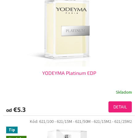
YODEYMA Platinum EDP
Skladom
DETAIL
€5.3
od
Kód:
621/100
- 621/15M
- 621/50M
- 621/15M2
- 621/25M2
Tip