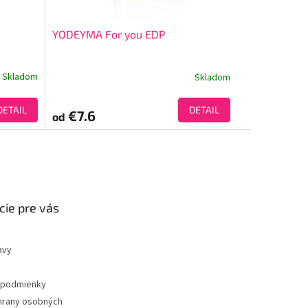
YODEYMA For you EDP
Skladom
Skladom
DETAIL
DETAIL
€7.6
od
cie pre vás
avy
podmienky
hrany osobných