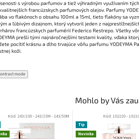
senosti s výrobou parfumov a tiež výhradným využívaním týc
kvalitnejších francúzskych parfumových olejov. Parfumy YOD
ába vo flakónoch o obsahu 100ml a 15ml, tieto flakóny sa vyz
tým a ľúbivým dizajnom, ktorý vytvoril jeden z najprestížnejšíc
rhárov francúzskych parfumérií Federico Restrepo. Všetky vô
EYMA prešli tými najnáročnejšími testami kvality, vďaka kto
ete pocítiť krásnu a dlho trvajúce vôňu parfumu YODEYMA Pa
stnej koži.
contrast mode
Mohlo by Vás zau
Kód:
243/100
- 243/15M
- 243/50M
Kód:
102103
- 1021
Tip
inka
Novinka