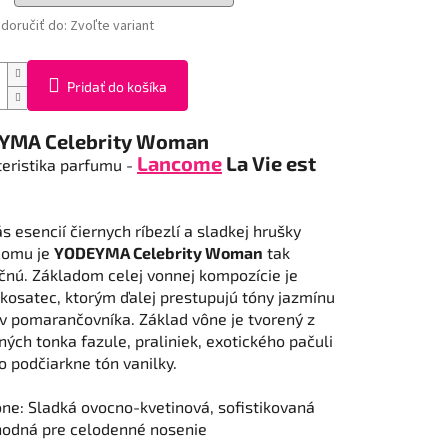
oručiť do:
Zvoľte variant
Pridať do košíka
EYMA
Celebrity
Woman
Lancome
La Vie
est
eristika
parfumu
-
ás
esencií
čiernych ríbezlí
a
sladkej
hrušky
čomu
je
YODEYMA
Celebrity
Woman
tak
čnú
.
Základom
celej
vonnej
kompozície
je
kosatec
,
ktorým
ďalej
prestupujú
tóny
jazmínu
v pomarančovníka
.
Základ
vône
je tvorený
z
čných
tonka
fazule
,
praliniek
,
exotického
pačuli
o
podčiarkne
tón
vanilky
.
ône
:
Sladká
ovocno
-
kvetinová
,
sofistikovaná
hodná
pre
celodenné
nosenie