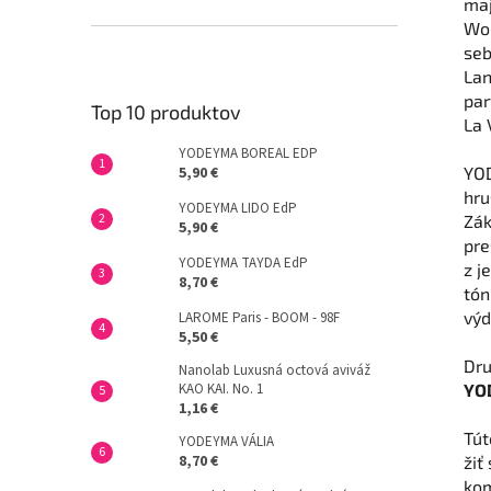
maj
Wom
seb
Lan
par
Top 10 produktov
La 
YODEYMA BOREAL EDP
YOD
5,90 €
hru
YODEYMA LIDO EdP
Zák
5,90 €
pre
YODEYMA TAYDA EdP
z j
8,70 €
tón
výd
LAROME Paris - BOOM - 98F
5,50 €
Dru
Nanolab Luxusná octová aviváž
YO
KAO KAI. No. 1
1,16 €
Tút
YODEYMA VÁLIA
8,70 €
žiť
kom