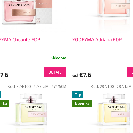
EYMA Cheante EDP
YODEYMA Adriana EDP
Skladom
DETAIL
7.6
€7.6
od
Kód:
474/100
- 474/15M
- 474/50M
Kód:
297/100
- 297/15M
Tip
inka
Novinka