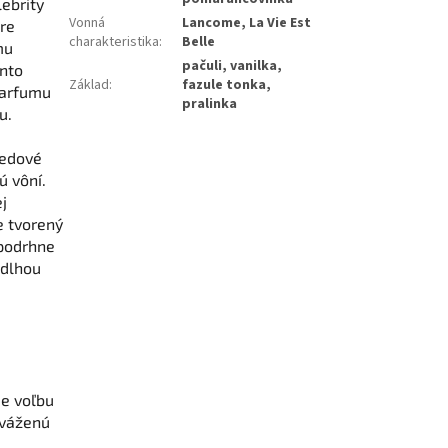
ebrity
Vonná
Lancome, La Vie Est
re
charakteristika
:
Belle
mu
pačuli, vanilka,
ento
Základ
:
fazule tonka,
parfumu
pralinka
u.
medové
 vôní.
j
e tvorený
 podrhne
 dlhou
je voľbu
yváženú