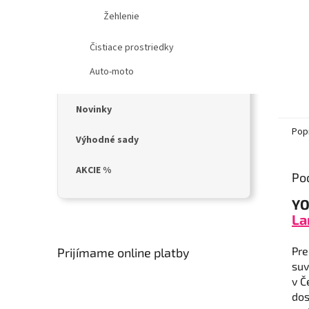
Žehlenie
Čistiace prostriedky
Auto-moto
Novinky
Pop
Výhodné sady
AKCIE %
Po
YO
La
Pre
Prijímame online platby
suv
v Č
dos