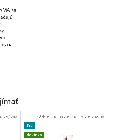
h
EYMA sa
načujú
h
ne
rým
ris na
jímať
04
- 9/50M
Kód:
3939/100
- 3939/15M
- 3939/50M
Tip
Novinka