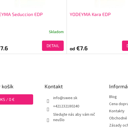
EYMA Seduccion EDP
YODEYMA Kara EDP
Skladom
DETAIL
7.6
€7.6
od
 košík
Kontakt
Informá
Blog
info
@
swee.sk
0
KS /
0 €
Cena dopr
+421232180240
Kontakty
Sledujte nás aby vám nič
Obchodné 
neušlo
Zásady oc