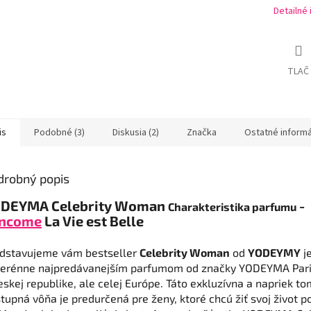
Detailné
TLAČ
is
Podobné (3)
Diskusia (2)
Značka
Ostatné inform
drobný popis
DEYMA Celebrity Woman
-
Charakteristika parfumu
ncome
La Vie est Belle
dstavujeme vám bestseller
Celebrity Woman
od
YODEYMY
j
erénne najpredávanejším parfumom od značky YODEYMA Pari
eskej republike, ale celej Európe. Táto exkluzívna a napriek t
tupná vôňa je predurčená pre ženy, ktoré chcú žiť svoj život p