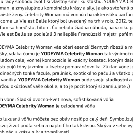
ú rady slobodu zvoliť si vlastný smer ku šťastiu. YODEYMA Cel
an je zmysluplnou kombináciu krásy a sily, je ako svtořená p
aisté ženy. Celebrity Woman má vonnú charakteristiku parfu
come La Vie est Belle ktorý bol uvedený na trh v roku 2012, t
fum sa hneď stal hitom. Čo nebola žiadna náhoda, na vzniku 
Vie est Belle sa podieľali 3 najlepšie Francúzski majstri pafém
EYMA Celebrity Woman vás očarí esencií čiernych ríbezlí a 
šky, vďaka čomu je
YODEYMA Celebrity Woman
tak výnimočnú
ladom celej vonnej kompozície je vzácny kosatec, ktorým ďale
stupujú tóny jazmínu a kvetov pomarančovníka. Základ vône j
edinečných tonka fazule, praliniek, exotického pačuli a všetko
 vanilky.
YODEYMA Celebrity Woman
bude svoju sladkostní a
ržou okúzľovať vaše okolie, a to je pocit ktorý si zamilujete :)
h vône: Sladká ovocno-kvetinová, sofistikovaná vôňa
DEYMA Celebrity Woman
je celodenné vôňa
o luxusnú vôňu môžete bez obáv nosiť po celý deň. Symbolizu
 svoj život podľa seba a naplniť ho tak krásou. Skrýva v sebe v
bináciu krásy, sily a trvanlivosti.