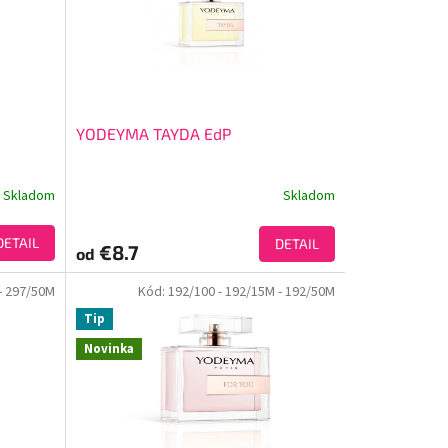
YODEYMA TAYDA EdP
Skladom
Skladom
DETAIL
DETAIL
€8.7
od
- 297/50M
Kód:
192/100
- 192/15M
- 192/50M
Tip
Novinka