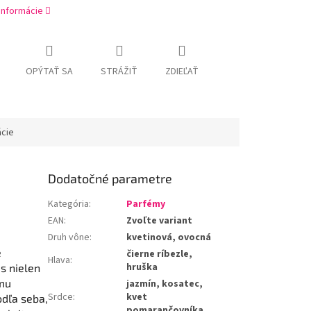
 informácie
OPÝTAŤ SA
STRÁŽIŤ
ZDIEĽAŤ
ácie
Dodatočné parametre
Kategória
:
Parfémy
EAN
:
Zvoľte variant
Druh vône
:
kvetinová, ovocná
e
čierne ríbezle,
Hlava
:
hruška
s nielen
omu
jazmín, kosatec,
Srdce
:
kvet
odľa seba,
pomarančovníka