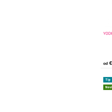
YOD
€
od
Tip
Nov