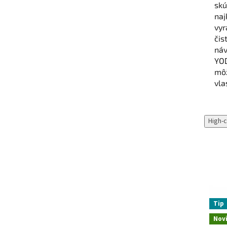
skú
naj
vyr
čis
náv
YOD
môž
vla
High-
Tip
Nov