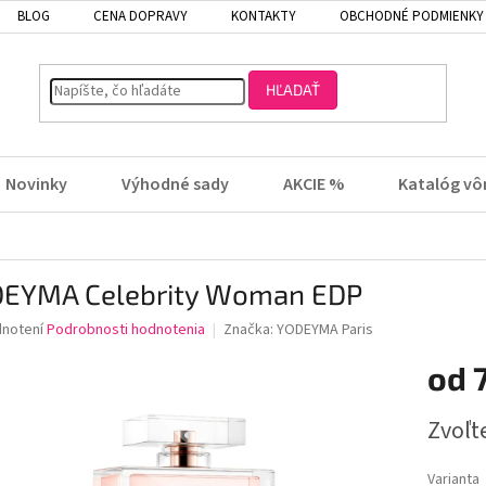
BLOG
CENA DOPRAVY
KONTAKTY
OBCHODNÉ PODMIENKY
HĽADAŤ
Novinky
Výhodné sady
AKCIE %
Katalóg vô
EYMA Celebrity Woman EDP
rné
dnotení
Podrobnosti hodnotenia
Značka:
YODEYMA Paris
enie
od
tu
Jednotk
Zvoľt
cena:
čiek.
Varianta