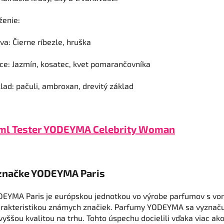
ženie:
va: Čierne ríbezle, hruška
ce: Jazmín, kosatec, kvet pomarančovníka
lad: pačuli, ambroxan, drevitý základ
ml Tester YODEYMA Celebrity Woman
značke YODEYMA Paris
EYMA Paris je európskou jednotkou vo výrobe parfumov s vo
rakteristikou známych značiek. Parfumy YODEYMA sa vyznač
vyššou kvalitou na trhu. Tohto úspechu docielili vďaka viac ak