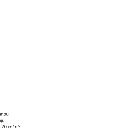
nnou
ujú
o 20 ročné