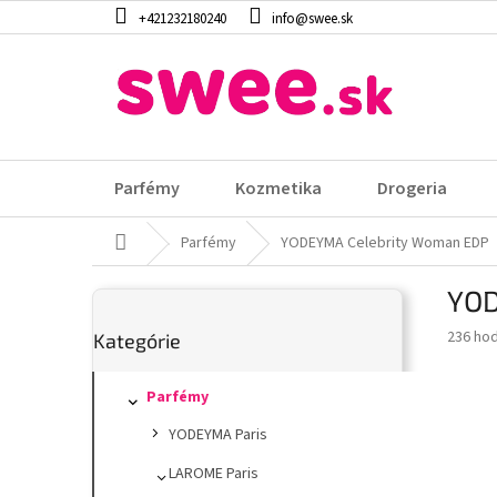
Prejsť
+421232180240
info@swee.sk
na
obsah
Parfémy
Kozmetika
Drogeria
Domov
Parfémy
YODEYMA Celebrity Woman EDP
B
YOD
o
Preskočiť
č
Prieme
236 ho
Kategórie
kategórie
n
hodnot
ý
produk
p
Parfémy
je
4,0
a
YODEYMA Paris
z
n
5
e
LAROME Paris
hviezdi