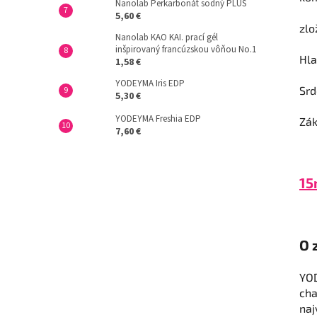
Nanolab Perkarbonát sodný PLUS
5,60 €
zlo
Nanolab KAO KAI. prací gél
inšpirovaný francúzskou vôňou No.1
Hla
1,58 €
YODEYMA Iris EDP
Srd
5,30 €
YODEYMA Freshia EDP
Zák
7,60 €
15
O 
YOD
cha
naj