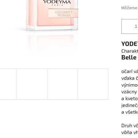
Môžeme d
YOD
Charakt
Belle
očarí
v
vďaka
výnimo
vzácny
a
kveto
jedine
a
všetk
Druh
v
vôňa
v