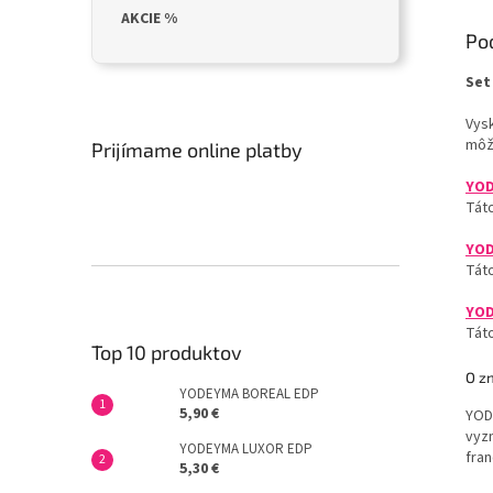
AKCIE %
Po
Set
Vys
môže
Prijímame online platby
YOD
Táto
YOD
Táto
YO
Tát
Top 10 produktov
O z
YODEYMA BOREAL EDP
5,90 €
YOD
vyzn
YODEYMA LUXOR EDP
fra
5,30 €