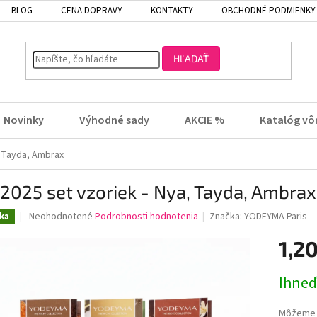
BLOG
CENA DOPRAVY
KONTAKTY
OBCHODNÉ PODMIENKY
HĽADAŤ
Novinky
Výhodné sady
AKCIE %
Katalóg vô
, Tayda, Ambrax
 2025 set vzoriek - Nya, Tayda, Ambrax
Priemerné
Neohodnotené
Podrobnosti hodnotenia
Značka:
YODEYMA Paris
ka
hodnotenie
produktu
1,20
je
0,0
Jednotk
Ihneď
z
cena:
5
hviezdičiek.
Môžeme d