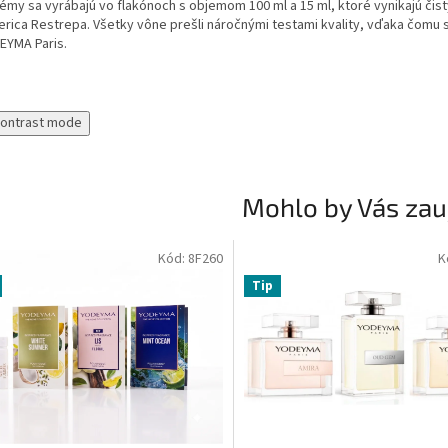
émy sa vyrábajú vo flakónoch s objemom 100 ml a 15 ml, ktoré vynikajú či
rica Restrepa. Všetky vône prešli náročnými testami kvality, vďaka čomu 
EYMA Paris.
contrast mode
Mohlo by Vás zau
Kód:
8F260
K
Tip