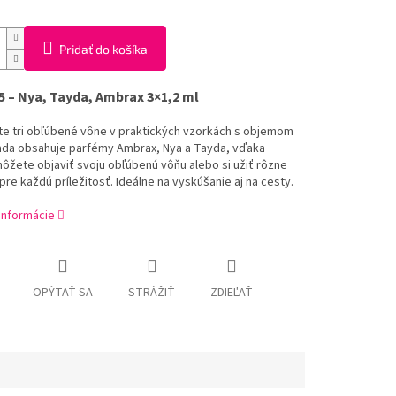
Pridať do košíka
5 – Nya, Tayda, Ambrax 3×1,2 ml
te tri obľúbené vône v praktických vzorkách s objemom
Sada obsahuje parfémy Ambrax, Nya a Tayda, vďaka
ôžete objaviť svoju obľúbenú vôňu alebo si užiť rôzne
re každú príležitosť. Ideálne na vyskúšanie aj na cesty.
 informácie
OPÝTAŤ SA
STRÁŽIŤ
ZDIEĽAŤ