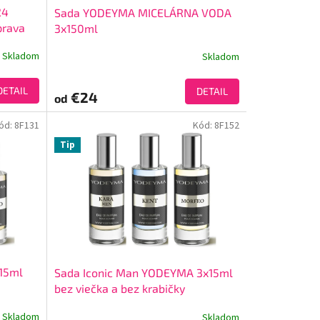
24
Sada YODEYMA MICELÁRNA VODA
prava
3x150ml
Skladom
Skladom
DETAIL
DETAIL
€24
od
ód:
8F131
Kód:
8F152
Tip
15ml
Sada Iconic Man YODEYMA 3x15ml
bez viečka a bez krabičky
Skladom
Skladom