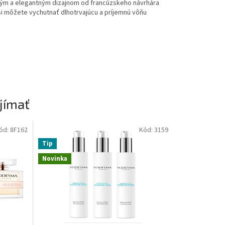
stým a elegantným dizajnom od francúzskeho návrhára
si môžete vychutnať dlhotrvajúcu a príjemnú vôňu
jímať
ód:
8F162
Kód:
3159
Tip
Novinka