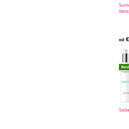
Summ
Whit
€
od
Nov
Sada