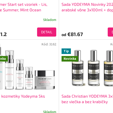
er Start set vzoriek - Lis,
Sada YODEYMA Novinky 20
e Summer, Mint Ocean
arabské vône 3x100ml + do
zadarmo
Skladom
DETAIL
1.2
€81.67
od
Kód:
3162
K
Tip
inka
Novinka
 kozmetiky Yodeyma 5ks
Sada Christian YODEYMA 3x
bez viečka a bez krabičky
Skladom