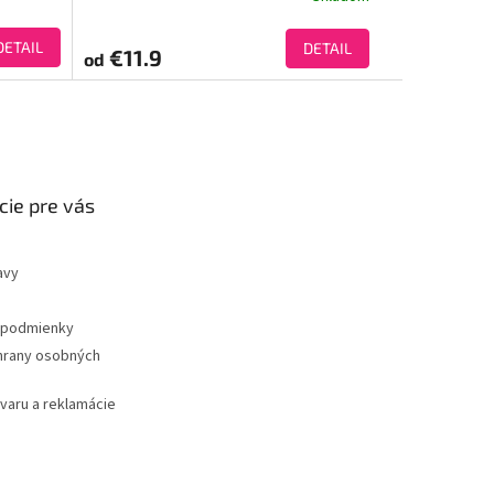
DETAIL
DETAIL
€11.9
od
cie pre vás
avy
podmienky
hrany osobných
ovaru a reklamácie