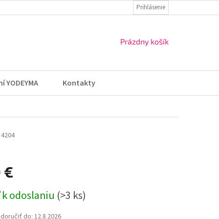
ZÁSADY OCHRANY OSOBNÝCH ÚDAJOV
Prihlásenie
VRÁTENIE TOVARU A REKLA
NÁKUPNÝ
Prázdny košík
KOŠÍK
ní YODEYMA
Kontakty
4204
 €
ová
 k odoslaniu
(>3 ks)
oručiť do:
12.8.2026