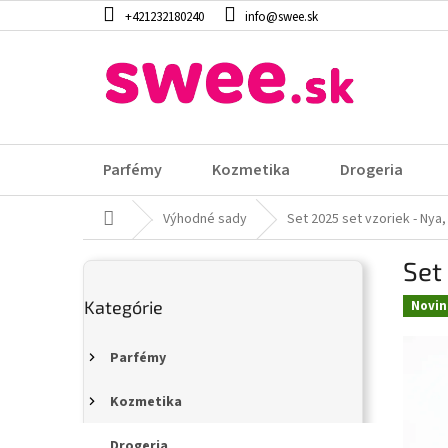
Prejsť
+421232180240
info@swee.sk
na
obsah
Parfémy
Kozmetika
Drogeria
Domov
Výhodné sady
Set 2025 set vzoriek - Nya
B
Set
o
Preskočiť
č
Kategórie
kategórie
Novin
n
ý
p
Parfémy
a
n
Kozmetika
e
Drogeria