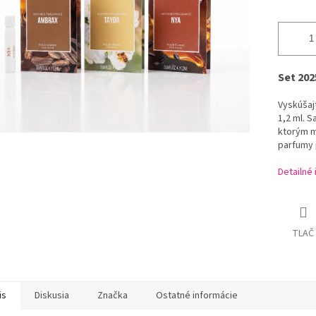
Set 202
Vyskúšaj
1,2 ml. 
ktorým m
parfumy p
Detailné
TLAČ
is
Diskusia
Značka
Ostatné informácie