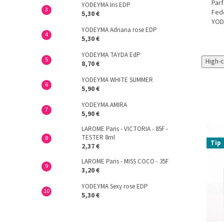
Parf
YODEYMA Iris EDP
Fede
5,30 €
YOD
YODEYMA Adriana rose EDP
5,30 €
YODEYMA TAYDA EdP
High-
8,70 €
YODEYMA WHITE SUMMER
5,90 €
YODEYMA AMIRA
5,90 €
LAROME Paris - VICTORIA - 85F -
TESTER 8ml
Tip
2,37 €
LAROME Paris - MISS COCO - 35F
3,20 €
YODEYMA Sexy rose EDP
5,30 €