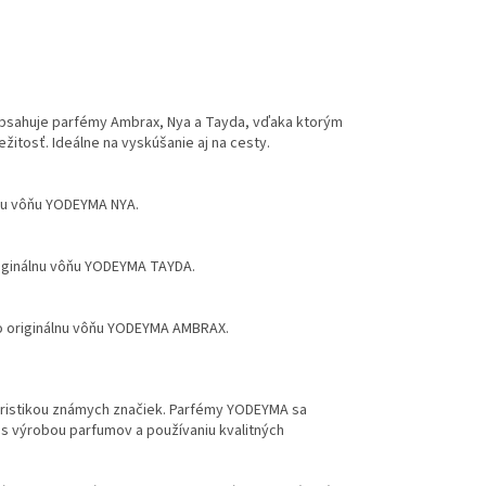
 obsahuje parfémy Ambrax, Nya a Tayda, vďaka ktorým
žitosť. Ideálne na vyskúšanie aj na cesty.
álnu vôňu YODEYMA NYA.
originálnu vôňu YODEYMA TAYDA.
 o originálnu vôňu YODEYMA AMBRAX.
ristikou známych značiek. Parfémy YODEYMA sa
 s výrobou parfumov a používaniu kvalitných