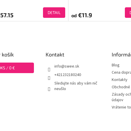
DETAIL
57.15
€11.9
od
 košík
Kontakt
Informá
Blog
info
@
swee.sk
0
KS /
0 €
Cena dopr
+421232180240
Kontakty
Sledujte nás aby vám nič
Obchodné 
neušlo
Zásady oc
údajov
Vrátenie t
swee.cz