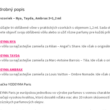
drobný popis
 vzoriek – Nya, Tayda, Ambrax 3×1,2 ml
kúšajte tri obľúbené vône v praktických vzorkách s objemom 1,2 ml. Sada
te objaviť svoju obľúbenú vôňu alebo si užiť rôzne parfumy pre každú príle
EYMA NYA
 vôňa sa najčastejšie zamieňa za Kilian – Angel’s Share. Ide však o origin
EYMA TAYDA
 vôňa sa najčastejšie zamieňa za Marc-Antoine Barrois – Tilia. Ide však o 
DEYMA AMBRAX
o vôňa sa najčastejšie zamieňa za Louis Vuitton – Ombre Nomade. Ide však
načke YODEYMA Paris
EYMA Paris je európskou jednotkou vo výrobe parfumov s vonnou charakte
ačujú vysokou kvalitou, ktorú dosiahli vďaka viac ako 20 rokom skúseností
ncúzskych parfumových olejov.