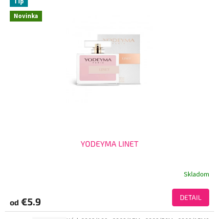
Tip
Novinka
YODEYMA LINET
Skladom
DETAIL
€5.9
od