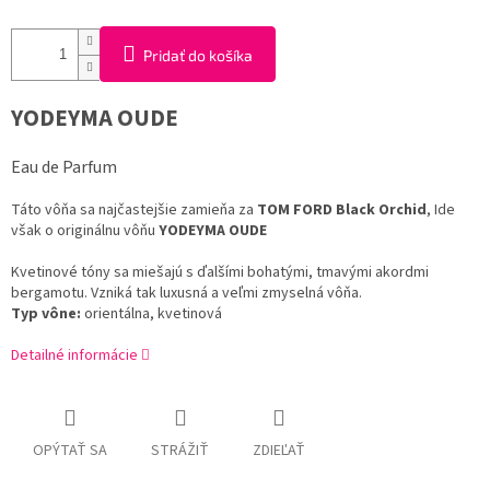
Pridať do košíka
YODEYMA OUDE
Eau de Parfum
Táto vôňa sa najčastejšie zamieňa za
TOM FORD Black Orchid
, Ide
však o originálnu vôňu
YODEYMA OUDE
Kvetinové tóny sa miešajú s ďalšími bohatými, tmavými akordmi
bergamotu. Vzniká tak luxusná a veľmi zmyselná vôňa.
Typ vône:
orientálna, kvetinová
Detailné informácie
OPÝTAŤ SA
STRÁŽIŤ
ZDIEĽAŤ