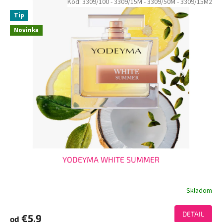
Kód:
3309/100
- 3309/15M
- 3309/50M
- 3309/15M2
Tip
Novinka
YODEYMA WHITE SUMMER
Skladom
DETAIL
€5.9
od