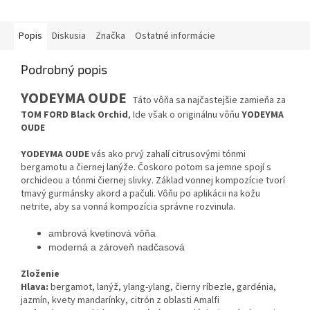
Popis
Diskusia
Značka
Ostatné informácie
Podrobný popis
YODEYMA OUDE
Táto vôňa sa najčastejšie zamieňa za
TOM FORD Black Orchid
, Ide však o originálnu vôňu
YODEYMA
OUDE
YODEYMA OUDE
vás ako prvý zahalí citrusovými tónmi
bergamotu a čiernej lanýže. Čoskoro potom sa jemne spojí s
orchideou a tónmi čiernej slivky. Základ vonnej kompozície tvorí
tmavý gurmánsky akord a pačuli. Vôňu po aplikácii na kožu
netrite, aby sa vonná kompozícia správne rozvinula.
ambrová kvetinová vôň
a
moderná
a
zároveň nadčasová
Zloženie
Hlava:
bergamot, lanýž, ylang-ylang, čierny ríbezle, gardénia,
jazmín, kvety mandarínky, citrón z oblasti Amalfi