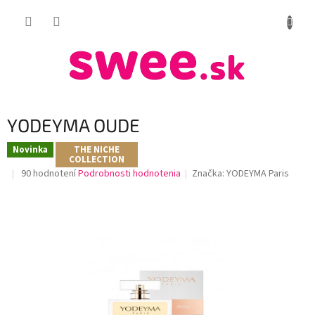
Prejsť
NÁKUP
na
obsah
KOŠÍK
YODEYMA OUDE
Novinka
THE NICHE
COLLECTION
Priemerné
90 hodnotení
Podrobnosti hodnotenia
Značka:
YODEYMA Paris
hodnotenie
produktu
je
3,7
z
5
hviezdičiek.