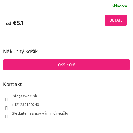
Skladom
DETAIL
€5.1
od
Z
á
p
ä
Nákupný košík
t
i
0
KS /
0 €
e
Kontakt
info
@
swee.sk
+421232180240
Sledujte nás aby vám nič neušlo