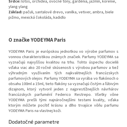
Srdce:
lotos, orchidea, ovocné tóny, gardénia, jazmín, korenie,
ylang-ylang
Základ:
pačuli, santalové drevo, vanilka, vetiver, ambra, biele
pižmo, mexická čokoláda, kadidlo
O značke YODEYMA Paris
YODEYMA Paris je európskou jednotkou vo výrobe parfumov s
vonnou charakteristikou známych značiek. Parfumy YODEYMA sa
vyznačujú najvyššou kvalitou na trhu. Tohto úspechu docielili
vďaka viac ako 20 ročné skúsenosti s výrobou parfumov a tiež
výhradným využívaním tých najkvalitnejších francúzskych
parfumových olejov. Parfumy YODEYMA sa vyrába vo flakónoch o
obsahu 100ml a 15ml, tieto flakóny sa vyznačujú čistým a ľúbivým
dizajnom, ktorý vytvoril jeden z najprestížnejších návrhárov
francúzskych parfumérií Federico Restrepo. Všetky vône
YODEYMA prešli tými najnáročnejšími testami kvality, vďaka
ktorým môžete pocítiť krásnu a dlho trvajúce vôňu parfumu
YODEYMA Paris na vlastnej koži.
Dodatočné parametre