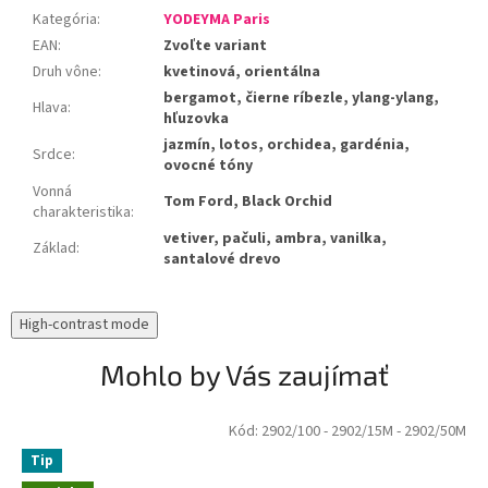
Kategória
:
YODEYMA Paris
EAN
:
Zvoľte variant
Druh vône
:
kvetinová, orientálna
bergamot, čierne ríbezle, ylang-ylang,
Hlava
:
hľuzovka
jazmín, lotos, orchidea, gardénia,
Srdce
:
ovocné tóny
Vonná
Tom Ford, Black Orchid
charakteristika
:
vetiver, pačuli, ambra, vanilka,
Základ
:
santalové drevo
High-contrast mode
Mohlo by Vás zaujímať
Kód:
2902/100
- 2902/15M
- 2902/50M
Tip