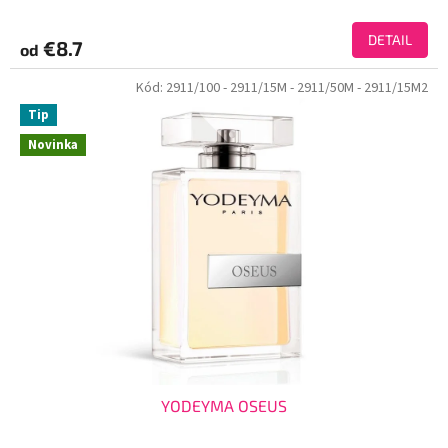
DETAIL
€8.7
od
Kód:
2911/100
- 2911/15M
- 2911/50M
- 2911/15M2
Tip
Novinka
YODEYMA OSEUS