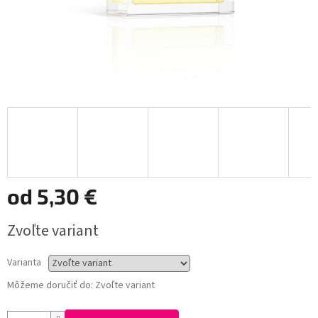
od
5,30 €
Jednotková
Zvoľte variant
cena:
Varianta
Môžeme doručiť do:
Zvoľte variant