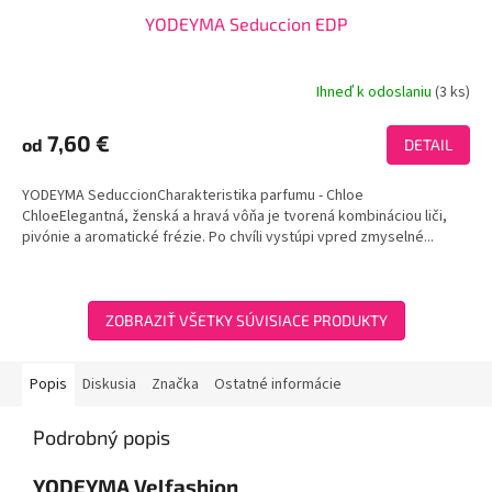
YODEYMA Seduccion EDP
Ihneď k odoslaniu
(3 ks)
Priemerné
hodnotenie
produktu
7,60 €
od
DETAIL
je
3,9
YODEYMA SeduccionCharakteristika parfumu - Chloe
z
ChloeElegantná, ženská a hravá vôňa je tvorená kombináciou liči,
5
pivónie a aromatické frézie. Po chvíli vystúpi vpred zmyselné...
hviezdičiek.
ZOBRAZIŤ VŠETKY SÚVISIACE PRODUKTY
Popis
Diskusia
Značka
Ostatné informácie
Podrobný popis
YODEYMA
Velfashion