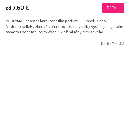
hodnotenie
produktu
7,60 €
od
DETAIL
je
3,9
YODEYMA CheanteCharakteristika parfumu - Chanel - Coco
z
MademoiselleKvetinová vôňa s podtónmi vanilky vystihuje najlepšie
5
samotnú podstatu tejto vône. Sviežimi tóny citrusového...
hviezdičiek.
Kód:
474/15M