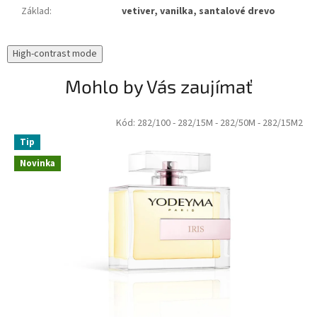
Základ
:
vetiver, vanilka, santalové drevo
High-contrast mode
Mohlo by Vás zaujímať
Kód:
282/100
- 282/15M
- 282/50M
- 282/15M2
Tip
Novinka