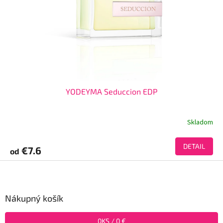
YODEYMA Seduccion EDP
Skladom
DETAIL
€7.6
od
Z
á
p
ä
Nákupný košík
t
i
0
KS /
0 €