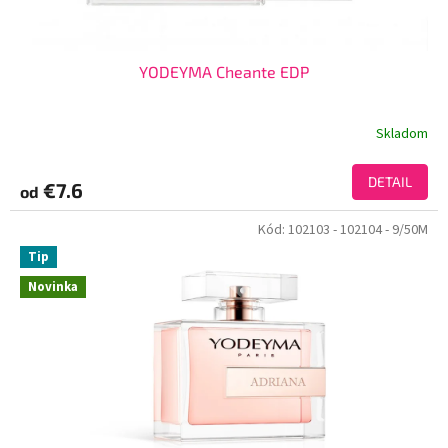
YODEYMA Cheante EDP
Skladom
DETAIL
€7.6
od
Kód:
102103
- 102104
- 9/50M
Tip
Novinka