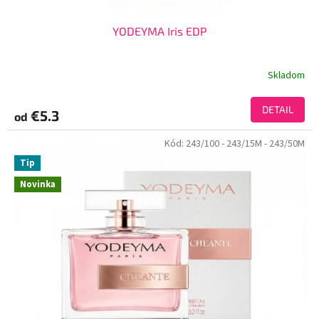
YODEYMA Iris EDP
Skladom
DETAIL
€5.3
od
Kód:
243/100
- 243/15M
- 243/50M
Tip
Novinka