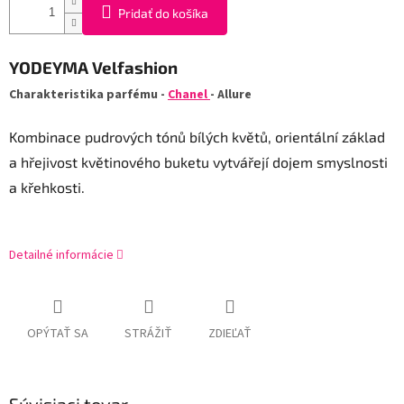
Pridať do košíka
YODEYMA
Velfashion
Charakteristika parfému -
Chanel
- Allure
Kombinace pudrových tónů bílých květů, orientální základ
a hřejivost květinového buketu vytvářejí dojem smyslnosti
a křehkosti.
Detailné informácie
OPÝTAŤ SA
STRÁŽIŤ
ZDIEĽAŤ
Súvisiaci tovar