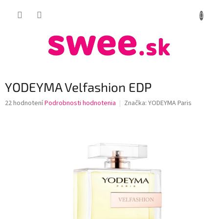
Prejsť
NÁKUP
na
obsah
KOŠÍK
YODEYMA Velfashion EDP
Priemerné
22 hodnotení
Podrobnosti hodnotenia
Značka:
YODEYMA Paris
hodnotenie
produktu
je
4,0
z
5
hviezdičiek.