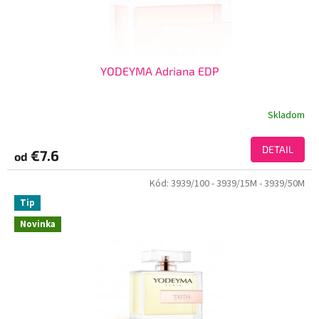
YODEYMA Adriana EDP
Skladom
DETAIL
€7.6
od
Kód:
3939/100
- 3939/15M
- 3939/50M
Tip
Novinka