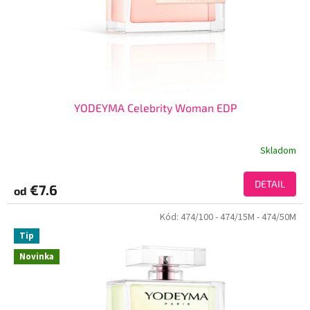
YODEYMA Celebrity Woman EDP
Skladom
DETAIL
€7.6
od
Kód:
474/100
- 474/15M
- 474/50M
Tip
Novinka