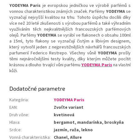
YODEYMA Paris
je evropskou jedničkou ve výrobě parfémů s
vonnou charakteristikou známých značek. Parfémy
YODEYMA
se
vyznačují nejvyšší kvalitou na trhu. Tohoto úspěchu docílili díky
více než 20 leté zkušenosti s výrobou parfémů a také výhradním
využíváním těch nejkvalitnějších francouzských parfémových
olejů. Parfémy
YODEYMA
se vyrábí ve flakonech o obsahu 100ml
a 15ml, tyto flakony se vyznačují čistým a líbivým designem,
který vytvořil jeden z nejprestižnějších návrhářů francouzských
parfumerií Federico Restrepo. Všechny vůně
YODEYMA
prošly
těmi nejnáročnějšími testy kvality, díky kterým můžete pocítit
krásnou a dlouho trvající vůni parfému
YODEYMA Paris
na vlastní
kůži.
Dodatočné parametre
Kategória
:
YODEYMA Paris
EAN
:
Zvoľte variant
Druh vône
:
kvetinová
Hlava
:
bergamot, mandarínka, broskyňa
Srdce
:
jazmín, ruža, lekno
Vonná charakteristika
:
Chanel, Allure