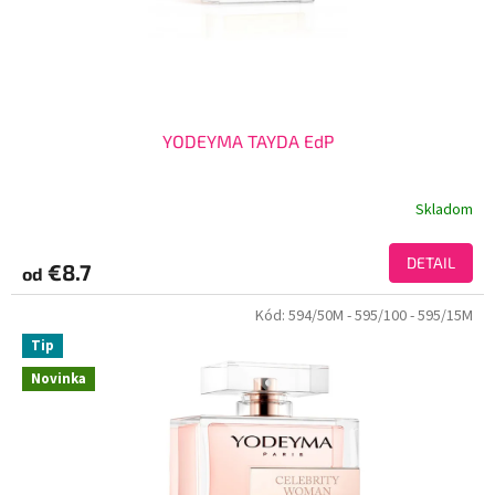
YODEYMA TAYDA EdP
Skladom
DETAIL
€8.7
od
Kód:
594/50M
- 595/100
- 595/15M
Tip
Novinka