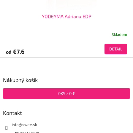
YODEYMA Adriana EDP
Skladom
DETAIL
€7.6
od
Z
á
p
ä
Nákupný košík
t
i
0
KS /
0 €
e
Kontakt
info
@
swee.sk