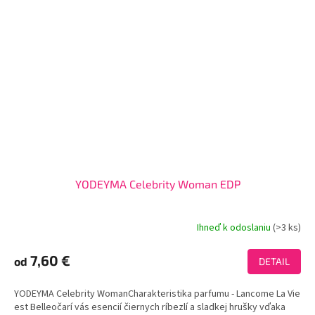
YODEYMA Celebrity Woman EDP
Ihneď k odoslaniu
(>3 ks)
Priemerné
hodnotenie
produktu
7,60 €
od
DETAIL
je
4,0
YODEYMA Celebrity WomanCharakteristika parfumu - Lancome La Vie
z
est Belleočarí vás esencií čiernych ríbezlí a sladkej hrušky vďaka
5