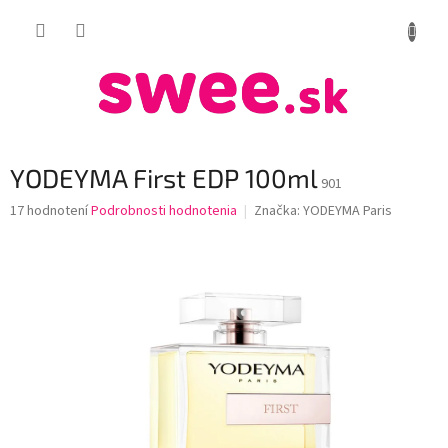
Prejsť
NÁKUP
na
obsah
KOŠÍK
YODEYMA First EDP 100ml
901
Priemerné
17 hodnotení
Podrobnosti hodnotenia
Značka:
YODEYMA Paris
hodnotenie
produktu
je
4,1
z
5
hviezdičiek.