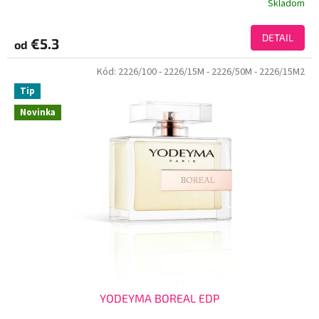
Skladom
DETAIL
€5.3
od
Kód:
2226/100
- 2226/15M
- 2226/50M
- 2226/15M2
Tip
Novinka
YODEYMA BOREAL EDP