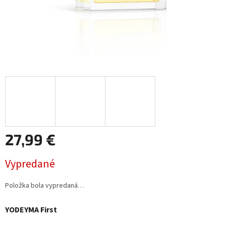
27,99 €
Jednotková
Vypredané
cena:
Položka bola vypredaná…
YODEYMA First