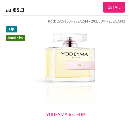
DETAIL
€5.3
od
Kód:
282/100
- 282/15M
- 282/50M
- 282/15M2
Tip
Novinka
YODEYMA Iris EDP