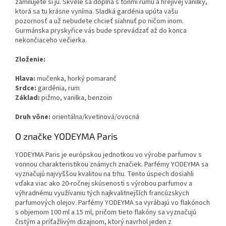
zamilujete si ju. Skvele sa dopĺňa s tónmi rumu a hrejivej vanilky,
ktorá sa tu krásne vyníma. Sladká gardénia upúta vašu
pozornosť a už nebudete chcieť siahnuť po ničom inom.
Gurmánska pryskyřice vás bude sprevádzať až do konca
nekončiaceho večierka.
Zloženie:
Hlava:
mučenka, horký pomaranč
Srdce:
gardénia, rum
Základ:
pižmo, vanilka, benzoin
Druh vône:
orientálna/kvetinová/ovocná
O značke YODEYMA Paris
YODEYMA Paris je európskou jednotkou vo výrobe parfumov s
vonnou charakteristikou známych značiek. Parfémy YODEYMA sa
vyznačujú najvyššou kvalitou na trhu. Tento úspech dosiahli
vďaka viac ako 20-ročnej skúsenosti s výrobou parfumov a
výhradnému využívaniu tých najkvalitnejších francúzskych
parfumových olejov. Parfémy YODEYMA sa vyrábajú vo flakónoch
s objemom 100 ml a 15 ml, pričom tieto flakóny sa vyznačujú
čistým a príťažlivým dizajnom, ktorý navrhol jeden z