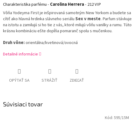
Charakteristika parfému -
Carolina Herrera
- 212 VIP
Vôňa Yodeyma First je inšpirovaná samotným New Yorkom a budete sa
cítiť ako hlavná hrdinka slávneho seriálu
Sex v meste
. Parfum stávkuje
na istotu a zamilujú si ho tie z vás, ktoré milujú vôňu vanilky a rumu. Túto
krásnu kombináciu ešte dopĺňa pomaranč spolu s mučenkou.
Druh vône:
orientálna/kvetinová/ovocná
Detailné informácie
OPÝTAŤ SA
STRÁŽIŤ
ZDIEĽAŤ
Súvisiaci tovar
Kód:
595/15M