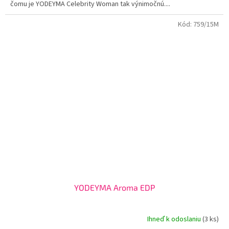
čomu je YODEYMA Celebrity Woman tak výnimočnú....
hviezdičiek.
Kód:
759/15M
YODEYMA Aroma EDP
Ihneď k odoslaniu
(3 ks)
Priemerné