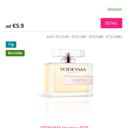
Skladom
DETAIL
€5.9
od
Kód:
672/100
- 672/15M
- 672/50M
- 672/15M2
Tip
Novinka
YODEYMA Harpina EDP