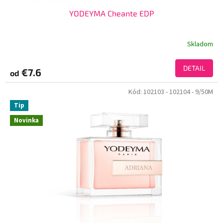
YODEYMA Cheante EDP
Skladom
DETAIL
€7.6
od
Kód:
102103
- 102104
- 9/50M
Tip
Novinka