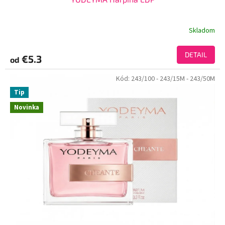
Skladom
DETAIL
€5.3
od
Kód:
243/100
- 243/15M
- 243/50M
Tip
Novinka