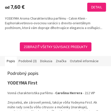
hodnotenie
produktu
7,60 €
od
DETAIL
je
4,1
YODEYMA Aroma Charakteristika parfému - Calvin Klein -
z
Euphoriakvetinovo-ovocnou variácii s drevito-orientálnym
5
podtónom, ktorá vám dopraje dlhotrvajúce eleganciu a oslňujúci...
hviezdičiek.
ZOBRAZIŤ VŠETKY SÚVISIACE PRODUKTY
Popis
Podobné (3)
Diskusia
Značka
Ostatné informácie
Podrobný popis
YODEYMA First
Vonná charakteristika parfému -
Carolina Herrera
- 212 VIP
Zmyselná, ale zároveň jemná, taká je vôňa Yodeyma First. Ak
máte rady sviežu vôňu citrusov a mučenky (marakuje),