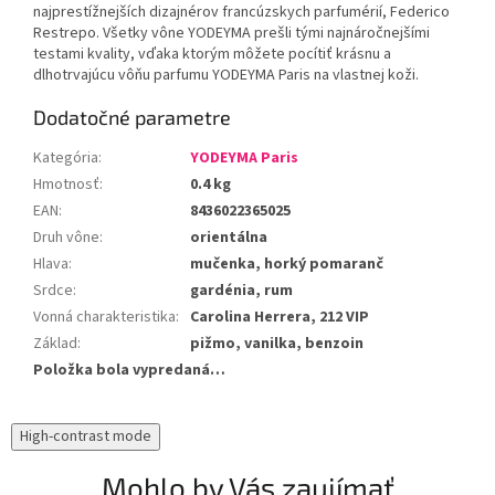
najprestížnejších dizajnérov francúzskych parfumérií, Federico
Restrepo. Všetky vône YODEYMA prešli tými najnáročnejšími
testami kvality, vďaka ktorým môžete pocítiť krásnu a
dlhotrvajúcu vôňu parfumu YODEYMA Paris na vlastnej koži.
Dodatočné parametre
Kategória
:
YODEYMA Paris
Hmotnosť
:
0.4 kg
EAN
:
8436022365025
Druh vône
:
orientálna
Hlava
:
mučenka, horký pomaranč
Srdce
:
gardénia, rum
Vonná charakteristika
:
Carolina Herrera, 212 VIP
Základ
:
pižmo, vanilka, benzoin
Položka bola vypredaná…
High-contrast mode
Mohlo by Vás zaujímať