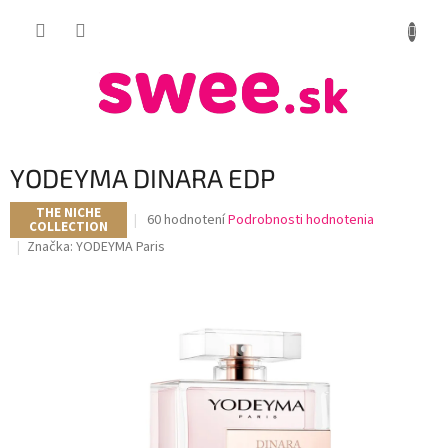
Prejsť
NÁKUP
na
obsah
KOŠÍK
YODEYMA DINARA EDP
THE NICHE
Priemerné
60 hodnotení
Podrobnosti hodnotenia
COLLECTION
hodnotenie
Značka:
YODEYMA Paris
produktu
je
3,8
z
5
hviezdičiek.