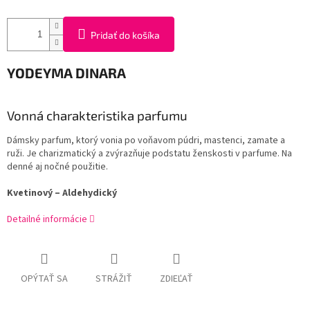
Pridať do košíka
YODEYMA
DINARA
Vonná
charakteristika
parfumu
Dámsky parfum, ktorý vonia po voňavom púdri, mastenci, zamate a
ruži. Je charizmatický a zvýrazňuje podstatu ženskosti v parfume. Na
denné aj nočné použitie.
Kvetinový – Aldehydický
Detailné informácie
OPÝTAŤ SA
STRÁŽIŤ
ZDIEĽAŤ