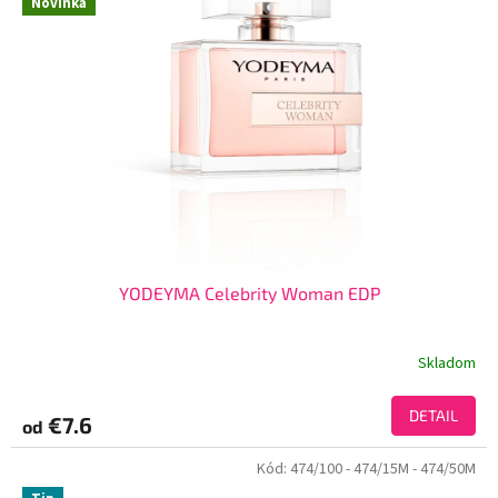
Novinka
YODEYMA Celebrity Woman EDP
Skladom
DETAIL
€7.6
od
Kód:
474/100
- 474/15M
- 474/50M