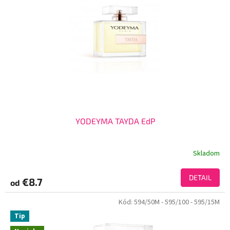
YODEYMA TAYDA EdP
Skladom
DETAIL
€8.7
od
Kód:
594/50M
- 595/100
- 595/15M
Tip