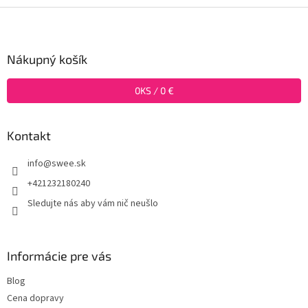
Z
á
p
ä
Nákupný košík
t
i
0
KS /
0 €
e
Kontakt
info
@
swee.sk
+421232180240
Sledujte nás aby vám nič neušlo
Informácie pre vás
Blog
Cena dopravy