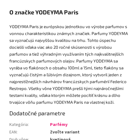
O značke YODEYMA Paris
YODEYMA Paris je európskou jednotkou vo výrobe parfumov s
vonnou charakteristikou známych značiek. Parfumy YODEYMA
sa vyznačujú najvyššou kvalitou na trhu. Tohto úspechu
docielili vďaka viac ako 20 ročné skúsenosti s výrobou
parfumov a tiež výhradným využívaním tých najkvalitnejších
francúzskych parfumových olejov. Parfumy YODEYMA sa
vyrába vo flakónoch o obsahu 100ml a 15ml, tieto flakóny sa
vyznačujú čistým a ľúbivým dizajnom, ktorý vytvoril jeden z
najprestížnejších návrhárov francúzskych parfumérií Federico
Restrepo. Všetky vône YODEYMA prešli tými najnáročnejšími
testami kvality, vďaka ktorým môžete pocítiť krásnu a dlho
trvajúce vôňu parfumu YODEYMA Paris na vlastnej koži.
Dodatočné parametre
Kategória
:
Parfémy
EAN
:
Zvoľte variant
Druh vône
:
kvetinová