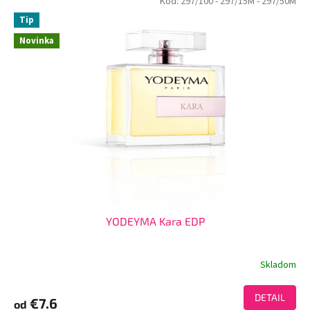
Kód:
297/100
- 297/15M
- 297/50M
Tip
Novinka
YODEYMA Kara EDP
Skladom
DETAIL
€7.6
od