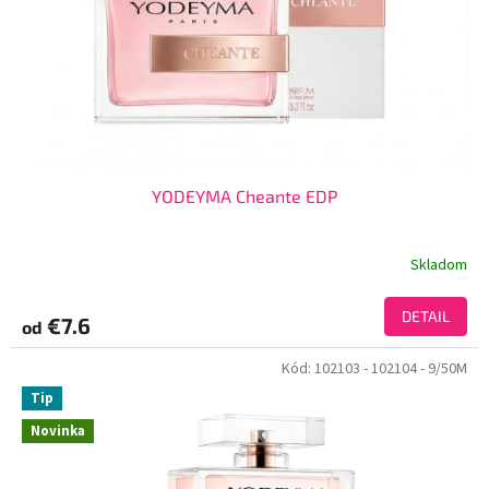
YODEYMA Cheante EDP
Skladom
DETAIL
€7.6
od
Kód:
102103
- 102104
- 9/50M
Tip
Novinka