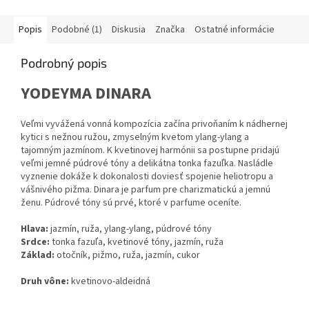
Popis
Podobné (1)
Diskusia
Značka
Ostatné informácie
Podrobný popis
YODEYMA
DINARA
Veľmi vyvážená vonná kompozícia začína privoňaním k nádhernej
kytici s nežnou ružou, zmyselným kvetom ylang-ylang a
tajomným jazmínom. K kvetinovej harmónii sa postupne pridajú
veľmi jemné púdrové tóny a delikátna tonka fazuľka. Nasládle
vyznenie dokáže k dokonalosti doviesť spojenie heliotropu a
vášnivého pižma. Dinara je parfum pre charizmatickú a jemnú
ženu. Púdrové tóny sú prvé, ktoré v parfume oceníte.
Hlava:
jazmín, ruža, ylang-ylang, púdrové tóny
Srdce:
tonka fazuľa, kvetinové tóny, jazmín, ruža
Základ:
otočník, pižmo, ruža, jazmín, cukor
Druh vône:
kvetinovo-aldeidná