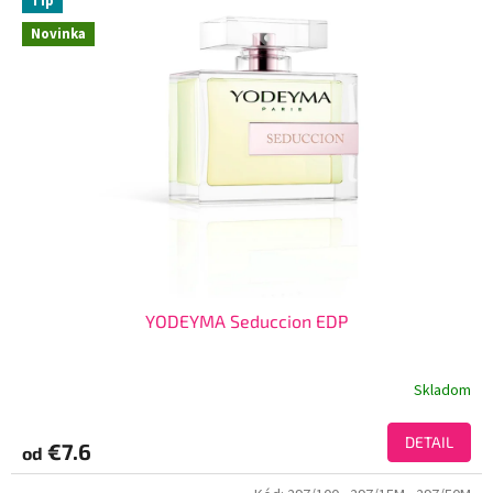
Tip
Novinka
YODEYMA Seduccion EDP
Skladom
DETAIL
€7.6
od