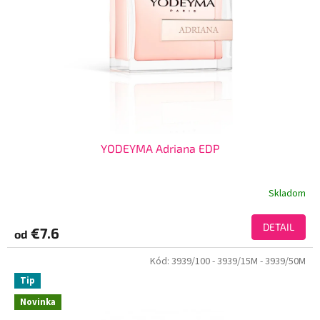
YODEYMA Adriana EDP
Skladom
DETAIL
€7.6
od
Kód:
3939/100
- 3939/15M
- 3939/50M
Tip
Novinka