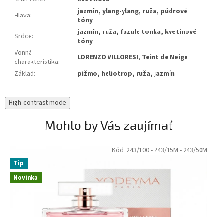
jazmín, ylang-ylang, ruža, púdrové
Hlava
:
tóny
jazmín, ruža, fazule tonka, kvetinové
Srdce
:
tóny
Vonná
LORENZO VILLORESI, Teint de Neige
charakteristika
:
Základ
:
pižmo, heliotrop, ruža, jazmín
High-contrast mode
Mohlo by Vás zaujímať
Kód:
243/100
- 243/15M
- 243/50M
Tip
Novinka