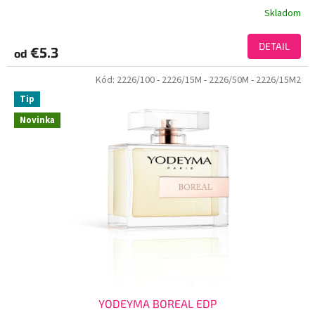
Skladom
DETAIL
€5.3
od
Kód:
2226/100
- 2226/15M
- 2226/50M
- 2226/15M2
Tip
Novinka
YODEYMA BOREAL EDP