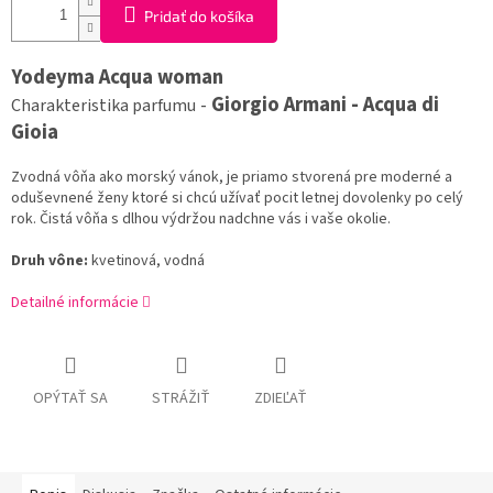
Pridať do košíka
Yodeyma Acqua woman
-
Giorgio Armani - Acqua di
Charakteristika parfumu
Gioia
Zvodná vôňa ako morský vánok, je priamo stvorená pre moderné a
oduševnené ženy ktoré si chcú užívať pocit letnej dovolenky po celý
rok. Čistá vôňa s dlhou výdržou nadchne vás i vaše okolie.
Druh vône:
kvetinová, vodná
Detailné informácie
OPÝTAŤ SA
STRÁŽIŤ
ZDIEĽAŤ