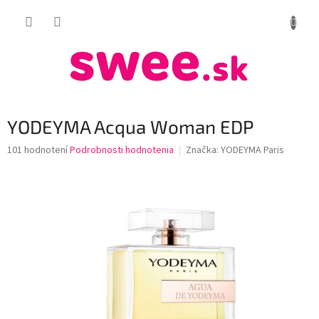
Prejsť
NÁKUP
na
obsah
KOŠÍK
YODEYMA Acqua Woman EDP
Priemerné
101 hodnotení
Podrobnosti hodnotenia
Značka:
YODEYMA Paris
hodnotenie
produktu
je
3,7
z
5
hviezdičiek.