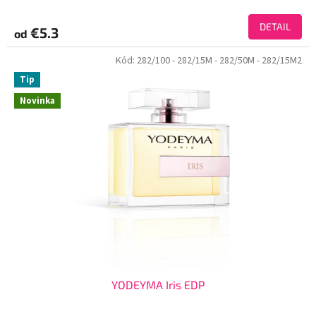
DETAIL
€5.3
od
Kód:
282/100
- 282/15M
- 282/50M
- 282/15M2
Tip
Novinka
YODEYMA Iris EDP