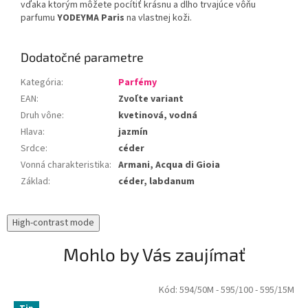
vďaka ktorým môžete pocítiť krásnu a dlho trvajúce vôňu
parfumu
YODEYMA Paris
na vlastnej koži.
Dodatočné parametre
Kategória
:
Parfémy
EAN
:
Zvoľte variant
Druh vône
:
kvetinová, vodná
Hlava
:
jazmín
Srdce
:
céder
Vonná charakteristika
:
Armani, Acqua di Gioia
Základ
:
céder, labdanum
High-contrast mode
Mohlo by Vás zaujímať
Kód:
594/50M
- 595/100
- 595/15M