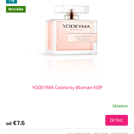
Tip
Novinka
YODEYMA Celebrity Woman EDP
Skladom
DETAIL
€7.6
od