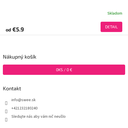
Skladom
DETAIL
€5.9
od
Z
á
p
ä
Nákupný košík
t
i
0
KS /
0 €
e
Kontakt
info
@
swee.sk
+421232180240
Sledujte nás aby vám nič neušlo