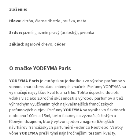
zloženie:
Hlava:
citrón, čierne ríbezle, hruška, mäta
Srdce:
jazmín, jazmín pravý (arabský), pivonka
Základ:
agarové drevo, céder
O značke YODEYMA Paris
YODEYMA Paris
je európskou jednotkou vo výrobe parfumov s
vonnou charakteristikou známych značiek. Parfumy YODEYMA sa
vyznačujú najvyššou kvalitou na trhu. Tohto úspechu docielili
vďaka viac ako 20 ročné skúsenosti s výrobou parfumov a tiež
výhradným využívaním tých najkvalitnejších francúzskych
parfumových olejov. Parfumy
YODEYMA
sa vyrába vo flakónoch
o obsahu 100ml a 15ml, tieto flakóny sa vyznačujú čistým a
ľúbivým dizajnom, ktorý vytvoril jeden z najprestížnejších
návrhárov francúzskych parfumérií Federico Restrepo. Všetky
vône
YODEYMA
prešli tými najnáročnejšími testami kvality,