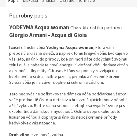
Popis
Diskusia
Značka
Ostatné informácie
Podrobný popis
YODEYMA Acqua woman
-
Charakteristika parfumu
Giorgio Armani - Acqua di Gioia
Lxusní dámska vôňa
Yodeyma Acqua woman
, ktorá vám
prepožičia krásne svieži, a napriek tomu hrejivú vôňu. Evokuje vo
vás leto, na únik do prírody, kde pri mori dáte oddýchnuť svojmu
telu i duši a naberiete novú energiu. Sviežosť vôňu dodáva citrón
a drobné lístky mäty. Citrusové tóny sa pomaly rozvíjajú do
kvetinového srdca, ucítite jazmín, pivonku a červené korenie.
Svieža vôňa je na záver doplnená cukrom a cédrom.
Táto neobyčajne sofistikovaná dámska vôňa podčiarkne všetky
vaše prednosti! Čistota detailov a hra vzrušujúcich tónov pôsobí
až návykovo. Buďte sama sebou a nebojte sa vyjadriť svoje ja s
excelentnou dámskou zmyselnosť. Oslňte svoje okolie touto
luxusnou vôňou a doprajte si únik do nepoškvrnené prírody
kedykoľvek vás napadne.
Druh vône:
kvetinová, vodná