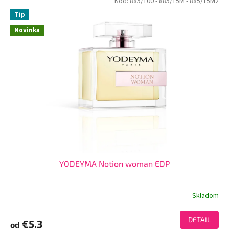
Kód:
885/100
- 885/15M
- 885/15M2
Tip
Novinka
YODEYMA Notion woman EDP
Skladom
DETAIL
€5.3
od