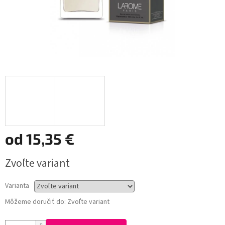
od
15,35 €
Jednotková
Zvoľte variant
cena:
Varianta
Môžeme doručiť do:
Zvoľte variant