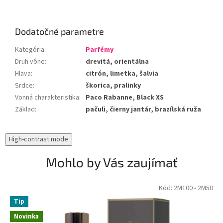
Dodatočné parametre
Kategória
:
Parfémy
Druh vône
:
drevitá, orientálna
Hlava
:
citrón, limetka, šalvia
Srdce
:
škorica, pralinky
Vonná charakteristika
:
Paco Rabanne, Black XS
Základ
:
pačuli, čierny jantár, brazílská ruža
High-contrast mode
Mohlo by Vás zaujímať
Kód:
2M100
- 2M50
Tip
Novinka