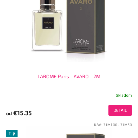
LAROME Paris - AVARO - 2M
Skladom
DETAIL
€15.35
od
Kód:
31M100
- 31M50
Tip