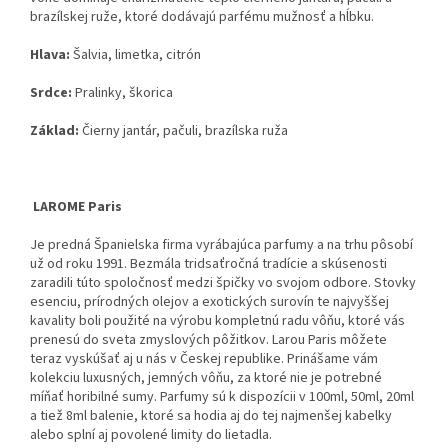
brazílskej ruže, ktoré dodávajú parfému mužnosť a hĺbku.
Hlava:
Šalvia,
limetka,
citrón
Srdce:
Pralinky,
škorica
Základ:
Čierny jantár,
pačuli,
brazílska ruža
LAROME Paris
Je predná Španielska firma vyrábajúca parfumy a na trhu pôsobí
už od roku 1991. Bezmála tridsaťročná tradície a skúsenosti
zaradili túto spoločnosť medzi špičky vo svojom odbore. Stovky
esenciu, prírodných olejov a exotických surovín te najvyššej
kavality boli použité na výrobu kompletnú radu vôňu, ktoré vás
prenesú do sveta zmyslových pôžitkov. Larou Paris môžete
teraz vyskúšať aj u nás v Českej republike. Prinášame vám
kolekciu luxusných, jemných vôňu, za ktoré nie je potrebné
míňať horibilné sumy. Parfumy sú k dispozícii v 100ml, 50ml, 20ml
a tiež 8ml balenie, ktoré sa hodia aj do tej najmenšej kabelky
alebo splní aj povolené limity do lietadla.