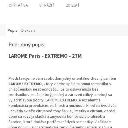
OPÝTAŤ SA
STRÁŽIŤ
ZDIEĽAŤ
Popis
Diskusia
Podrobný popis
LAROME Paris - EXTREMO - 27M
Predstavujeme vám svobodomyslný orientálne-drevný parfém
LAROME EXTREMO
,
ktorý v sebe spája tajomnú romantiku s
chlapčenskou nezbednosťou.
Je to oslava muža bez
predsudkov,
muža,
ktorý je silný a zároveň citlivý a nebojí sa
vyjadriť svoje pocity.
LAROME EXTREMO je excelentná
kombinácia provokácie,
nežnosti a mužnosti.
Hneď na úvod vás
uchvátia svieže citrusové tóny šalvie, limetky a citrónu. V srdci
vône sa rozvíja sladká a zmyselná kombinácia praliniek a
škorice, ktorá dodáva parfému nádych romantiky. V základe
vône dominuje charizmatické teplo čierneho jantáru, pačuli a