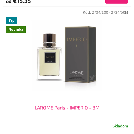
€15.35
od
Kód:
2734/100
- 2734/50M
Tip
Novinka
LAROME Paris - IMPERIO - 8M
Skladom