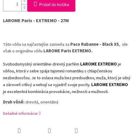
Pridať do košíka
LAROME Paris - EXTREMO - 27M
Táto vôňa sa najčastejšie zamieňa za
Paco Rabanne - Black XS
, ide
však o originálnu vôňu
LAROME Paris EXTREMO
.
Svobodomyslný orientálne-drevný parfém
LAROME EXTREMO
je
vôňou, ktorá v sebe spája tajomnú romantiku s chlapčenskou
nezbednosťou. Je to oslava muža bez predsudkov, muža, ktorý je silný
a zároveň citlivý a nebojí sa vyjadriť svoje pocity.
LAROME EXTREMO
je excelentná kombinácia provokácie, nežnosti a mužnosti.
Druh vôně:
drevitá, orientálná
Detailné informácie