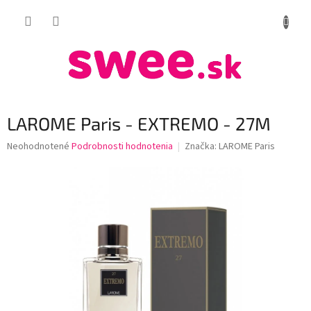
Prejsť
NÁKUP
na
obsah
KOŠÍK
LAROME Paris - EXTREMO - 27M
Priemerné
Neohodnotené
Podrobnosti hodnotenia
Značka:
LAROME Paris
hodnotenie
produktu
je
0,0
z
5
hviezdičiek.