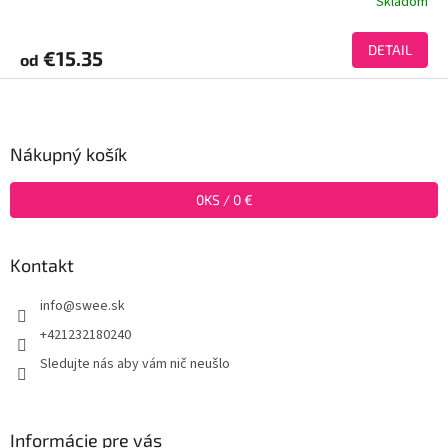
Skladom
DETAIL
€15.35
od
Z
á
p
ä
Nákupný košík
t
i
0
KS /
0 €
e
Kontakt
info
@
swee.sk
+421232180240
Sledujte nás aby vám nič neušlo
Informácie pre vás