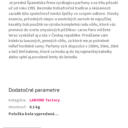
Je predná Španielska firma vyrábajúca parfumy a na trhu pôsobí
už od roku 1991. Bezmála tridsaťročná tradície a skúsenosti
zaradili túto spoločnosť medzi špičky vo svojom odbore. Stovky
esenciu, prírodných olejov a exotických surovín te najvyššej
kavality boli použité na výrobu kompletnú radu vôňu, ktoré vás
prenesú do sveta zmyslových pôžitkov. Larou Paris môžete
teraz vyskúšať aj u nás v Českej republike. Prinášame vám
kolekciu luxusných, jemných vôňu, za ktoré nie je potrebné
míňať horibilné sumy. Parfumy sú k dispozícii v 100ml, 50ml, 20ml
a tiež 8ml balenie, ktoré sa hodia aj do tej najmenšej kabelky
alebo splní aj povolené limity do lietadla.
Dodatočné parametre
Kategória
:
LAROME Testery
Hmotnosť
:
0.1 kg
Položka bola vypredaná…