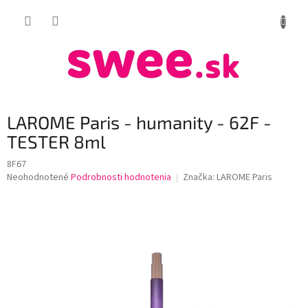
Prejsť
NÁKUP
na
obsah
KOŠÍK
LAROME Paris - humanity - 62F -
TESTER 8ml
8F67
Priemerné
Neohodnotené
Podrobnosti hodnotenia
Značka:
LAROME Paris
hodnotenie
produktu
je
0,0
z
5
hviezdičiek.