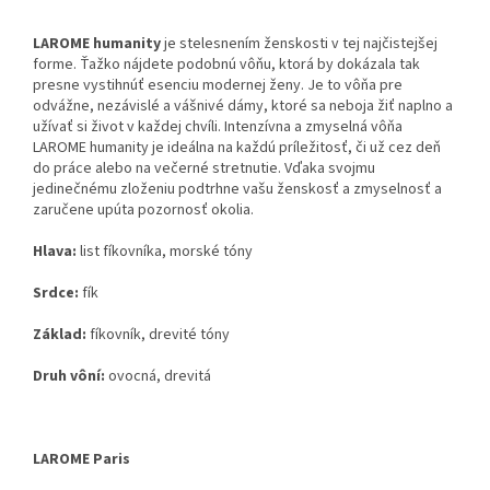
LAROME humanity
je stelesnením ženskosti v tej najčistejšej
forme.
Ťažko nájdete podobnú vôňu,
ktorá by dokázala tak
presne vystihnúť esenciu modernej ženy.
Je to vôňa pre
odvážne,
nezávislé a vášnivé dámy,
ktoré sa neboja žiť naplno a
užívať si život v každej chvíli.
Intenzívna a zmyselná vôňa
LAROME humanity je ideálna na každú príležitosť,
či už cez deň
do práce alebo na večerné stretnutie.
Vďaka svojmu
jedinečnému zloženiu podtrhne vašu ženskosť a zmyselnosť a
zaručene upúta pozornosť okolia.
Hlava:
list fíkovníka,
morské tóny
Srdce:
fík
Základ:
fíkovník,
drevité tóny
Druh vôní:
ovocná, drevitá
LAROME Paris