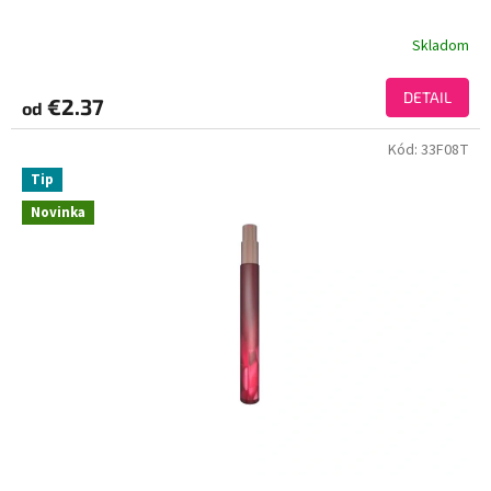
Skladom
DETAIL
€2.37
od
Kód:
33F08T
Tip
Novinka