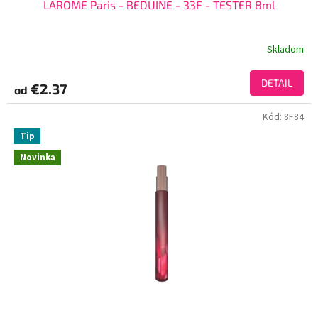
LAROME Paris - BEDUINE - 33F - TESTER 8ml
Skladom
DETAIL
€2.37
od
Kód:
8F84
Tip
Novinka