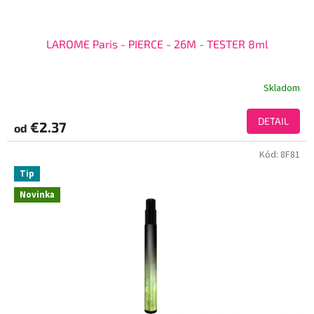
LAROME Paris - PIERCE - 26M - TESTER 8ml
Skladom
DETAIL
€2.37
od
Kód:
8F81
Tip
Novinka