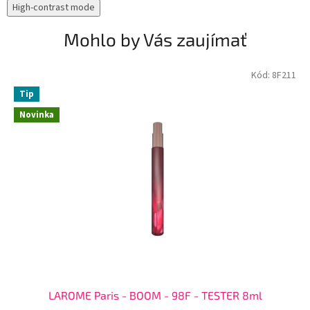
High-contrast mode
Mohlo by Vás zaujímať
Kód:
8F211
Tip
Novinka
LAROME Paris - BOOM - 98F - TESTER 8ml