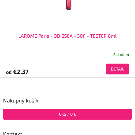
LAROME Paris - ODISSEA - 30F - TESTER 8ml
Skladom
DETAIL
€2.37
od
Z
á
p
ä
Nákupný košík
t
i
0
KS /
0 €
e
Kontakt