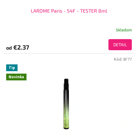
LAROME Paris - 54F - TESTER 8ml
Skladom
DETAIL
€2.37
od
Kód:
8F77
Tip
Novinka