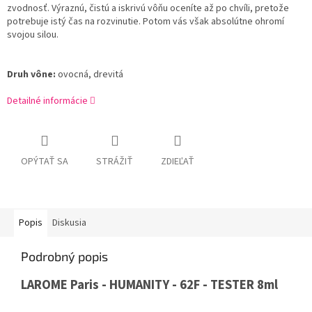
zvodnosť.
Výraznú,
čistú a iskrivú vôňu oceníte až po chvíli,
pretože
potrebuje istý čas na rozvinutie.
Potom vás však absolútne ohromí
svojou silou.
Druh vône:
ovocná,
drevitá
Detailné informácie
OPÝTAŤ SA
STRÁŽIŤ
ZDIEĽAŤ
Popis
Diskusia
Podrobný popis
LAROME Paris - HUMANITY - 62F - TESTER 8ml