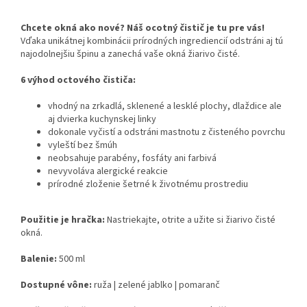
Chcete okná ako nové? Náš ocotný čistič je tu pre vás!
Vďaka unikátnej kombinácii prírodných ingrediencií odstráni aj tú
najodolnejšiu špinu a zanechá vaše okná žiarivo čisté.
6 výhod octového čističa:
vhodný na zrkadlá, sklenené a lesklé plochy, dlaždice ale
aj dvierka kuchynskej linky
dokonale vyčistí a odstráni mastnotu z čisteného povrchu
vyleští bez šmúh
neobsahuje parabény, fosfáty ani farbivá
nevyvoláva alergické reakcie
prírodné zloženie šetrné k životnému prostrediu
Použitie je hračka:
Nastriekajte, otrite a užite si žiarivo čisté
okná.
Balenie:
500 ml
Dostupné vône:
ruža | zelené jablko | pomaranč