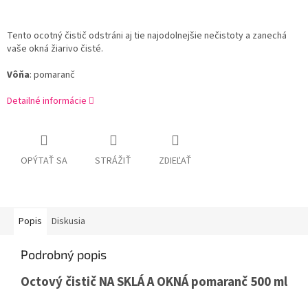
Tento ocotný čistič odstráni aj tie najodolnejšie nečistoty a zanechá
vaše okná žiarivo čisté.
Vôňa
: pomaranč
Detailné informácie
OPÝTAŤ SA
STRÁŽIŤ
ZDIEĽAŤ
Popis
Diskusia
Podrobný popis
Octový čistič NA SKLÁ A OKNÁ pomaranč 500 ml