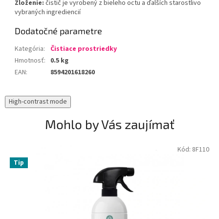
Zloženie:
čistič je vyrobený z bieleho octu a ďalších starostlivo
vybraných ingrediencií
Dodatočné parametre
Kategória
:
Čistiace prostriedky
Hmotnosť
:
0.5 kg
EAN
:
8594201618260
High-contrast mode
Mohlo by Vás zaujímať
Kód:
8F110
Tip