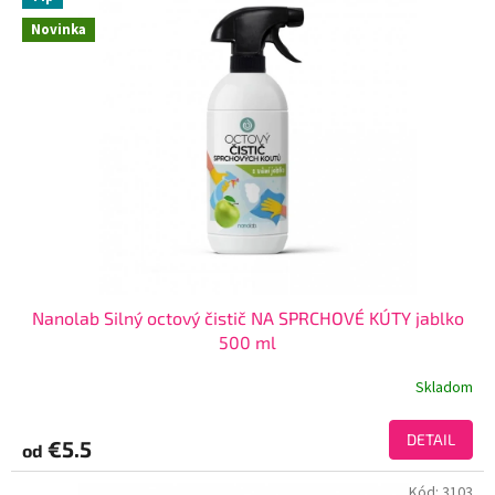
Novinka
Nanolab Silný octový čistič NA SPRCHOVÉ KÚTY jablko
500 ml
Skladom
DETAIL
€5.5
od
Kód:
3103