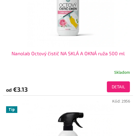
Nanolab Octový čistič NA SKLÁ A OKNÁ ruža 500 ml
Skladom
DETAIL
€3.13
od
Kód:
2956
Tip