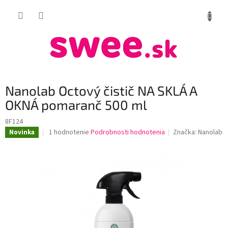
Prejsť
NÁKUP
na
obsah
KOŠÍK
Nanolab Octový čistič NA SKLÁ A
OKNÁ pomaranč 500 ml
8F124
Priemerné
1 hodnotenie
Podrobnosti hodnotenia
Značka:
Nanolab
Novinka
hodnotenie
produktu
je
5,0
z
5
hviezdičiek.