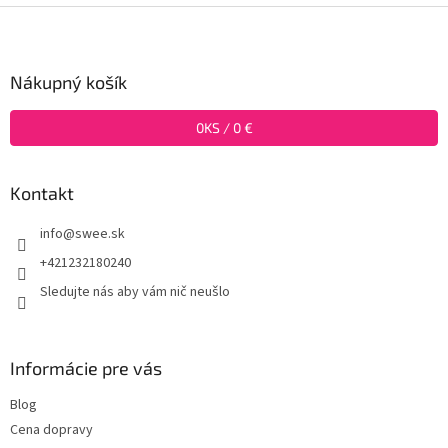
Z
á
p
ä
Nákupný košík
t
i
0
KS /
0 €
e
Kontakt
info
@
swee.sk
+421232180240
Sledujte nás aby vám nič neušlo
Informácie pre vás
Blog
Cena dopravy