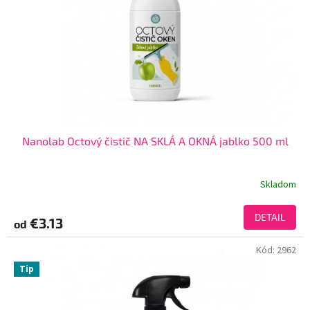
Nanolab Octový čistič NA SKLÁ A OKNÁ jablko 500 ml
Skladom
DETAIL
€3.13
od
Kód:
2962
Tip