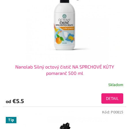
Nanolab Silný octový čistič NA SPRCHOVÉ KÚTY
pomaranč 500 ml
Skladom
DETAIL
€5.5
od
Kód:
P00815
Tip