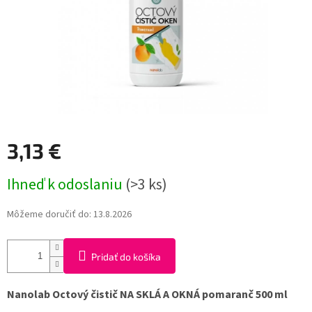
3,13 €
Jednotková
Ihneď k odoslaniu
(>3 ks)
cena:
Môžeme doručiť do:
13.8.2026
Pridať do košíka
Nanolab Octový čistič NA SKLÁ A OKNÁ pomaranč 500 ml