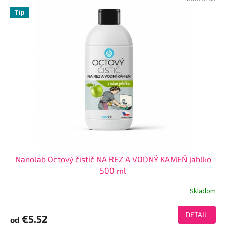
Tip
Nanolab Octový čistič NA REZ A VODNÝ KAMEŇ jablko
500 ml
Skladom
DETAIL
€5.52
od