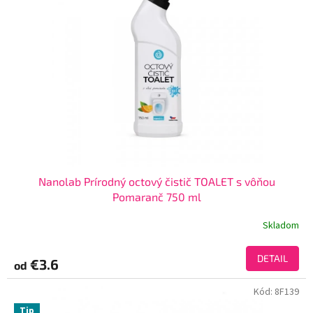
Nanolab Prírodný octový čistič TOALET s vôňou
Pomaranč 750 ml
Skladom
DETAIL
€3.6
od
Kód:
8F139
Tip