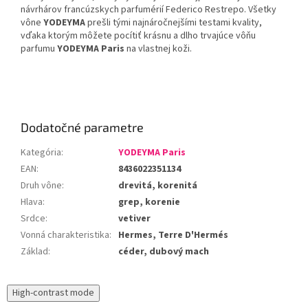
návrhárov francúzskych parfumérií Federico Restrepo. Všetky
vône
YODEYMA
prešli tými najnáročnejšími testami kvality,
vďaka ktorým môžete pocítiť krásnu a dlho trvajúce vôňu
parfumu
YODEYMA Paris
na vlastnej koži.
Dodatočné parametre
Kategória
:
YODEYMA Paris
EAN
:
8436022351134
Druh vône
:
drevitá, korenitá
Hlava
:
grep, korenie
Srdce
:
vetiver
Vonná charakteristika
:
Hermes, Terre D'Hermés
Základ
:
céder, dubový mach
High-contrast mode