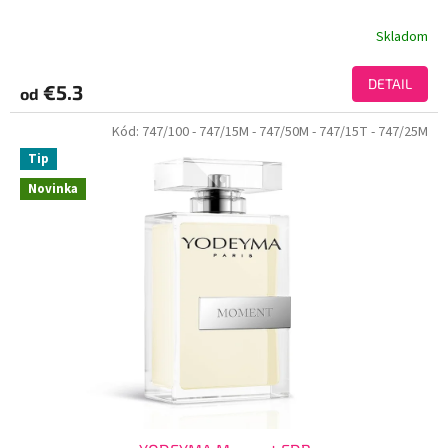
Skladom
DETAIL
€5.3
od
Kód:
747/100
- 747/15M
- 747/50M
- 747/15T
- 747/25M
Tip
Novinka