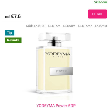
Skladom
DETAIL
€7.6
od
Kód:
423/100
- 423/15M
- 423/50M
- 423/15M2
- 423/25M
Tip
Novinka
YODEYMA Power EDP