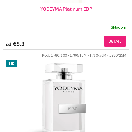
YODEYMA Platinum EDP
Skladom
DETAIL
€5.3
od
Kód:
1780/100
- 1780/15M
- 1780/50M
- 1780/25M
Tip