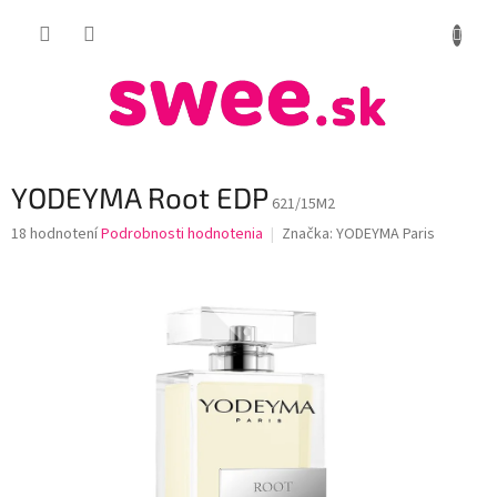
Prejsť
NÁKUP
na
obsah
KOŠÍK
YODEYMA Root EDP
621/15M2
Priemerné
18 hodnotení
Podrobnosti hodnotenia
Značka:
YODEYMA Paris
hodnotenie
produktu
je
3,7
z
5
hviezdičiek.