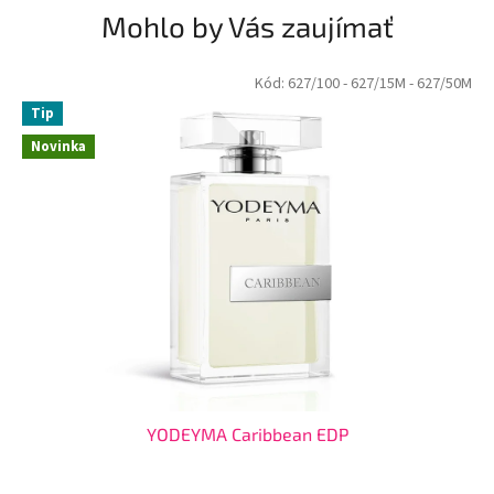
Mohlo by Vás zaujímať
Kód:
627/100
- 627/15M
- 627/50M
Tip
Novinka
YODEYMA Caribbean EDP