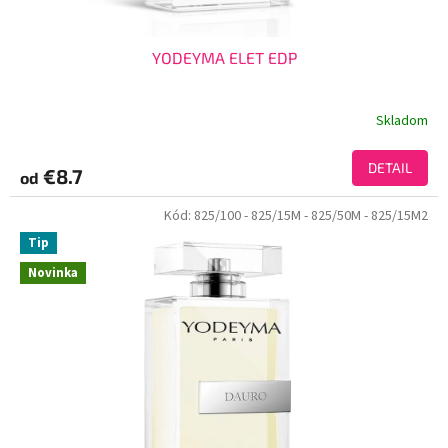
YODEYMA ELET EDP
Skladom
DETAIL
€8.7
od
Kód:
825/100
- 825/15M
- 825/50M
- 825/15M2
Tip
Novinka