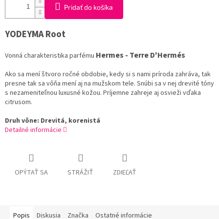
Pridať do košíka
YODEYMA
Root
Hermes
-
Terre
D'
Hermés
Vonná
charakteristika
parfému
Ako sa
mení
štvoro
ročné obdobie
,
kedy si
s
nami
príroda
zahráva
,
tak
presne
tak sa
vôňa
mení
aj
na
mužskom
tele
.
Snúbi
sa
v nej
drevité
tóny
s
nezameniteľnou
luxusné
kožou
.
Príjemne zahreje
aj
osvieži
vďaka
citrusom
.
Druh
vône
:
Drevitá
,
korenistá
Detailné informácie
OPÝTAŤ SA
STRÁŽIŤ
ZDIEĽAŤ
Popis
Diskusia
Značka
Ostatné informácie