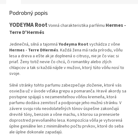
Podrobný popis
YODEYMA
Root
Hermes
-
Vonná
charakteristika
parfému
Terre
D'
Hermés
Jedinečná, silná a tajomná
Yodeyma Root
vychádza z vône
Hermes - Terre DHermés
. Každá žena má rada prírodu, vôňu
lesa a dreva a ešte ak je doplnená o citrusy, nie je čo viac si
priať. Ženy totiž nevie čo chcú, či romantiky alebo zlých
chlapcov a tak si každá nájde v mužovi, ktorý túto vôňu nosí to
svoje.
Silné stránky tohto parfumu zabezpečuje zloženie, ktoré vás
osviežia už v úvode vďaka grepu a pomaranča. Hravé akordy sa
postupne spájajú s nezameniteľnou vôňou kremeňa, ktorá
parfumu dodáva zemitosť a podporuje jeho mužnú stránku. V
závere svoju rolu neodolateľných tónov úspešne zakončujú
drevité tóny, benzoin a vône machu, s ktorou sa prenesiete
doprostred prevoňaného lesa. Kompozícia vôňa je vytvorená
úplne geniálne len z minimálneho počtu prvkov, ktoré do seba
ale úplne dokonale zapadajú.