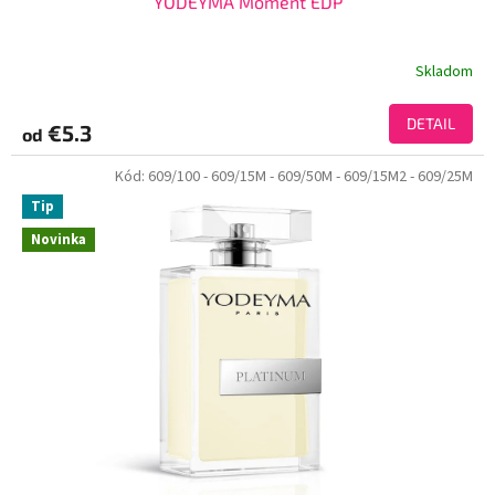
YODEYMA Moment EDP
Skladom
DETAIL
€5.3
od
Kód:
609/100
- 609/15M
- 609/50M
- 609/15M2
- 609/25M
Tip
Novinka