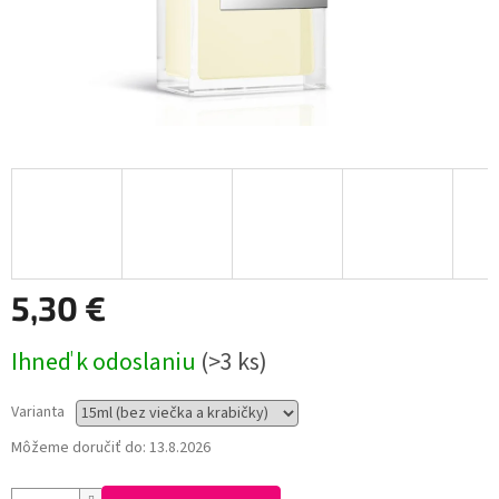
5,30 €
Jednotková
Ihneď k odoslaniu
(>3 ks)
cena:
Varianta
Môžeme doručiť do:
13.8.2026