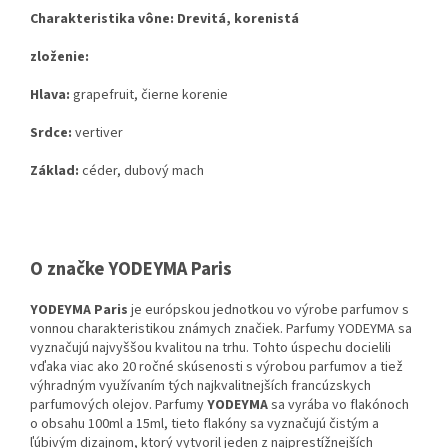
Charakteristika vône: Drevitá, korenistá
zloženie:
Hlava:
grapefruit, čierne korenie
Srdce:
vertiver
Základ:
céder, dubový mach
O značke YODEYMA Paris
YODEYMA Paris
je európskou jednotkou vo výrobe parfumov s
vonnou charakteristikou známych značiek. Parfumy YODEYMA sa
vyznačujú najvyššou kvalitou na trhu. Tohto úspechu docielili
vďaka viac ako 20 ročné skúsenosti s výrobou parfumov a tiež
výhradným využívaním tých najkvalitnejších francúzskych
parfumových olejov. Parfumy
YODEYMA
sa vyrába vo flakónoch
o obsahu 100ml a 15ml, tieto flakóny sa vyznačujú čistým a
ľúbivým dizajnom, ktorý vytvoril jeden z najprestížnejších