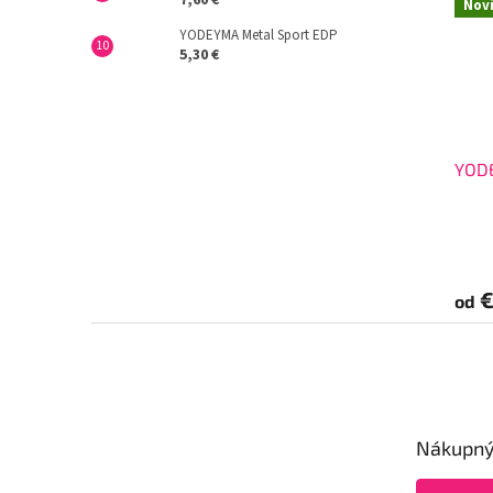
7,60 €
Nov
YODEYMA Metal Sport EDP
5,30 €
YOD
€
od
Z
á
p
ä
t
Nákupný
i
e