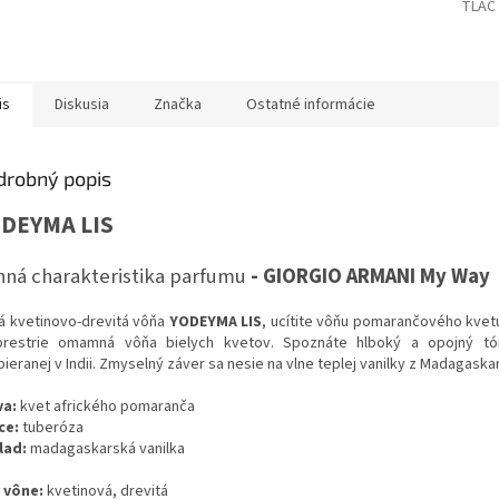
TLAČ
is
Diskusia
Značka
Ostatné informácie
drobný popis
DEYMA LIS
nná
charakteristika
parfumu
-
GIORGIO ARMANI My Way
á kvetinovo-drevitá vôňa
YODEYMA LIS
, ucítite vôňu pomarančového kvet
prestrie omamná vôňa bielych kvetov. Spoznáte hlboký a opojný tó
ieranej v Indii. Zmyselný záver sa nesie na vlne teplej vanilky z Madagaska
va:
kvet afrického pomaranča
ce:
tuberóza
lad:
madagaskarská vanilka
 vône:
kvetinová, drevitá