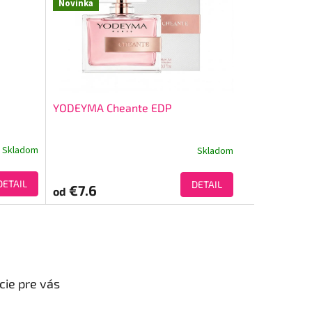
Novinka
YODEYMA Cheante EDP
Skladom
Skladom
DETAIL
DETAIL
€7.6
od
cie pre vás