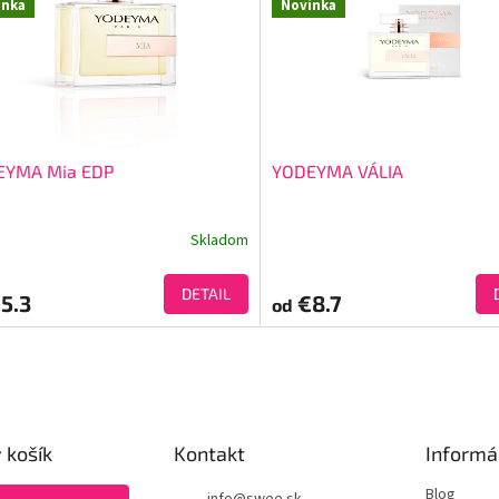
inka
Novinka
EYMA Mia EDP
YODEYMA VÁLIA
Skladom
DETAIL
5.3
€8.7
od
 košík
Kontakt
Informá
Blog
info
@
swee.sk