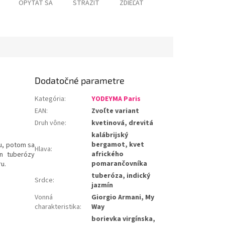
OPÝTAŤ SA
STRÁŽIŤ
ZDIEĽAŤ
Dodatočné parametre
Kategória
:
YODEYMA Paris
EAN
:
Zvoľte variant
Druh vône
:
kvetinová, drevitá
kalábrijský
bergamot, kvet
u, potom sa
Hlava
:
afrického
n tuberózy
pomarančovníka
ru.
tuberóza, indický
Srdce
:
jazmín
Vonná
Giorgio Armani, My
charakteristika
:
Way
borievka virgínska,