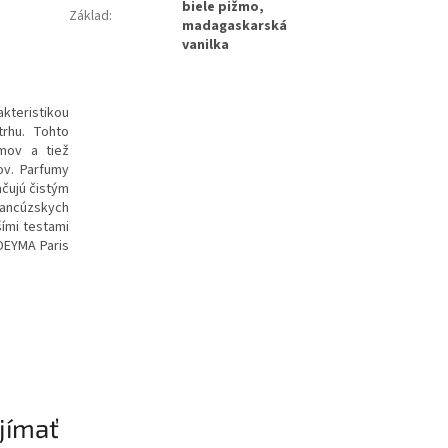
biele pižmo,
Základ
:
madagaskarská
vanilka
kteristikou
trhu. Tohto
mov a tiež
ov. Parfumy
ačujú čistým
rancúzskych
ími testami
DEYMA Paris
jímať