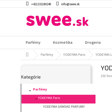
Prejsť
+421232180240
info@swee.sk
na
obsah
Parfémy
Kozmetika
Drogeria
Domov
Parfémy
YODEYMA Paris
YODEYMA L
B
YOD
o
Preskočiť
č
Prieme
101 ho
Kategórie
kategórie
n
hodnot
ý
produk
p
Parfémy
je
3,6
a
YODEYMA Paris
z
n
5
e
YODEYMA DÁMSKE PARFUMY
hviezdi