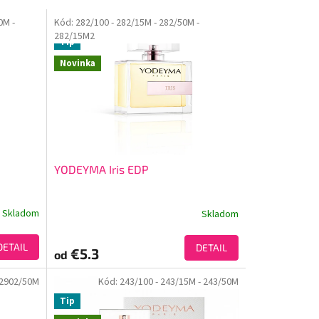
50M
-
Kód:
282/100
- 282/15M
- 282/50M
-
282/15M2
Tip
Novinka
YODEYMA Iris EDP
Skladom
Skladom
DETAIL
DETAIL
€5.3
od
 2902/50M
Kód:
243/100
- 243/15M
- 243/50M
Tip