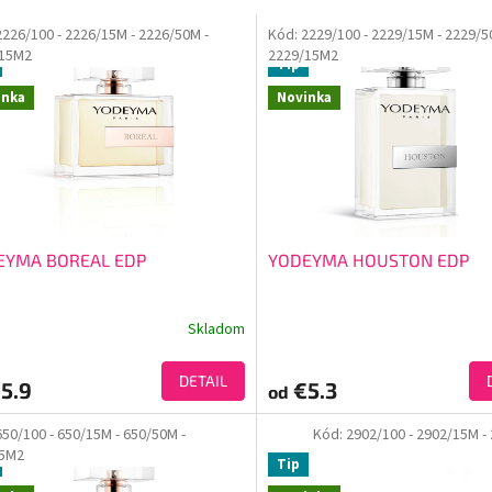
2226/100
- 2226/15M
- 2226/50M
-
Kód:
2229/100
- 2229/15M
- 2229/
/15M2
2229/15M2
Tip
inka
Novinka
EYMA BOREAL EDP
YODEYMA HOUSTON EDP
Skladom
DETAIL
5.9
€5.3
od
650/100
- 650/15M
- 650/50M
-
Kód:
2902/100
- 2902/15M
-
15M2
Tip