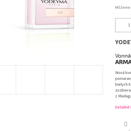
Môžeme d
YODE
Vonná
ARMA
Nová kve
pomaranč
bielych 
zozbieran
z Madaga
Detailné