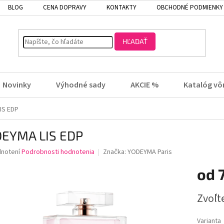
BLOG
CENA DOPRAVY
KONTAKTY
OBCHODNÉ PODMIENKY
HĽADAŤ
Novinky
Výhodné sady
AKCIE %
Katalóg vô
IS EDP
EYMA LIS EDP
rné
dnotení
Podrobnosti hodnotenia
Značka:
YODEYMA Paris
enie
od
tu
Jednotk
Zvoľt
cena:
čiek.
Varianta