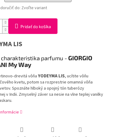
oručiť do:
Zvoľte variant
Pridať do košíka
YMA LIS
GIORGIO
charakteristika
parfumu -
NI My Way
tinovo-drevitá vôňa
YODEYMA LIS
, ucítite vôňu
ového kvetu, potom sa rozprestrie omamná vôňa
kvetov. Spoznáte hlboký a opojný tón tuberózy
ej v Indii. Zmyselný záver sa nesie na vlne teplej vanilky
skaru.
 informácie