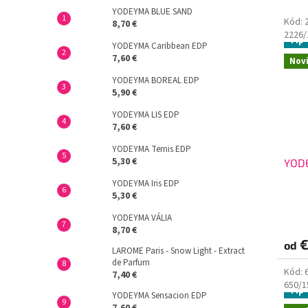
YODEYMA BLUE SAND
Kód:
8,70 €
2226
Tip
YODEYMA Caribbean EDP
7,60 €
Nov
YODEYMA BOREAL EDP
5,90 €
YODEYMA LIS EDP
7,60 €
YODEYMA Temis EDP
5,30 €
YOD
YODEYMA Iris EDP
5,30 €
YODEYMA VÁLIA
8,70 €
€
od
LAROME Paris - Snow Light - Extract
de Parfum
Kód:
7,40 €
650/
Tip
YODEYMA Sensacion EDP