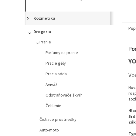
Kozmetika
Pop
Drogeria
Pranie
Po
Parfumy na pranie
YO
Pracie gély
Pracia sóda
Vo
Aviváž
Nov
roz
Odstraňovače škvŕn
zozb
Žehlenie
Hla
Srd
Čistiace prostriedky
Zák
Auto-moto
Typ