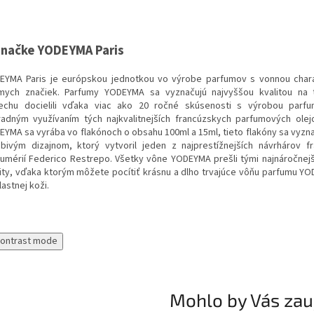
značke YODEYMA Paris
EYMA Paris je európskou jednotkou vo výrobe parfumov s vonnou chara
mych značiek. Parfumy YODEYMA sa vyznačujú najvyššou kvalitou na 
echu docielili vďaka viac ako 20 ročné skúsenosti s výrobou parfu
radným využívaním tých najkvalitnejších francúzskych parfumových olej
YMA sa vyrába vo flakónoch o obsahu 100ml a 15ml, tieto flakóny sa vyzn
úbivým dizajnom, ktorý vytvoril jeden z najprestížnejších návrhárov f
fumérií Federico Restrepo. Všetky vône YODEYMA prešli tými najnáročnejš
lity, vďaka ktorým môžete pocítiť krásnu a dlho trvajúce vôňu parfumu YO
lastnej koži.
contrast mode
Mohlo by Vás zau