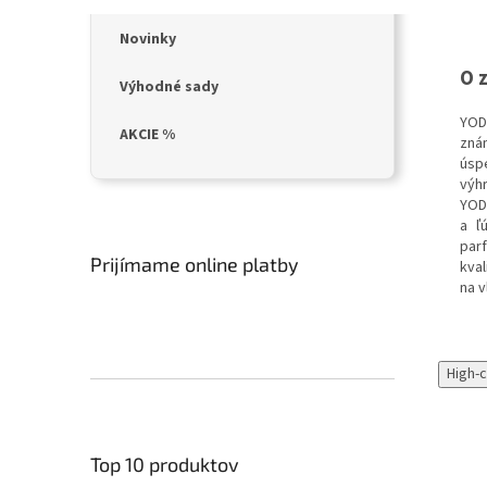
Novinky
O 
Výhodné sady
YOD
AKCIE %
zná
úsp
výh
YODE
a ľ
par
Prijímame online platby
kva
na v
High-
Top 10 produktov