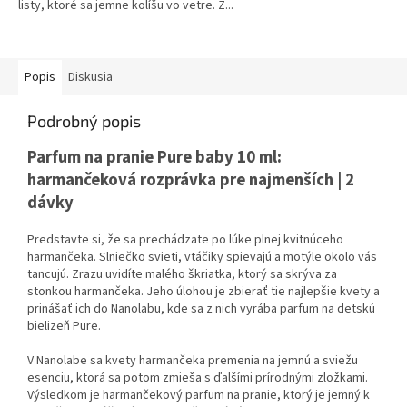
listy, ktoré sa jemne kolíšu vo vetre. Z...
hviezdičiek.
Popis
Diskusia
Podrobný popis
Parfum na pranie Pure baby 10 ml:
harmančeková rozprávka pre najmenších | 2
dávky
Predstavte si, že sa prechádzate po lúke plnej kvitnúceho
harmančeka. Slniečko svieti, vtáčiky spievajú a motýle okolo vás
tancujú. Zrazu uvidíte malého škriatka, ktorý sa skrýva za
stonkou harmančeka. Jeho úlohou je zbierať tie najlepšie kvety a
prinášať ich do Nanolabu, kde sa z nich vyrába parfum na detskú
bielizeň Pure.
V Nanolabe sa kvety harmančeka premenia na jemnú a sviežu
esenciu, ktorá sa potom zmieša s ďalšími prírodnými zložkami.
Výsledkom je harmančekový parfum na pranie, ktorý je jemný k