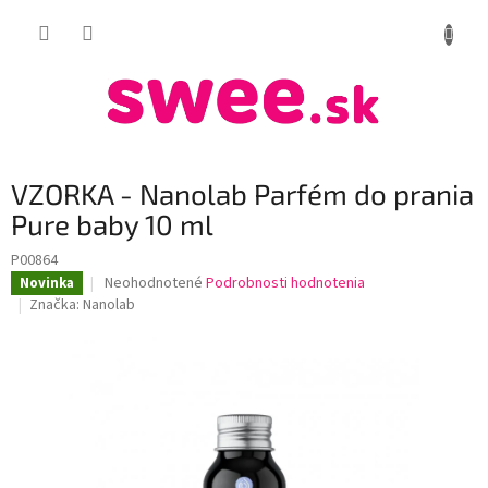
Prejsť
NÁKUP
na
obsah
KOŠÍK
VZORKA - Nanolab Parfém do prania
Pure baby 10 ml
P00864
Priemerné
Neohodnotené
Podrobnosti hodnotenia
Novinka
hodnotenie
Značka:
Nanolab
produktu
je
0,0
z
5
hviezdičiek.