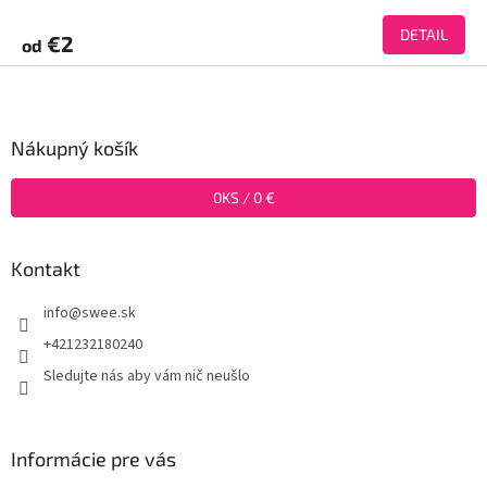
DETAIL
€2
od
Z
á
p
ä
Nákupný košík
t
i
0
KS /
0 €
e
Kontakt
info
@
swee.sk
+421232180240
Sledujte nás aby vám nič neušlo
Informácie pre vás