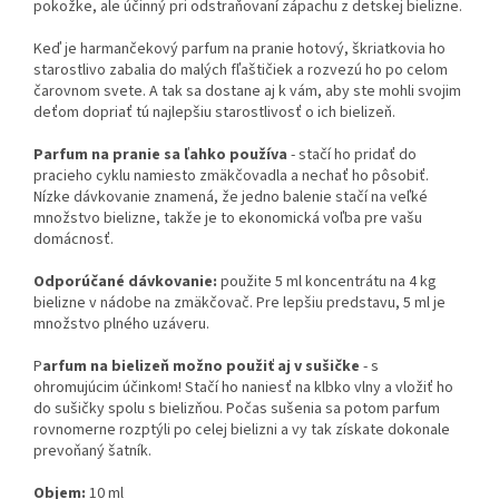
pokožke, ale účinný pri odstraňovaní zápachu z detskej bielizne.
Keď je harmančekový parfum na pranie hotový, škriatkovia ho
starostlivo zabalia do malých fľaštičiek a rozvezú ho po celom
čarovnom svete. A tak sa dostane aj k vám, aby ste mohli svojim
deťom dopriať tú najlepšiu starostlivosť o ich bielizeň.
Parfum na pranie sa ľahko používa
- stačí ho pridať do
pracieho cyklu namiesto zmäkčovadla a nechať ho pôsobiť.
Nízke dávkovanie znamená, že jedno balenie stačí na veľké
množstvo bielizne, takže je to ekonomická voľba pre vašu
domácnosť.
Odporúčané dávkovanie:
použite 5 ml koncentrátu na 4 kg
bielizne v nádobe na zmäkčovač. Pre lepšiu predstavu, 5 ml je
množstvo plného uzáveru.
P
arfum na bielizeň možno použiť aj v sušičke
- s
ohromujúcim účinkom! Stačí ho naniesť na klbko vlny a vložiť ho
do sušičky spolu s bielizňou. Počas sušenia sa potom parfum
rovnomerne rozptýli po celej bielizni a vy tak získate dokonale
prevoňaný šatník.
Objem:
10 ml