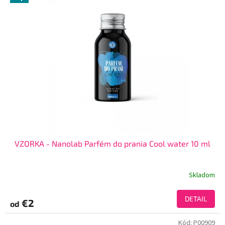
VZORKA - Nanolab Parfém do prania Cool water 10 ml
Skladom
DETAIL
€2
od
Kód:
P00909