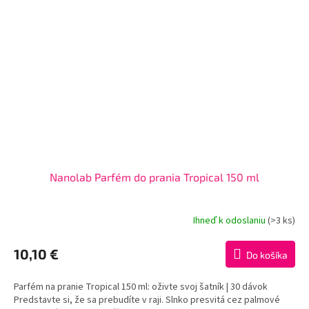
Nanolab Parfém do prania Tropical 150 ml
Ihneď k odoslaniu
(>3 ks)
Priemerné
hodnotenie
produktu
10,10 €
Do košíka
je
3,9
Parfém na pranie Tropical 150 ml: oživte svoj šatník | 30 dávok
z
Predstavte si, že sa prebudíte v raji. Slnko presvitá cez palmové
5