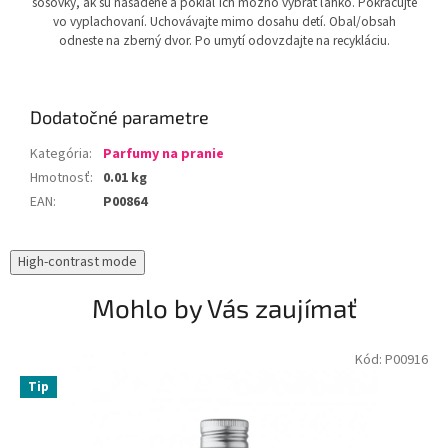
šošovky, ak sú nasadené a pokiaľ ich možno vybrať ľahko. Pokračujte
vo vyplachovaní. Uchovávajte mimo dosahu detí. Obal/obsah
odneste na zberný dvor. Po umytí odovzdajte na recykláciu.
Dodatočné parametre
Kategória
:
Parfumy na pranie
Hmotnosť
:
0.01 kg
EAN
:
P00864
High-contrast mode
Mohlo by Vás zaujímať
Kód:
P00916
Tip