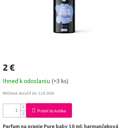
2 €
Jednotková
Ihneď k odoslaniu
(>3 ks)
cena:
Môžeme doručiť do:
12.8.2026
Pridať do košíka
Parfum na pranie Pure baby 10 ml: harmančeková