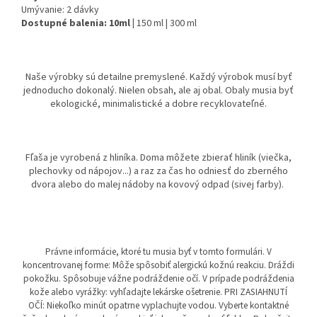
Umývanie:
2 dávky
Dostupné balenia:
10ml
|
150 ml | 300 ml
Naše výrobky sú detailne premyslené. Každý výrobok musí byť
jednoducho dokonalý. Nielen obsah, ale aj obal. Obaly musia byť
ekologické, minimalistické a dobre recyklovateľné.
Fľaša je vyrobená z hliníka. Doma môžete zbierať hliník (viečka,
plechovky od nápojov...) a raz za čas ho odniesť do zberného
dvora alebo do malej nádoby na kovový odpad (sivej farby).
Právne informácie, ktoré tu musia byť v tomto formulári. V
koncentrovanej forme: Môže spôsobiť alergickú kožnú reakciu. Dráždi
pokožku. Spôsobuje vážne podráždenie očí. V prípade podráždenia
kože alebo vyrážky: vyhľadajte lekárske ošetrenie. PRI ZASIAHNUTÍ
OČÍ: Niekoľko minút opatrne vyplachujte vodou. Vyberte kontaktné