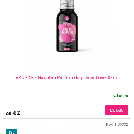
VZORKA - Nanolab Parfém do prania Love 10 ml
Skladom
DETAIL
€2
od
Kód:
P00902
Tip