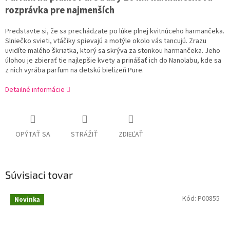
rozprávka pre najmenších
Predstavte si, že sa prechádzate po lúke plnej kvitnúceho harmančeka.
Slniečko svieti, vtáčiky spievajú a motýle okolo vás tancujú. Zrazu
uvidíte malého škriatka, ktorý sa skrýva za stonkou harmančeka. Jeho
úlohou je zbierať tie najlepšie kvety a prinášať ich do Nanolabu, kde sa
z nich vyrába parfum na detskú bielizeň Pure.
Detailné informácie
OPÝTAŤ SA
STRÁŽIŤ
ZDIEĽAŤ
Súvisiaci tovar
Kód:
P00855
Novinka