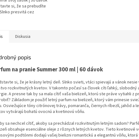
ivte svoj šatník | 30 dávok
tavte si, že sa prebudíte
. Slnko presvitá cez
vé listy, ktoré sa jemne
 vo vetre. Z...
is
Diskusia
drobný popis
rfum na pranie Summer 300 ml | 60 dávok
stavte si, že je krásny letný deň. Slnko svieti, vtáci spievajú a vánok nesie
tvo rozkvitnutých kvetov. V takomto počasí sa človek cíti ľahký, slobodný 
gie. A presne tak by sa mala cítiť vaša bielizeň, ktorú ste práve vytiahli z 
robiť? Základom je použiť letný parfum na bielizeň, ktorý vám prinesie svie
. Osviežujúce tóny citrónovej trávy, pomaranča, čiernych ríbezlí, jahôd a l
ov vytvárajú bohatú ovocnú a kvetinovú vôňu.
by sa nechcel cítiť, akoby sa prechádzal rozkvitnutým letným sadom? Parf
izeň obsahuje esenciálne oleje z rôznych letných kvetov. Tieto kvetinové 
usovými podtónmi dodajú vašej bielizni romantickú a elegantnú vôňu, ktorá