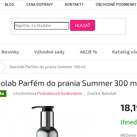
BLOG
CENA DOPRAVY
KONTAKTY
OBCHODNÉ PODMIENKY
HĽADAŤ
Novinky
Výhodné sady
AKCIE %
Katalóg vô
Nanolab Parfém do prania Summer 300 ml
olab Parfém do prania Summer 300 m
Priemerné
2 hodnotenia
Podrobnosti hodnotenia
Značka:
Nanolab
ka
hodnotenie
produktu
18,1
je
5,0
Jednotk
Ihneď
z
cena:
5
hviezdičiek.
Môžeme d