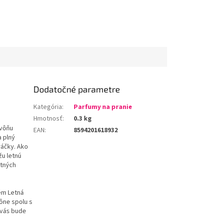
Dodatočné parametre
Kategória
:
Parfumy na pranie
Hmotnosť
:
0.3 kg
 vôňu
EAN
:
8594201618932
a plný
práčky. Ako
žu letnú
etných
ém Letná
vône spolu s
 vás bude