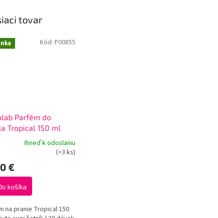
iaci tovar
Kód:
P00855
inka
lab Parfém do
ia Tropical 150 ml
Ihneď k odoslaniu
erné
(>3 ks)
tenie
10 €
ktu
Do košíka
m na pranie Tropical 150
ičiek.