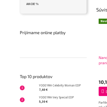
AKCIE %
Súvis
Nov
Prijímame online platby
Nano
pran
Priem
Top 10 produktov
hodno
10,
produ
YODEYMA Celebrity Woman EDP
je
7,60 €
3,9
z
YODEYMA Very Special EDP
5
5,30 €
Parfé
hviezd