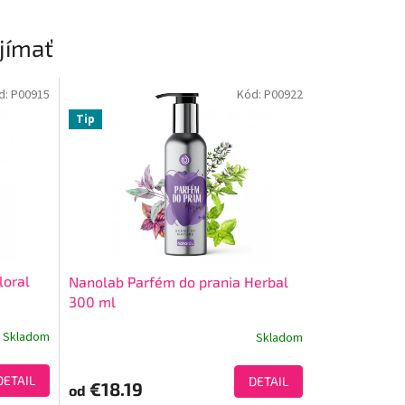
jímať
d:
P00915
Kód:
P00922
Tip
loral
Nanolab Parfém do prania Herbal
300 ml
Skladom
Skladom
DETAIL
DETAIL
€18.19
od