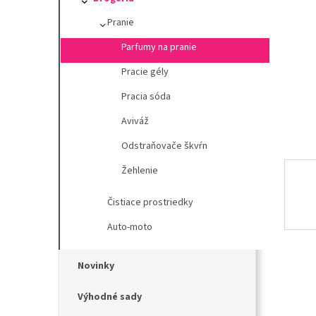
l
Pranie
Parfumy na pranie
Pracie gély
Pracia sóda
Aviváž
Odstraňovače škvŕn
Žehlenie
Čistiace prostriedky
Auto-moto
Novinky
Výhodné sady