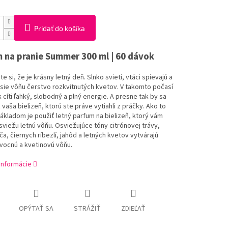
Pridať do košíka
 na pranie Summer 300 ml | 60 dávok
e si, že je krásny letný deň. Slnko svieti, vtáci spievajú a
sie vôňu čerstvo rozkvitnutých kvetov. V takomto počasí
 cíti ľahký, slobodný a plný energie. A presne tak by sa
ť vaša bielizeň, ktorú ste práve vytiahli z práčky. Ako to
Základom je použiť letný parfum na bielizeň, ktorý vám
sviežu letnú vôňu. Osviežujúce tóny citrónovej trávy,
, čiernych ríbezlí, jahôd a letných kvetov vytvárajú
vocnú a kvetinovú vôňu.
 informácie
OPÝTAŤ SA
STRÁŽIŤ
ZDIEĽAŤ