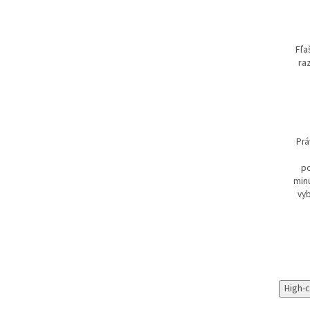
Fľa
ra
Prá
po
minú
vyb
High-