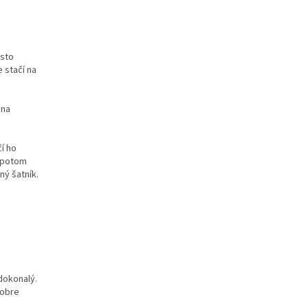
esto
 stačí na
 na
í ho
a potom
ný šatník.
dokonalý.
dobre