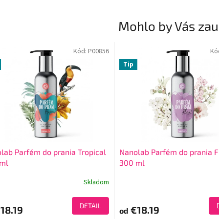
Mohlo by Vás zau
Kód:
P00856
Kó
Tip
lab Parfém do prania Tropical
Nanolab Parfém do prania F
ml
300 ml
Skladom
DETAIL
18.19
€18.19
od