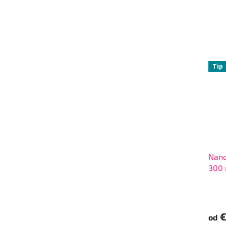
Tip
Nano
300 
€
od