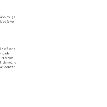
ápojov...) a
pad (sivej
ôže spôsobiť
prípade
Í: Niekoľko
aľ ich možno
sah odneste