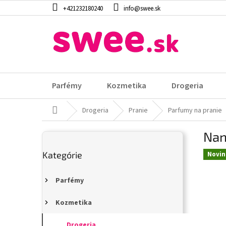
Prejsť
+421232180240
info@swee.sk
na
obsah
Parfémy
Kozmetika
Drogeria
Domov
Drogeria
Pranie
Parfumy na pranie
B
Nan
o
Preskočiť
č
Kategórie
kategórie
Novin
n
ý
p
Parfémy
a
n
Kozmetika
e
Drogeria