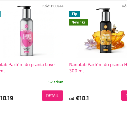
Kód:
P00844
Kó
Tip
Novinka
lab Parfém do prania Love
Nanolab Parfém do prania 
ml
300 ml
Skladom
DETAIL
18.19
€18.1
od