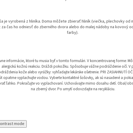
ša je vyrobená z hliníka. Doma môžete zbierať hliník (viečka, plechovky od n
z za čas ho odniesť do zberného dvora alebo do malej nádoby na kovový od
farby).
vne informácie, ktoré tu musia byť v tomto formulári. V koncentrovanej forme: M
alergickú kožnú reakciu. Dráždi pokožku. Spôsobuje vážne podráždenie očí. V 
dráždenia kože alebo vyrážky: vyhľadajte lekárske ošetrenie. PRI ZASIAHNUTÍ OČ
t opatrne vyplachujte vodou. Vyberte kontaktné šošovky, ak sú nasadené a poki
rať ľahko. Pokračujte vo vyplachovaní. Uchovávajte mimo dosahu detí. Obal/ob
na zberný dvor. Po umytí odovzdajte na recykláciu.
contrast mode