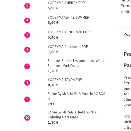
ml: ož
YODEYMA AMBRAX EDP
Preds
5,90 €
v raji
palmo
YODEYMA WHITE SUMMER
kolíšu
5,90 €
YODEYMA TENDENZE EDP
Pop
5,30 €
YODEYMA Caribbean EDP
7,60 €
Po
Summer Start set vzoriek - Lis, White
Pa
Summer, Mint Ocean
1,20 €
Pred
YODEYMA TAYDA EdP
čers
8,70 €
ener
Some By Mi AHA-BHA Miracle AC SOS
to u
Kit
vôňu
19 €
kvet
Some By Mi Real AHA-BHA-PHA
Kto 
Calming Care Mask
biel
1,70 €
citr