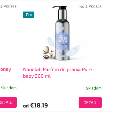
d:
P00988
Kód:
P00853
Tip
Honey
Nanolab Parfém do prania Pure
baby 300 ml
Skladom
Skladom
DETAIL
DETAIL
€18.19
od