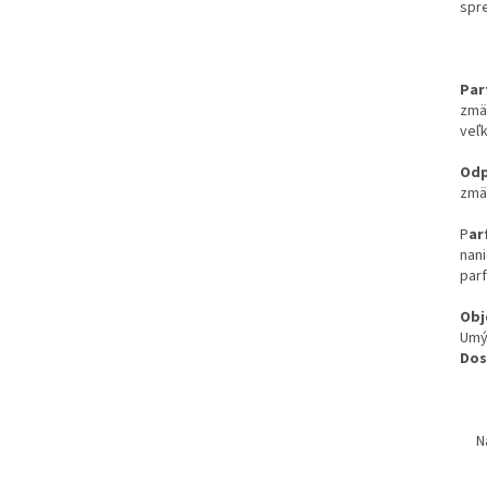
spr
Par
zmä
veľ
Odp
zmäk
P
ar
nani
parf
Obj
Umý
Dos
N