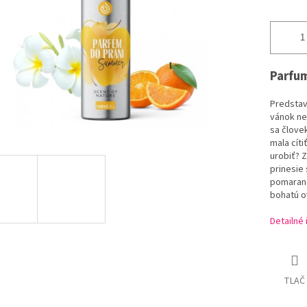
Parfum
Predstavt
vánok ne
sa človek
mala cíti
urobiť? 
prinesie 
pomaranča
bohatú o
Detailné
TLAČ