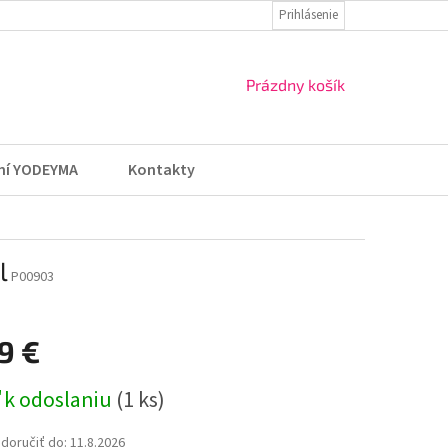
ZÁSADY OCHRANY OSOBNÝCH ÚDAJOV
Prihlásenie
VRÁTENIE TOVARU A REKLA
NÁKUPNÝ
Prázdny košík
KOŠÍK
ní YODEYMA
Kontakty
l
P00903
9 €
ová
 k odoslaniu
(1 ks)
oručiť do:
11.8.2026