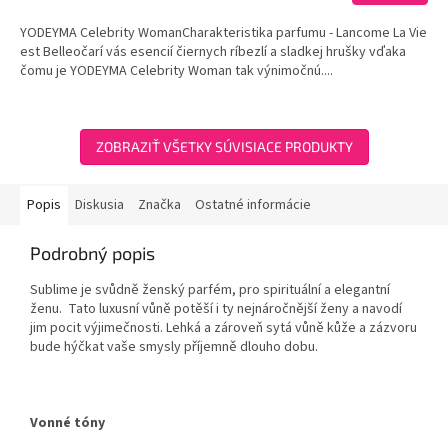
4,0
YODEYMA Celebrity WomanCharakteristika parfumu - Lancome La Vie
z
est Belleočarí vás esencií čiernych ríbezlí a sladkej hrušky vďaka
5
čomu je YODEYMA Celebrity Woman tak výnimočnú....
hviezdičiek.
ZOBRAZIŤ VŠETKY SÚVISIACE PRODUKTY
Popis
Diskusia
Značka
Ostatné informácie
Podrobný popis
Sublime je svůdně ženský parfém, pro spirituální a elegantní
ženu. Tato luxusní vůně potěší i ty nejnáročnější ženy a navodí
jim pocit výjimečnosti. Lehká a zároveň sytá vůně kůže a zázvoru
bude hýčkat vaše smysly příjemně dlouho dobu.
Vonné tóny