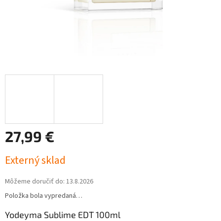
27,99 €
Jednotková
Externý sklad
cena:
Môžeme doručiť do:
13.8.2026
Položka bola vypredaná…
Yodeyma Sublime EDT 100ml