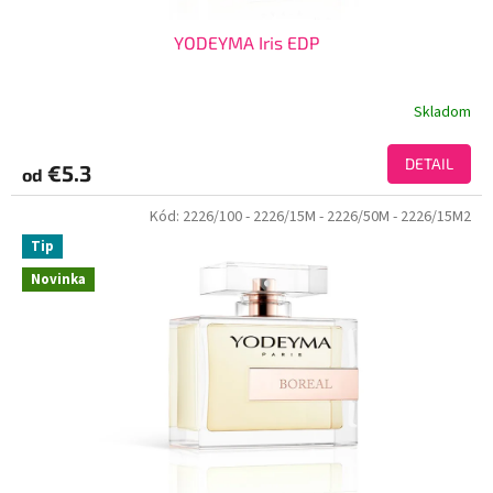
YODEYMA Iris EDP
Skladom
DETAIL
€5.3
od
Kód:
2226/100
- 2226/15M
- 2226/50M
- 2226/15M2
Tip
Novinka