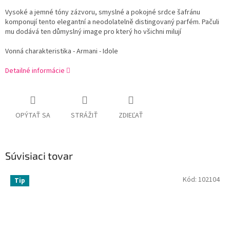
Vysoké a jemné tóny zázvoru, smyslné a pokojné srdce šafránu
komponují tento elegantní a neodolatelně distingovaný parfém. Pačuli
mu dodává ten důmyslný image pro který ho všichni milují
Vonná charakteristika - Armani - Idole
Detailné informácie
OPÝTAŤ SA
STRÁŽIŤ
ZDIEĽAŤ
Súvisiaci tovar
Kód:
102104
Tip