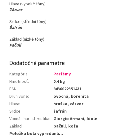
Hlava (vysoké tóny)
Zázvor
Srdce (střední tóny)
Šafrán
Základ (nízké tóny)
Pačuli
Dodatočné parametre
Kategória
:
Parfémy
Hmotnosť
:
0.4 kg
EAN
:
8436022351431
Druh vône
:
ovocná, korenitá
Hlava
:
hruška, zázvor
Srdce
:
šafrán
Vonná charakteristika
:
Giorgio Armani, Idole
Základ
:
pačuli, koža
Položka bola vypredaná…