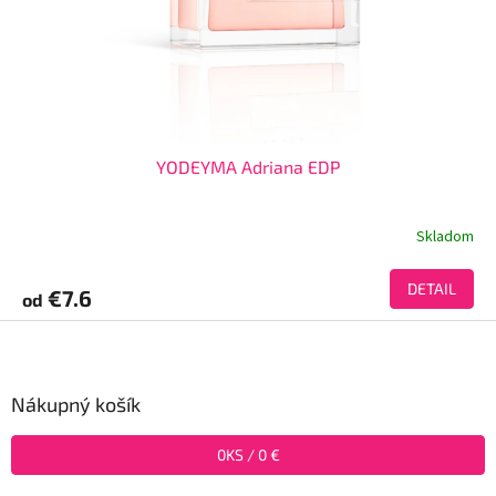
YODEYMA Adriana EDP
Skladom
DETAIL
€7.6
od
Z
á
p
ä
Nákupný košík
t
i
0
KS /
0 €
e