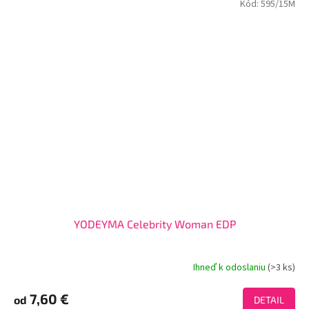
Kód:
595/15M
YODEYMA Celebrity Woman EDP
Ihneď k odoslaniu
(>3 ks)
Priemerné
hodnotenie
produktu
7,60 €
od
DETAIL
je