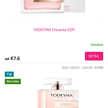
YODEYMA Cheante EDP
Skladom
DETAIL
€7.6
od
Kód:
102103
- 102104
- 9/50M
Tip
Novinka