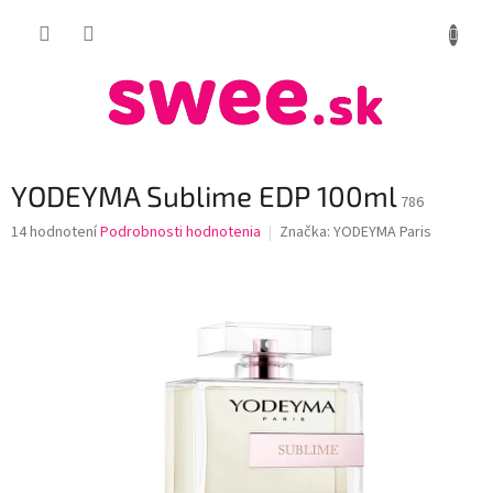
Prejsť
NÁKUP
na
obsah
KOŠÍK
YODEYMA Sublime EDP 100ml
786
Priemerné
14 hodnotení
Podrobnosti hodnotenia
Značka:
YODEYMA Paris
hodnotenie
produktu
je
3,9
z
5
hviezdičiek.