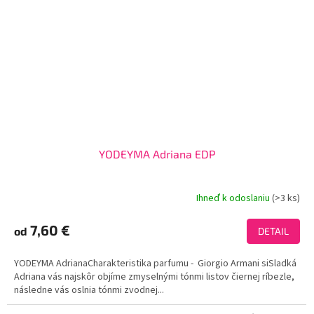
YODEYMA Adriana EDP
Ihneď k odoslaniu
(>3 ks)
Priemerné
hodnotenie
produktu
7,60 €
od
DETAIL
je
3,8
YODEYMA AdrianaCharakteristika parfumu - Giorgio Armani siSladká
z
Adriana vás najskôr objíme zmyselnými tónmi listov čiernej ríbezle,
5
následne vás oslnia tónmi zvodnej...
hviezdičiek.