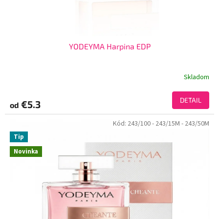
YODEYMA Harpina EDP
Skladom
DETAIL
€5.3
od
Kód:
243/100
- 243/15M
- 243/50M
Tip
Novinka