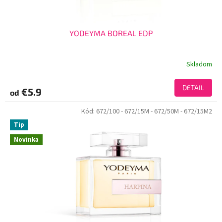
YODEYMA BOREAL EDP
Skladom
DETAIL
€5.9
od
Kód:
672/100
- 672/15M
- 672/50M
- 672/15M2
Tip
Novinka