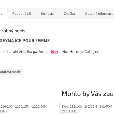
ej ríbezle, následne vás
najlepšie samotnú podstatu
kombináciou
 tónmi zvodnej...
tejto vône. Sviežimi tóny
aromatické 
citrusového...
vystúpi vp
is
Podobné (2)
Diskusia
Značka
Ostatné informáci
drobný popis
DEYMA ICE POUR FEMME
ná charakteristika parfému -
Dior
- Dior Homme Cologne
contrast mode
Mohlo by Vás zau
2226/100
- 2226/15M
- 2226/50M
-
Kód:
282/100
- 282/15M
- 282/50M
/15M2
282/15M2
Tip