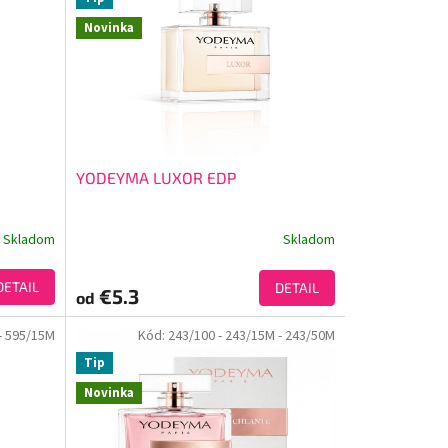
Novinka
YODEYMA LUXOR EDP
Skladom
Skladom
DETAIL
DETAIL
€5.3
od
- 595/15M
Kód:
243/100
- 243/15M
- 243/50M
Tip
Novinka