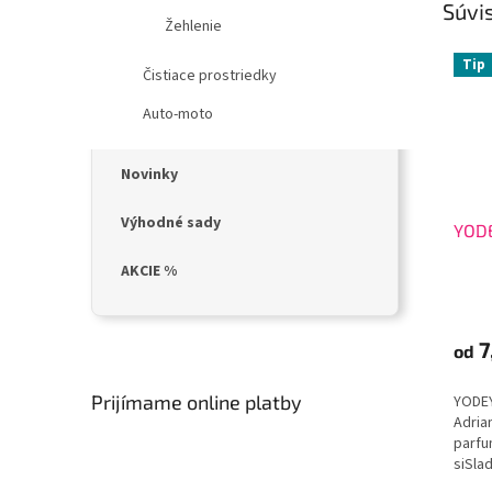
Súvis
Žehlenie
Tip
Čistiace prostriedky
Auto-moto
Novinky
Výhodné sady
YODE
AKCIE %
Priem
hodno
produ
7
od
je
3,8
Prijímame online platby
YODE
z
Adria
5
parfu
hviezd
siSla
objím