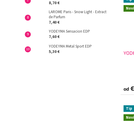
8,70 €
Nov
LAROME Paris - Snow Light - Extract
de Parfum
7,40 €
YODEYMA Sensacion EDP
7,60 €
YODEYMA Metal Sport EDP
5,30 €
YOD
€
od
Tip
Nov