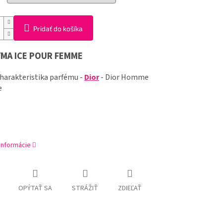
Pridať do košíka
MA ICE POUR FEMME
harakteristika parfému -
Dior
- Dior Homme
e
 informácie
OPÝTAŤ SA
STRÁŽIŤ
ZDIEĽAŤ