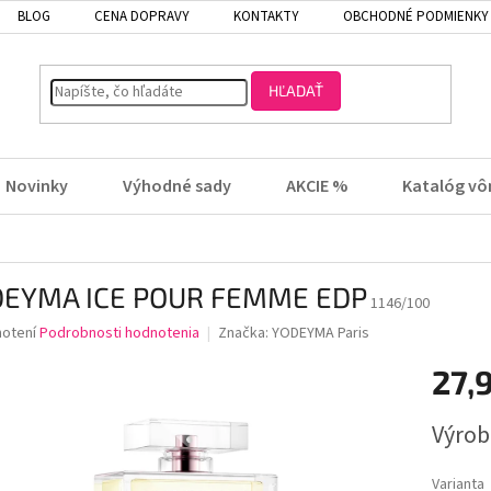
BLOG
CENA DOPRAVY
KONTAKTY
OBCHODNÉ PODMIENKY
HĽADAŤ
Novinky
Výhodné sady
AKCIE %
Katalóg vô
EYMA ICE POUR FEMME EDP
1146/100
rné
notení
Podrobnosti hodnotenia
Značka:
YODEYMA Paris
enie
27,
tu
Jednotk
Výrob
cena:
čiek.
Varianta