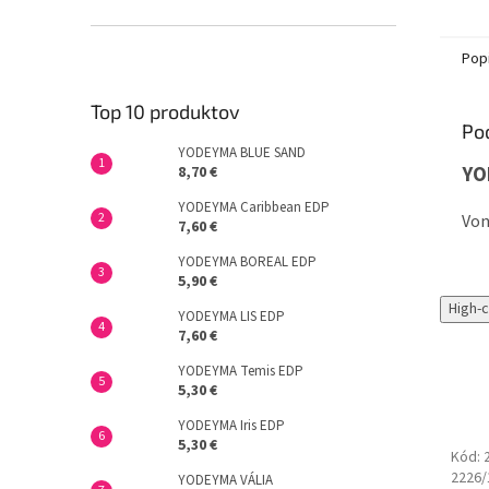
čiern
oslnia
Pop
Top 10 produktov
Po
YODEYMA BLUE SAND
YO
8,70 €
YODEYMA Caribbean EDP
Von
7,60 €
YODEYMA BOREAL EDP
5,90 €
High-
YODEYMA LIS EDP
7,60 €
YODEYMA Temis EDP
5,30 €
YODEYMA Iris EDP
5,30 €
Kód:
2226
YODEYMA VÁLIA
Tip