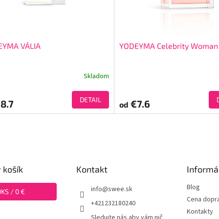
EYMA VÁLIA
YODEYMA Celebrity Woman
Skladom
DETAIL
8.7
€7.6
od
 košík
Kontakt
Informá
Blog
info
@
swee.sk
0
KS /
0 €
Cena dopr
+421232180240
Kontakty
Sledujte nás aby vám nič