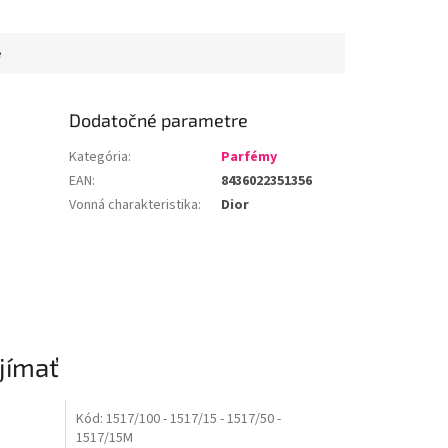
 liči, pivónie a
YODEYMA Celebrity Woman tak
frézie. Po chvíli
výnimočnú....
red zmyselné...
e
Dodatočné parametre
Kategória
:
Parfémy
EAN
:
8436022351356
Vonná charakteristika
:
Dior
jímať
-
Kód:
1517/100
- 1517/15
- 1517/50
-
1517/15M
Tip