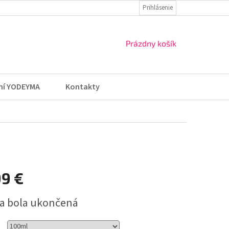
ZÁSADY OCHRANY OSOBNÝCH ÚDAJOV
Prihlásenie
VRÁTENIE TOVARU A REKLA
NÁKUPNÝ
Prázdny košík
KOŠÍK
ní YODEYMA
Kontakty
99 €
ová
a bola ukončená