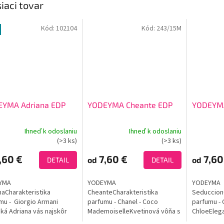
iaci tovar
Kód:
102104
Kód:
243/15M
YMA Adriana EDP
YODEYMA Cheante EDP
YODEYMA
Ihneď k odoslaniu
Ihneď k odoslaniu
erné
Priemerné
Priemerné
(>3 ks)
(>3 ks)
tenie
hodnotenie
hodnoteni
ktu
produktu
produktu
,60 €
7,60 €
7,60
od
od
DETAIL
DETAIL
je
je
3,9
3,9
YMA
YODEYMA
YODEYMA
z
z
naCharakteristika
CheanteCharakteristika
Seduccion
5
5
mu - Giorgio Armani
parfumu - Chanel - Coco
parfumu - 
ičiek.
hviezdičiek.
hviezdičie
dká Adriana vás najskôr
MademoiselleKvetinová vôňa s
ChloeElega
e zmyselnými tónmi listov
podtónmi vanilky vystihuje
hravá vôňa