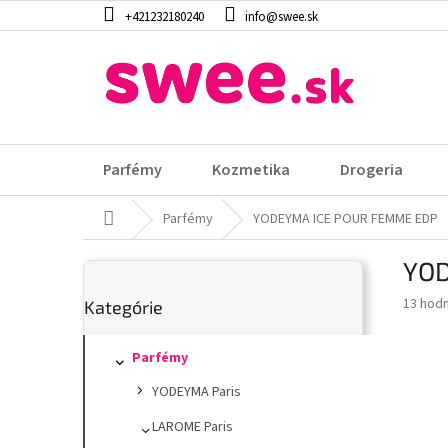
Prejsť
+421232180240
info@swee.sk
na
obsah
Parfémy
Kozmetika
Drogeria
Domov
Parfémy
YODEYMA ICE POUR FEMME EDP
B
YOD
o
Preskočiť
č
Prieme
13 hod
Kategórie
kategórie
n
hodnot
ý
produk
p
Parfémy
je
3,9
a
YODEYMA Paris
z
n
5
e
LAROME Paris
hviezdi