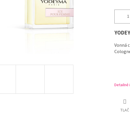
YODEY
Vonná c
Cologn
Detailné
TLAČ