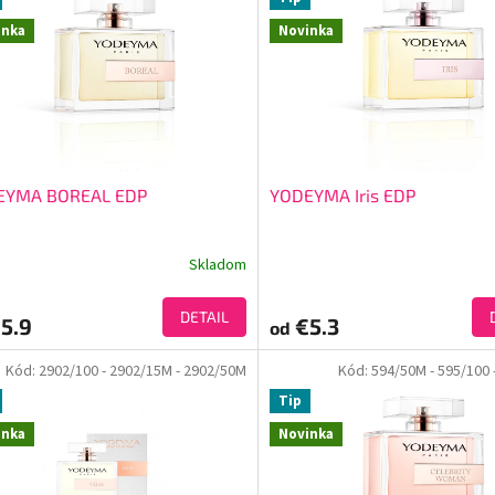
inka
Novinka
EYMA BOREAL EDP
YODEYMA Iris EDP
Skladom
DETAIL
5.9
€5.3
od
Kód:
2902/100
- 2902/15M
- 2902/50M
Kód:
594/50M
- 595/100
Tip
inka
Novinka