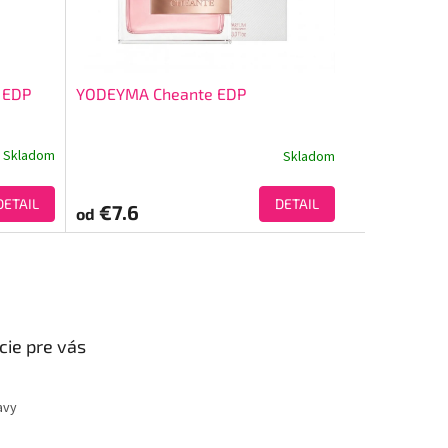
 EDP
YODEYMA Cheante EDP
Skladom
Skladom
DETAIL
DETAIL
€7.6
od
cie pre vás
avy