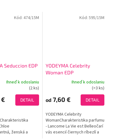
Kód:
474/15M
Kód:
595/15M
 Seduccion EDP
YODEYMA Celebrity
Woman EDP
Ihneď k odoslaniu
Ihneď k odoslaniu
Priemerné
(2 ks)
(>3 ks)
e
hodnotenie
produktu
 €
7,60 €
od
DETAIL
DETAIL
je
4,0
YODEYMA Celebrity
z
Charakteristika
WomanCharakteristika parfumu
5
Chloe
- Lancome La Vie est Belleočarí
k.
hviezdičiek.
ntná, ženská a
vás esencií čiernych ríbezlí a
 je tvorená
sladkej hrušky vďaka čomu je