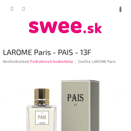
Prejsť
NÁKUP
na
obsah
KOŠÍK
LAROME Paris - PAIS - 13F
Priemerné
Neohodnotené
Podrobnosti hodnotenia
Značka:
LAROME Paris
hodnotenie
produktu
je
0,0
z
5
hviezdičiek.