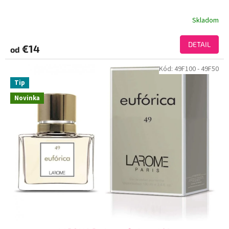
Skladom
DETAIL
€14
od
Kód:
49F100
- 49F50
Tip
Novinka