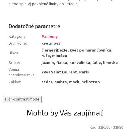
alebo splní aj povolené limity do lietadla.
Dodatočné parametre
Kategória
:
Parfémy
Druh vône
:
kvetinová
čierne ríbezle, kvet pomarančovníka,
Hlava
:
ruža, mimóza
Srdce
:
jazmín, fialka, konvalinka, ľalia, limetka
Vonná
Yves Saint Laurent, Paris
charakteristika
:
Základ
:
céder, ambra, mach, heliotrop
High-contrast mode
Mohlo by Vás zaujímať
Kód:
33F100
- 33F50