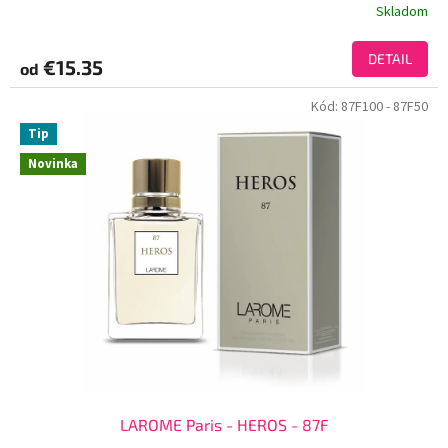
Skladom
DETAIL
€15.35
od
Kód:
87F100
- 87F50
Tip
Novinka
LAROME Paris - HEROS - 87F