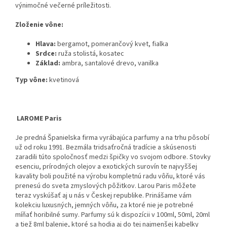
výnimočné večerné príležitosti.
Zloženie vône:
Hlava:
bergamot,
pomerančový kvet,
fialka
Srdce:
ruža stolistá,
kosatec
Základ:
ambra,
santalové drevo,
vanilka
Typ vône:
kvetinová
LAROME Paris
Je predná Španielska firma vyrábajúca parfumy a na trhu pôsobí
už od roku 1991. Bezmála tridsaťročná tradície a skúsenosti
zaradili túto spoločnosť medzi špičky vo svojom odbore. Stovky
esenciu, prírodných olejov a exotických surovín te najvyššej
kavality boli použité na výrobu kompletnú radu vôňu, ktoré vás
prenesú do sveta zmyslových pôžitkov. Larou Paris môžete
teraz vyskúšať aj u nás v Českej republike. Prinášame vám
kolekciu luxusných, jemných vôňu, za ktoré nie je potrebné
míňať horibilné sumy. Parfumy sú k dispozícii v 100ml, 50ml, 20ml
a tiež 8ml balenie, ktoré sa hodia aj do tej najmenšej kabelky