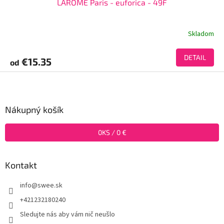
LAROME Paris - euforica - 49F
Skladom
DETAIL
€15.35
od
Z
á
p
ä
Nákupný košík
t
i
0
KS /
0 €
e
Kontakt
info
@
swee.sk
+421232180240
Sledujte nás aby vám nič neušlo