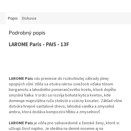
Popis
Diskusia
Podrobný popis
LAROME Paris - PAIS - 13F
LAROME Pais
vás prenesie do rozkvitnutej záhrady plnej
opojných vôní.
Vôňa sa otvára iskrou sviežosti vďaka tónom
bergamotu a lahodného pomerančového kvetu,
ktoré dopĺňa
smyslná fialka.
V srdci sa rozvíja bohatá kytica kvetov,
kde
dominuje majestátna ruža stolistá a vzácny kosatec.
Základ vône
dotvára hrejivé santalové drevo,
lahodná vanilka a zmyselná
ambra,
ktorá dodáva kompozícii hĺbku a zmyselnosť.
LAROME Pais
je vôňa pre sebavedomé a ženské ženy,
ktoré si
užívajú život naplno.
Je ideálna na denné nosenie aj na