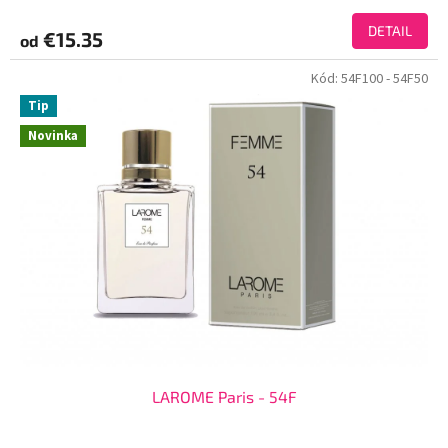
DETAIL
€15.35
od
Kód:
54F100
- 54F50
Tip
Novinka
LAROME Paris - 54F