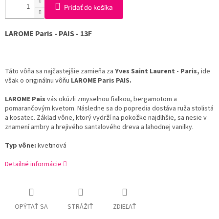
Pridať do košíka
LAROME Paris - PAIS - 13F
Táto vôňa sa najčastejšie zamieňa za
Yves Saint Laurent - Paris
,
ide
však o originálnu vôňu
LAROME Paris PAIS.
LAROME Pais
vás okúzli zmyselnou fialkou,
bergamotom a
pomarančovým kvetom.
Následne sa do popredia dostáva ruža stolistá
a kosatec.
Základ vône,
ktorý vydrží na pokožke najdlhšie,
sa nesie v
znamení ambry a hrejivého santalového dreva a lahodnej vanilky.
Typ vône:
kvetinová
Detailné informácie
OPÝTAŤ SA
STRÁŽIŤ
ZDIEĽAŤ