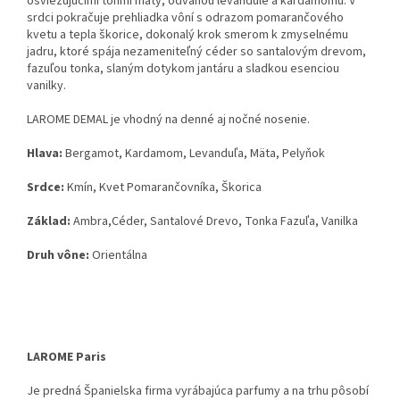
osviežujúcimi tónmi mäty,
odvahou levandule a kardamomu.
V
srdci pokračuje prehliadka vôní s odrazom pomarančového
kvetu a tepla škorice,
dokonalý krok smerom k zmyselnému
jadru,
ktoré spája nezameniteľný céder so santalovým drevom,
fazuľou tonka,
slaným dotykom jantáru a sladkou esenciou
vanilky.
LAROME DEMAL je vhodný na denné aj nočné nosenie.
Hlava:
Bergamot,
Kardamom,
Levanduľa,
Mäta,
Pelyňok
Srdce:
Kmín,
Kvet Pomarančovníka,
Škorica
Základ:
Ambra,
Céder,
Santalové Drevo,
Tonka Fazuľa,
Vanilka
Druh vône:
Orientálna
LAROME Paris
Je predná Španielska firma vyrábajúca parfumy a na trhu pôsobí