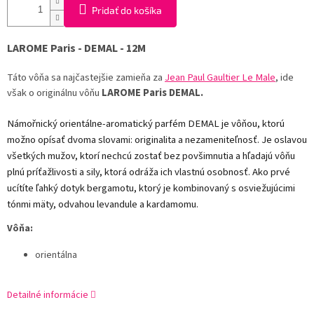
Pridať do košíka
LAROME Paris - DEMAL - 12M
Táto vôňa sa najčastejšie zamieňa za
Jean Paul Gaultier
Le Male
,
ide
však o originálnu vôňu
LAROME Paris DEMAL.
Námořnický orientálne-aromatický parfém DEMAL je vôňou, ktorú
možno opísať dvoma slovami: originalita a nezameniteľnosť. Je oslavou
všetkých mužov, ktorí nechcú zostať bez povšimnutia a hľadajú vôňu
plnú príťažlivosti a sily, ktorá odráža ich vlastnú osobnosť. Ako prvé
ucítíte ľahký dotyk bergamotu, ktorý je kombinovaný s osviežujúcimi
tónmi mäty, odvahou levandule a kardamomu.
Vôňa:
orientálna
Detailné informácie