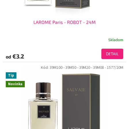
LAROME Paris - ROBOT - 24M
Skladom
DETAIL
€3.2
od
Kód:
39M100
- 39M50
- 39M20
- 39M08
- 1577/20M
Tip
Novinka