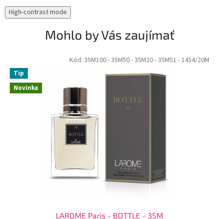
High-contrast mode
Mohlo by Vás zaujímať
Kód:
35M100
- 35M50
- 35M20
- 35M51
- 1454/20M
Tip
Novinka
LAROME Paris - BOTTLE - 35M