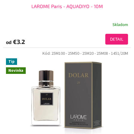
LAROME Paris - AQUADIYO - 10M
Skladom
DETAIL
€3.2
od
Kód:
25M100
- 25M50
- 25M20
- 25M08
- 1451/20M
Tip
Novinka