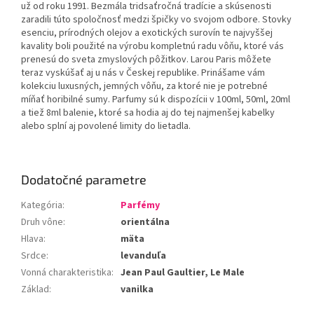
už od roku 1991. Bezmála tridsaťročná tradície a skúsenosti
zaradili túto spoločnosť medzi špičky vo svojom odbore. Stovky
esenciu, prírodných olejov a exotických surovín te najvyššej
kavality boli použité na výrobu kompletnú radu vôňu, ktoré vás
prenesú do sveta zmyslových pôžitkov. Larou Paris môžete
teraz vyskúšať aj u nás v Českej republike. Prinášame vám
kolekciu luxusných, jemných vôňu, za ktoré nie je potrebné
míňať horibilné sumy. Parfumy sú k dispozícii v 100ml, 50ml, 20ml
a tiež 8ml balenie, ktoré sa hodia aj do tej najmenšej kabelky
alebo splní aj povolené limity do lietadla.
Dodatočné parametre
Kategória
:
Parfémy
Druh vône
:
orientálna
Hlava
:
mäta
Srdce
:
levanduľa
Vonná charakteristika
:
Jean Paul Gaultier, Le Male
Základ
:
vanilka