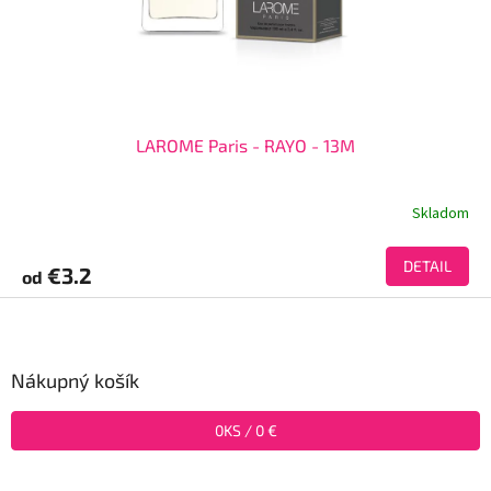
LAROME Paris - RAYO - 13M
Skladom
DETAIL
€3.2
od
Z
á
p
ä
Nákupný košík
t
i
0
KS /
0 €
e