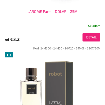
LAROME Paris - DOLAR - 25M
Skladom
DETAIL
€3.2
od
Kód:
24M100
- 24M50
- 24M20
- 24M08
- 1807/20M
Tip