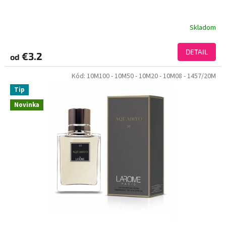
Skladom
DETAIL
€3.2
od
Kód:
10M100
- 10M50
- 10M20
- 10M08
- 1457/20M
Tip
Novinka