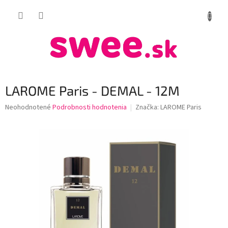
Prejsť
NÁKUP
na
obsah
KOŠÍK
LAROME Paris - DEMAL - 12M
Priemerné
Neohodnotené
Podrobnosti hodnotenia
Značka:
LAROME Paris
hodnotenie
produktu
je
0,0
z
5
hviezdičiek.