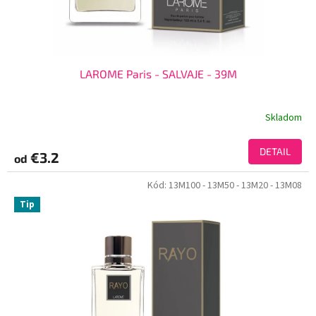
LAROME Paris - SALVAJE - 39M
Skladom
DETAIL
€3.2
od
Kód:
13M100
- 13M50
- 13M20
- 13M08
Tip