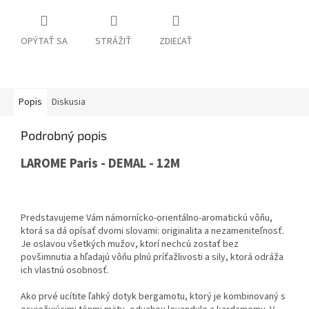
OPÝTAŤ SA
STRÁŽIŤ
ZDIEĽAŤ
Popis
Diskusia
Podrobný popis
LAROME Paris - DEMAL - 12M
Predstavujeme Vám námornícko-orientálno-aromatickú vôňu,
ktorá sa dá opísať dvomi slovami:
originalita a nezameniteľnosť.
Je oslavou všetkých mužov,
ktorí nechcú zostať bez
povšimnutia a hľadajú vôňu plnú príťažlivosti a sily,
ktorá odráža
ich vlastnú osobnosť.
Ako prvé ucítite ľahký dotyk bergamotu,
ktorý je kombinovaný s