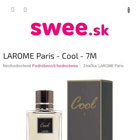
Prejsť
NÁKUP
na
obsah
KOŠÍK
LAROME Paris - Cool - 7M
Priemerné
Neohodnotené
Podrobnosti hodnotenia
Značka:
LAROME Paris
hodnotenie
produktu
je
0,0
z
5
hviezdičiek.