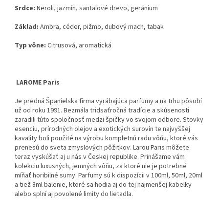
Srdce:
Neroli, jazmín, santalové drevo, geránium
Základ:
Ambra, céder, pižmo, dubový mach, tabak
Typ vône:
Citrusová, aromatická
LAROME Paris
Je predná Španielska firma vyrábajúca parfumy a na trhu pôsobí
už od roku 1991. Bezmála tridsaťročná tradície a skúsenosti
zaradili túto spoločnosť medzi špičky vo svojom odbore. Stovky
esenciu, prírodných olejov a exotických surovín te najvyššej
kavality boli použité na výrobu kompletnú radu vôňu, ktoré vás
prenesú do sveta zmyslových pôžitkov. Larou Paris môžete
teraz vyskúšať aj u nás v Českej republike. Prinášame vám
kolekciu luxusných, jemných vôňu, za ktoré nie je potrebné
míňať horibilné sumy. Parfumy sú k dispozícii v 100ml, 50ml, 20ml
a tiež 8ml balenie, ktoré sa hodia aj do tej najmenšej kabelky
alebo splní aj povolené limity do lietadla.