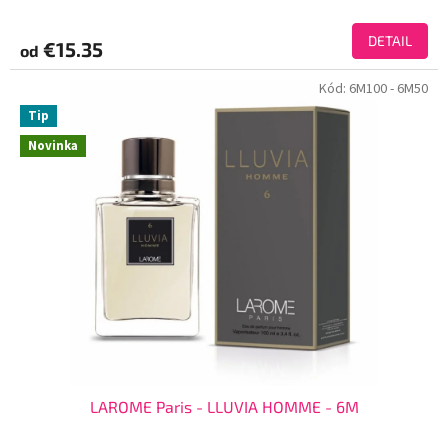
DETAIL
€15.35
od
Kód:
6M100
- 6M50
Tip
Novinka
LAROME Paris - LLUVIA HOMME - 6M