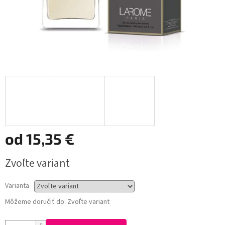
od
15,35 €
Jednotková
Zvoľte variant
cena:
Varianta
Môžeme doručiť do:
Zvoľte variant