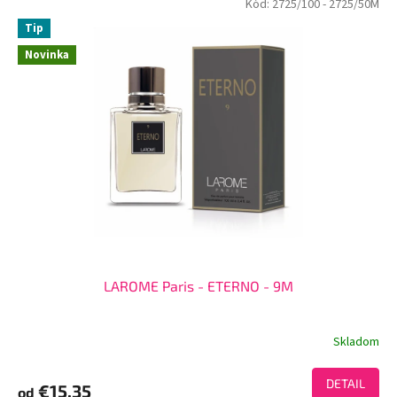
Kód:
2725/100
- 2725/50M
Tip
Novinka
LAROME Paris - ETERNO - 9M
Skladom
DETAIL
€15.35
od