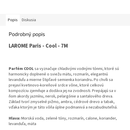
Popis
Diskusia
Podrobný popis
LAROME Paris - Cool - 7M
Parfém COOL
sa vyznačuje chladivými vodnými tónmi, ktor
é sú
harmonicky doplnené o sviežu mätu, rozmarín, elegantnú
levanduľu a mierne štipľavé semienka koriandru
.
Po chvíli sa
prejaví kvetinovo-koreňov
é
srdce vône, ktoré celkovú
kompozíciu zjem
ňuje a dodáva jej na zvodnosti. Prepájajú sa v
ňom akordy jazmínu, neroli, pelargónie a santalového dreva.
Základ tvorí zmyselné pižmo, ambra, cédrové drevo a tabak,
vďaka ktorým je táto vôňa úplne podmanivá a nezabudnuteľná.
Hlava:
Morská voda, zelené tóny, rozmarín, calone, koriander,
levanduľa, mäta