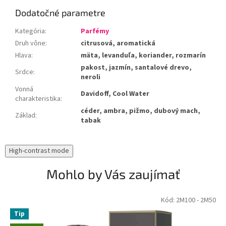
Dodatočné parametre
Kategória
:
Parfémy
Druh vône
:
citrusová, aromatická
Hlava
:
mäta, levanduľa, koriander, rozmarín
pakost, jazmín, santalové drevo,
Srdce
:
neroli
Vonná
Davidoff, Cool Water
charakteristika
:
céder, ambra, pižmo, dubový mach,
Základ
:
tabak
High-contrast mode
Mohlo by Vás zaujímať
Kód:
2M100
- 2M50
Tip