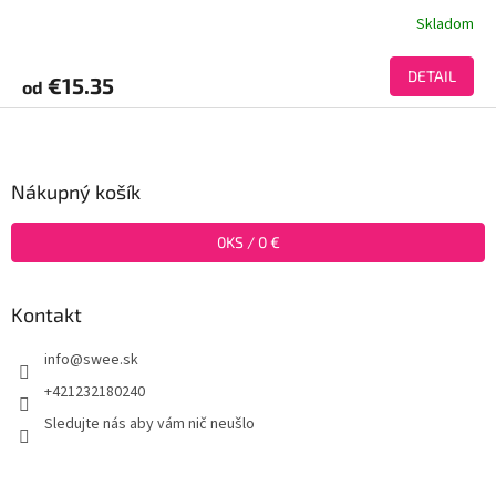
Skladom
DETAIL
€15.35
od
Z
á
p
ä
Nákupný košík
t
i
0
KS /
0 €
e
Kontakt
info
@
swee.sk
+421232180240
Sledujte nás aby vám nič neušlo