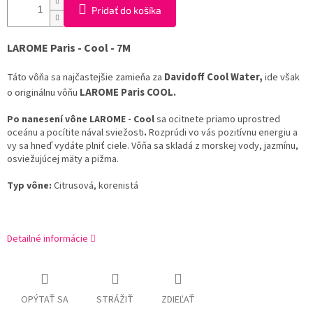
Pridať do košíka
LAROME Paris - Cool - 7M
Táto vôňa sa najčastejšie zamieňa za
Davidoff Cool Water
,
ide však
o originálnu vôňu
LAROME Paris COOL
.
Po nanesení vône LAROME - Cool
sa ocitnete priamo uprostred
oceánu a pocítite nával sviežosti
.
Rozprúdi vo vás pozitívnu energiu a
vy sa hneď vydáte plniť ciele.
Vôňa sa skladá z morskej vody,
jazmínu,
osviežujúcej mäty a pižma.
Typ vône:
Citrusová,
korenistá
Detailné informácie
OPÝTAŤ SA
STRÁŽIŤ
ZDIEĽAŤ