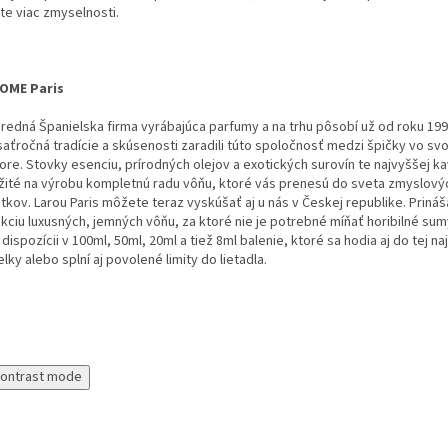
te
viac
zmyselnosti
.
OME Paris
redná Španielska firma vyrábajúca parfumy a na trhu pôsobí už od roku 19
saťročná tradície a skúsenosti zaradili túto spoločnosť medzi špičky vo sv
re. Stovky esenciu, prírodných olejov a exotických surovín te najvyššej kav
žité na výrobu kompletnú radu vôňu, ktoré vás prenesú do sveta zmyslový
tkov. Larou Paris môžete teraz vyskúšať aj u nás v Českej republike. Prin
kciu luxusných, jemných vôňu, za ktoré nie je potrebné míňať horibilné su
 dispozícii v 100ml, 50ml, 20ml a tiež 8ml balenie, ktoré sa hodia aj do tej n
lky alebo splní aj povolené limity do lietadla.
contrast mode