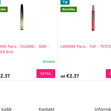
Tip
inka
Novinka
ME Paris - DUOMO - 36M -
LAROME Paris - 54F - TEST
TER 8ml
Skladom
DETAIL
2.37
€2.37
od
 košík
Kontakt
Informá