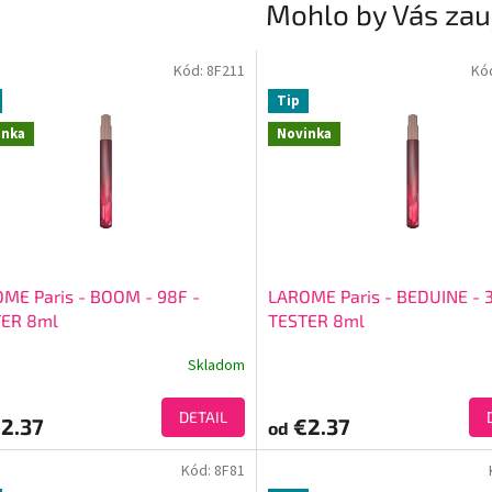
Mohlo by Vás zau
Kód:
8F211
Kó
Tip
inka
Novinka
ME Paris - BOOM - 98F -
LAROME Paris - BEDUINE - 3
TER 8ml
TESTER 8ml
Skladom
DETAIL
2.37
€2.37
od
Kód:
8F81