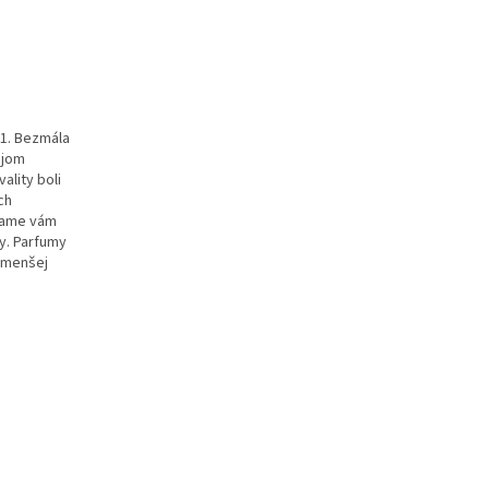
91. Bezmála
ojom
ality boli
ch
ášame vám
my. Parfumy
ajmenšej