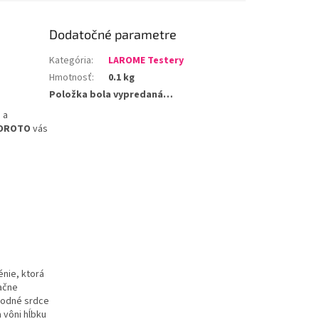
Dodatočné parametre
Kategória
:
LAROME Testery
Hmotnosť
:
0.1 kg
Položka bola vypredaná…
é
a
OROTO
vás
énie
,
ktorá
ačne
hodné
srdce
a
vôni
hĺbku