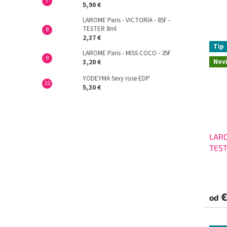
5,90 €
LAROME Paris - VICTORIA - 85F -
TESTER 8ml
2,37 €
Tip
LAROME Paris - MISS COCO - 35F
Nov
3,20 €
YODEYMA Sexy rose EDP
5,30 €
LARO
TES
€
od