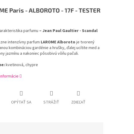
E Paris - ALBOROTO - 17F - TESTER
arakteristika
parfumu
– Jean Paul Gaultier - Scandal
ózne
intenzívny
parfum
LAROME
Alboroto
je tvorený
anou
kombináciou
gardénie
a
hrušky
,
ďalej
ucítite
med
a
óny
jazmínu
a
nakoniec
pôsobivú
vôňu
pačuli
.
ne
:
kvetinová
,
chypre
 informácie
OPÝTAŤ SA
STRÁŽIŤ
ZDIEĽAŤ