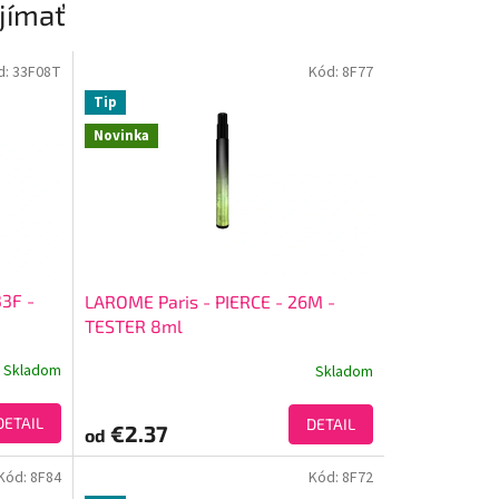
jímať
d:
33F08T
Kód:
8F77
Tip
Novinka
3F -
LAROME Paris - PIERCE - 26M -
TESTER 8ml
Skladom
Skladom
DETAIL
DETAIL
€2.37
od
Kód:
8F84
Kód:
8F72