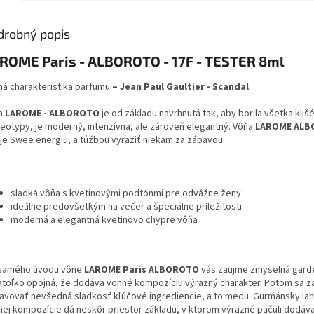
drobný popis
ROME Paris - ALBOROTO - 17F - TESTER 8ml
ná c
harakteristika
parfumu
– Jean Paul Gaultier - Scandal
a
LAROME
-
ALBOROTO
je od
základu
navrhnutá tak, aby
borila
všetka
kliš
reotypy
,
je moderný
,
intenzívna
,
ale zároveň
elegantný
.
Vôňa
LAROME
ALB
je
Swee
energiu
,
a
túžbou
vyraziť
niekam
za
zábavou
.
sladká
vôňa
s
kvetinovými
podtónmi
pre
odvážne ženy
ideálne predovšetkým
na
večer
a špeciálne
príležitosti
moderná
a
elegantná
kvetinovo
chypre
vôňa
samého
úvodu
vône
LAROME
Paris
ALBOROTO
vás
zaujme
zmyselná
gard
atoľko
opojná
,
že dodáva
vonné
kompozíciu
výrazný
charakter
.
Potom sa
z
javovať
nevšedná
sladkosť
kľúčové ingrediencie
,
a
to
medu
.
Gurmánsky
la
nej
kompozície
dá
neskôr
priestor
základu
,
v ktorom
výrazné
pačuli
dodáv