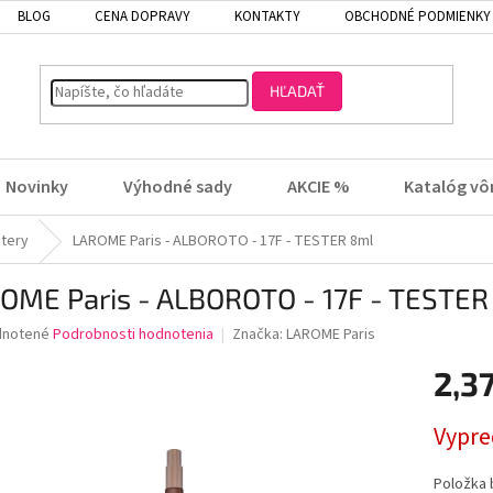
BLOG
CENA DOPRAVY
KONTAKTY
OBCHODNÉ PODMIENKY
HĽADAŤ
Novinky
Výhodné sady
AKCIE %
Katalóg vô
tery
LAROME Paris - ALBOROTO - 17F - TESTER 8ml
OME Paris - ALBOROTO - 17F - TESTER
rné
notené
Podrobnosti hodnotenia
Značka:
LAROME Paris
enie
2,3
tu
Jednotk
Vypr
cena:
čiek.
Položka