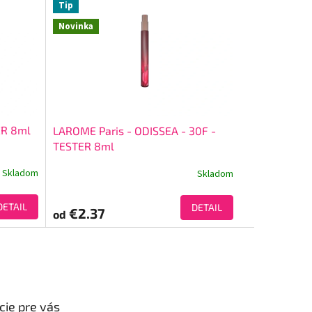
Tip
Novinka
ER 8ml
LAROME Paris - ODISSEA - 30F -
TESTER 8ml
Skladom
Skladom
DETAIL
DETAIL
€2.37
od
cie pre vás