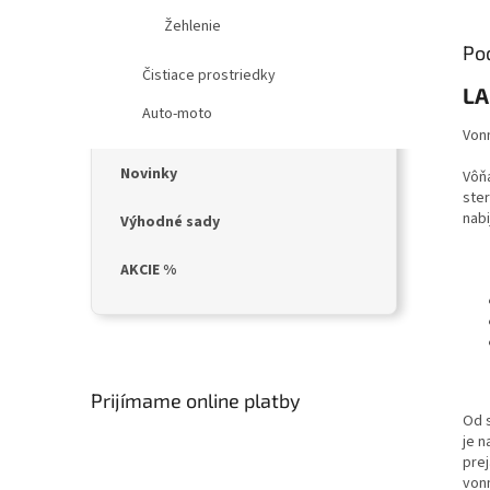
Žehlenie
Po
Čistiace prostriedky
LA
Auto-moto
Von
Novinky
Vôň
ste
nabi
Výhodné sady
AKCIE %
Prijímame online platby
Od
je n
pre
von