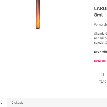
LAROM
8ml
Vonná c
h
Škandal
neošúch
svieže
t
Druh
vô
Detailné
TLAČ
is
Diskusia