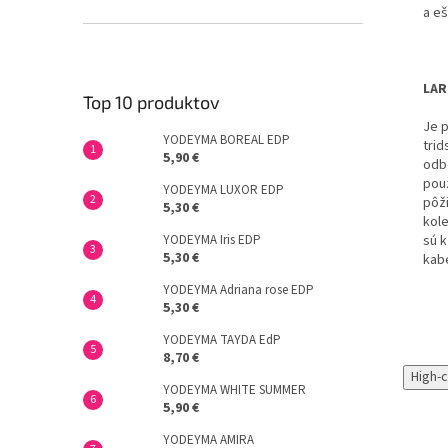
a
eš
LAR
Top 10 produktov
Je p
YODEYMA BOREAL EDP
trid
5,90 €
odbo
pou
YODEYMA LUXOR EDP
pôži
5,30 €
kole
sú k
YODEYMA Iris EDP
5,30 €
kabe
YODEYMA Adriana rose EDP
5,30 €
YODEYMA TAYDA EdP
8,70 €
High-
YODEYMA WHITE SUMMER
5,90 €
YODEYMA AMIRA