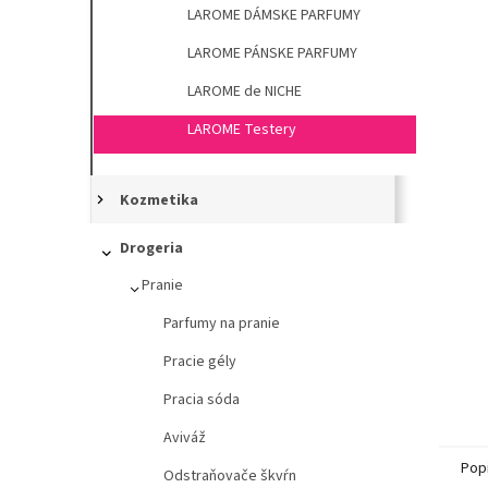
l
LAROME DÁMSKE PARFUMY
LAROME PÁNSKE PARFUMY
LAROME de NICHE
LAROME Testery
Kozmetika
Drogeria
Pranie
Parfumy na pranie
Pracie gély
Pracia sóda
Aviváž
Pop
Odstraňovače škvŕn