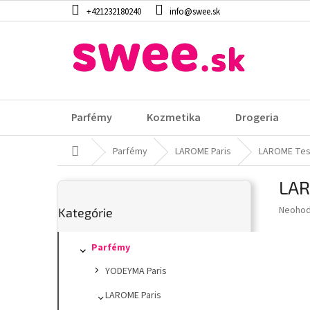
Prejsť
+421232180240
info@swee.sk
na
obsah
Parfémy
Kozmetika
Drogeria
Domov
Parfémy
LAROME Paris
LAROME Tes
B
LAR
o
Preskočiť
č
Prieme
Neohod
Kategórie
kategórie
n
hodnot
ý
produk
p
Parfémy
je
0,0
a
YODEYMA Paris
z
n
5
e
LAROME Paris
hviezdi