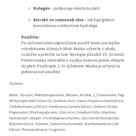
Kolagén
– podporuje elasticitu pleti
Extrakt zo semienok chia
– udržuje gélovú
konzistenciu a intenzívne hydratuje
Použitie:
Po vyčistení pleti odporúčame použiť toner pre lepšie
vstrebávanie účinných látok. Masku vyberte z obalu,
rozložte a priložte na tvár. Nechajte pôsobiť 15–20 minút.
Potom masku odstráňte a zvyšky esencie jemne vklepte
do pleti. Používajte 2–3× týždenne. Maska je určená na
jednorazové použitie.
Zloženie
Water, Glycerin, Methylpropanediol, Betaine, Alcohol, 1,2-hexanediol, Peg-
40 Hydrogenated Castor Oil, Xanthan Gum, Salvia Hispanica Seed Extract,
Centella Asiatica Extract, Houttuynia Cordata Extract, Sodium Citrate,
Propanediol, Ethylhexyglycerin, Citric Acid, Disodium Edta, Allantion,
Hydrolyzed Collagen, Fructooligosaccharides, Saccharide Hydrolysate,
Butylene Glycol, Pullulan, Sodium Hyaluronate, Aloe Barbadensis Leaf
Extract, Phenoxyethanol, Fragrance.