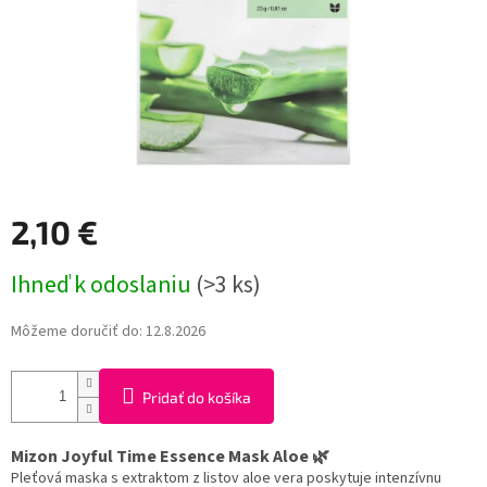
2,10 €
Jednotková
Ihneď k odoslaniu
(>3 ks)
cena:
Môžeme doručiť do:
12.8.2026
Pridať do košíka
Mizon Joyful Time Essence Mask Aloe 🌿
Pleťová maska s extraktom z listov aloe vera poskytuje intenzívnu