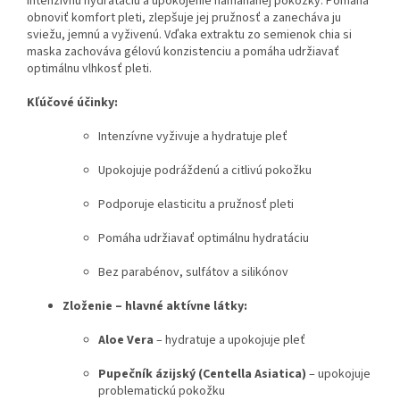
intenzívnu hydratáciu a upokojenie namáhanej pokožky. Pomáha
obnoviť komfort pleti, zlepšuje jej pružnosť a zanecháva ju
sviežu, jemnú a vyživenú. Vďaka extraktu zo semienok chia si
maska zachováva gélovú konzistenciu a pomáha udržiavať
optimálnu vlhkosť pleti.
Kľúčové účinky:
Intenzívne vyživuje a hydratuje pleť
Upokojuje podráždenú a citlivú pokožku
Podporuje elasticitu a pružnosť pleti
Pomáha udržiavať optimálnu hydratáciu
Bez parabénov, sulfátov a silikónov
Zloženie – hlavné aktívne látky:
Aloe Vera
– hydratuje a upokojuje pleť
Pupečník ázijský (Centella Asiatica)
– upokojuje
problematickú pokožku