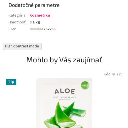
Dodatočné parametre
Kategória
:
Kozmetika
Hmotnosť
:
0.1 kg
EAN
:
8809663752255
High-contrast mode
Mohlo by Vás zaujímať
Kód:
8F239
Tip