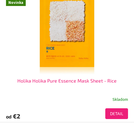
Novinka
Holika Holika Pure Essence Mask Sheet - Rice
Skladom
DETAIL
€2
od
Z
á