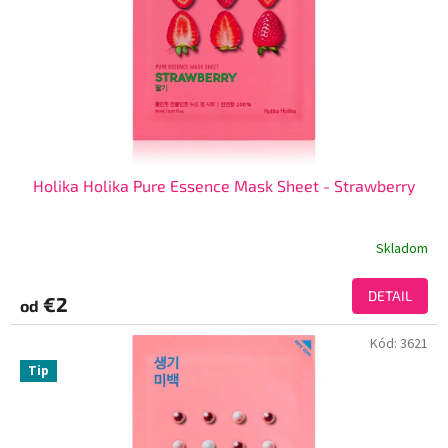
Holika Holika Pure Essence Mask Sheet - Strawberry
Skladom
DETAIL
€2
od
Kód:
3621
Tip