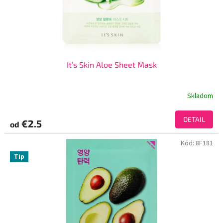
It’s Skin Aloe Sheet Mask
Skladom
DETAIL
€2.5
od
Kód:
8F181
Tip