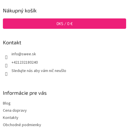
p
ä
Nákupný košík
t
i
0
KS /
0 €
e
Kontakt
info
@
swee.sk
+421232180240
Sledujte nás aby vám nič neušlo
Informácie pre vás
Blog
Cena dopravy
Kontakty
Obchodné podmienky