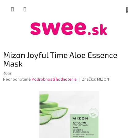
Prejsť
NÁKUP
na
obsah
KOŠÍK
Mizon Joyful Time Aloe Essence
Mask
4068
Priemerné
Neohodnotené
Podrobnosti hodnotenia
Značka:
MIZON
hodnotenie
produktu
je
0,0
z
5
hviezdičiek.