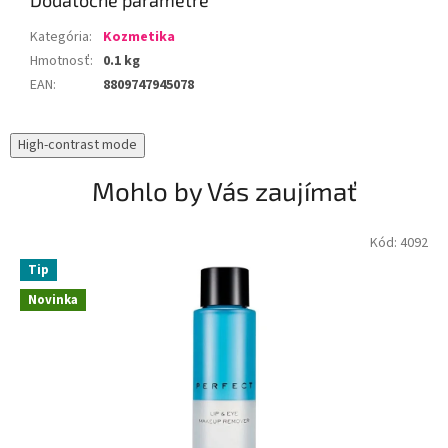
Dodatočné parametre
Kategória
:
Kozmetika
Hmotnosť
:
0.1 kg
EAN
:
8809747945078
High-contrast mode
Mohlo by Vás zaujímať
Kód:
4092
Tip
Novinka