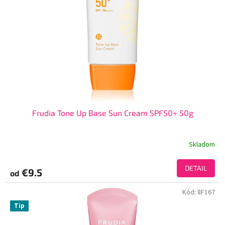
Frudia Tone Up Base Sun Cream SPF50+ 50g
Skladom
DETAIL
€9.5
od
Kód:
8F167
Tip