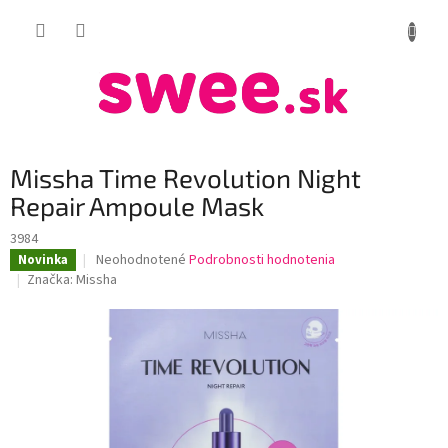
Prejsť
NÁKUP
na
obsah
KOŠÍK
Missha Time Revolution Night
Repair Ampoule Mask
3984
Priemerné
Neohodnotené
Podrobnosti hodnotenia
Novinka
hodnotenie
Značka:
Missha
produktu
je
0,0
z
5
hviezdičiek.