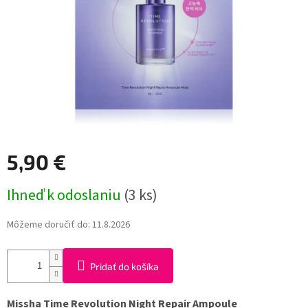
5,90 €
Jednotková
Ihneď k odoslaniu
(3 ks)
cena:
Môžeme doručiť do:
11.8.2026
Pridať do košíka
Missha Time Revolution Night Repair Ampoule