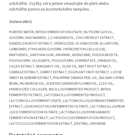
odstráňte. Zvyšky séra jemne vmasírujte do pleti alebo
odstráňte pomocou kozmetického tampónu.
Zloženie (INCI):
PURIFIED WATER, BIFIDA FERMENTATION LYSATE, BUTYLENE GLYCOL,
GLYCERIN, NIACINAMIDE, 1,2-HEXANEDIOL, CHICORY ROOT EXTRACT,
DANDELION ROOT EXTRACT, HYDROLYZED JOJOBA ESTER, ALLANTOIN,
CARBOMER, ETHYLHEXYLGLYCERIN, HYDROXYETHYLCELLULOSE,
PANTHENOL, XANTHAN GUM, ARGININE, ADENOSINE, DISODIUM EDTA,
POLYGLYCERYL-10 LAURATE, POLYGLYCERYL-10 MYRISTATE, ORANGE OIL,
CACAO EXTRACT, BERGAMOT OIL, OLIVE OIL, BEET ROOT EXTRACT,
CABBAGE EXTRACT, CARROT EXTRACT, EGGPLANT FRUIT EXTRACT, LOOSE
SWEET BLUEBERRY EXTRACT, PHILIPPINE ORANGE PEEL OIL, BALSAM COPIBA
RESIN, PALMAROSA OIL, SCENTED GERANIUM FLOWER OIL, CLEO OIL,
HYDROLYZED COLLAGEN, BACILLUS FERMENTED PRODUCT, BIFIDA
FERMENTED FILTRATE, LACTOBACILLUS FERMENTED PRODUCT,
LACTOBACILLUS FERMENT LYSATE, LACTOBACILLUS/SOYBEAN FERMENTED
EXTRACT, LEUKONOSTOK/UNFERMENTED FILTRATE, LACTOBACILLUS/PEAR
JUICE FERMENTATION FILTRATE, LACTOBACILLUS/POMEGRANATE
FERMENTATION EXTRACT, LACTOCOCCUS FERMENTATION PRODUCT,
LACTOCOCCUS FERMENTATION EXTRACT, DEXTRIN, LIMONENE