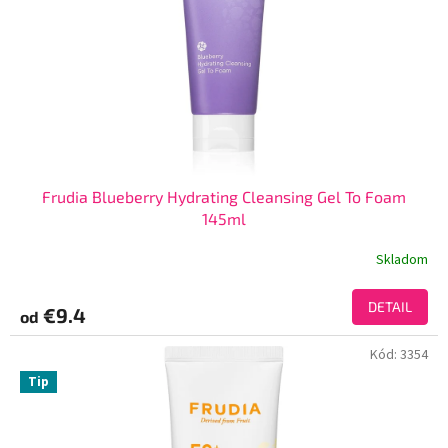
Frudia Blueberry Hydrating Cleansing Gel To Foam
145ml
Skladom
DETAIL
€9.4
od
Kód:
3354
Tip