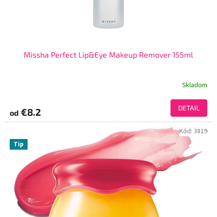
Missha Perfect Lip&Eye Makeup Remover 155ml
Skladom
DETAIL
€8.2
od
Kód:
3819
Tip