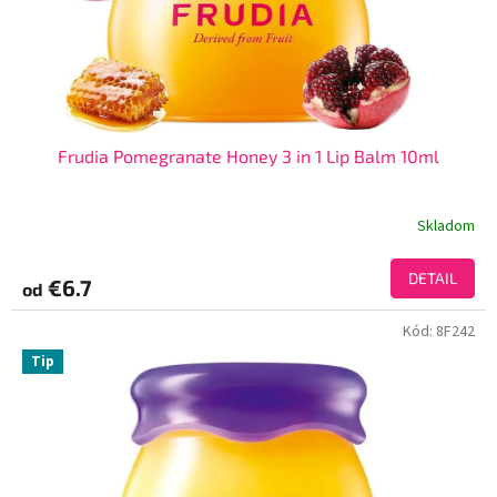
Frudia Pomegranate Honey 3 in 1 Lip Balm 10ml
Skladom
DETAIL
€6.7
od
Kód:
8F242
Tip