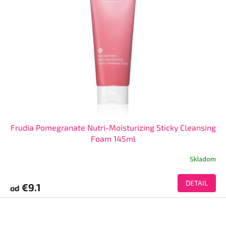
Frudia Pomegranate Nutri-Moisturizing Sticky Cleansing
Foam 145ml
Skladom
DETAIL
€9.1
od
Z
á
p