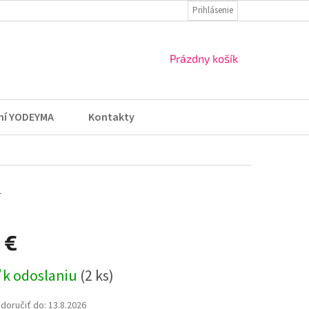
ZÁSADY OCHRANY OSOBNÝCH ÚDAJOV
Prihlásenie
VRÁTENIE TOVARU A REKLA
NÁKUPNÝ
Prázdny košík
KOŠÍK
ní YODEYMA
Kontakty
1
 €
ová
 k odoslaniu
(2 ks)
oručiť do:
13.8.2026