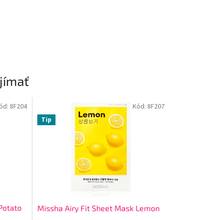
jímať
ód:
8F204
Kód:
8F207
Tip
Potato
Missha Airy Fit Sheet Mask Lemon