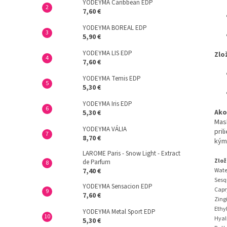
YODEYMA Caribbean EDP
7,60 €
YODEYMA BOREAL EDP
5,90 €
YODEYMA LIS EDP
Zlo
7,60 €
YODEYMA Temis EDP
5,30 €
YODEYMA Iris EDP
Ako
5,30 €
Mask
YODEYMA VÁLIA
pril
8,70 €
kým
LAROME Paris - Snow Light - Extract
Zlož
de Parfum
7,40 €
Wate
Sesq
YODEYMA Sensacion EDP
Capry
7,60 €
Zingi
Ethy
YODEYMA Metal Sport EDP
Hyal
5,30 €