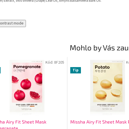
r) Extract, Vitis Vinifera (Grape) Leaf Oil, Amyris Balsamifera Bark Oil.
contrast mode
Mohlo by Vás zau
Kód:
8F205
K
Tip
ha Airy Fit Sheet Mask
Missha Airy Fit Sheet Mask 
egranate