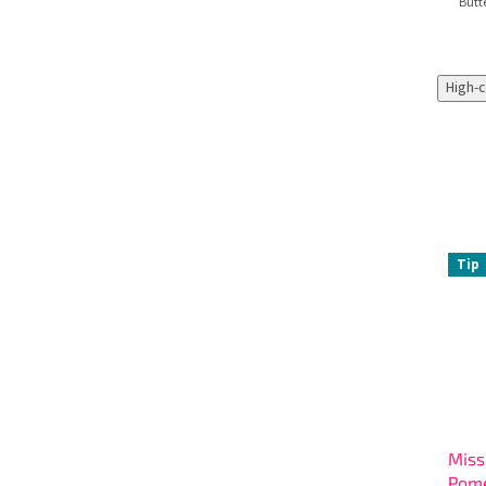
Butte
High-
Tip
Miss
Pom