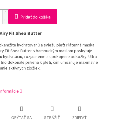
Pridať do košíka
Airy Fit Shea Butter
 okamžite hydratovanú a sviežu pleť! Plátenná maska
iry Fit Shea Butter s bambuckým maslom poskytuje
nu hydratáciu, rozjasnenie a upokojenie pokožky. Ultra
átno dokonale prilieha k pleti, čím umožňuje maximálne
anie aktívnych zložiek.
 informácie
OPÝTAŤ SA
STRÁŽIŤ
ZDIEĽAŤ