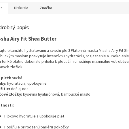
is
Diskusia
Značka
drobný popis
sha Airy Fit Shea Butter
ajte okamžite hydratovanú a sviežu pleť! Plátenná maska Missha Airy Fit Sh
buckým maslom poskytuje intenzívnu hydratáciu, rozjasnenie a upokojeni
a tenké plátno dokonale prilieha k pleti, čím umožňuje maximálne vstrebáva
vnych zložiek.
 pleti:
suchá
nky:
hydratácia, upokojenie
žitie:
deň aj noc
čové zložky:
kyselina hyalurónová, bambucké maslo
stnosti:
Hĺbkovo hydratuje a upokojuje pleť
Posilňuje prirodzenú bariéru pokožky