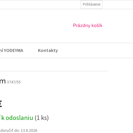
ZÁSADY OCHRANY OSOBNÝCH ÚDAJOV
Prihlásenie
VRÁTENIE TOVARU A REKLA
NÁKUPNÝ
Prázdny košík
KOŠÍK
ní YODEYMA
Kontakty
am
3747/55
€
ová
 k odoslaniu
(1 ks)
oručiť do:
13.8.2026