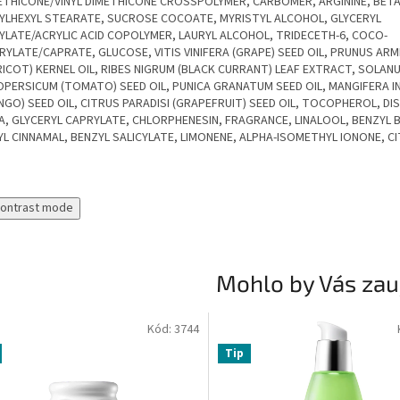
ETHICONE/VINYL DIMETHICONE CROSSPOLYMER, CARBOMER, ARGININE, BETA
YLHEXYL STEARATE, SUCROSE COCOATE, MYRISTYL ALCOHOL, GLYCERYL
YLATE/ACRYLIC ACID COPOLYMER, LAURYL ALCOHOL, TRIDECETH-6, COCO-
RYLATE/CAPRATE, GLUCOSE, VITIS VINIFERA (GRAPE) SEED OIL, PRUNUS AR
RICOT) KERNEL OIL, RIBES NIGRUM (BLACK CURRANT) LEAF EXTRACT, SOLAN
OPERSICUM (TOMATO) SEED OIL, PUNICA GRANATUM SEED OIL, MANGIFERA I
NGO) SEED OIL, CITRUS PARADISI (GRAPEFRUIT) SEED OIL, TOCOPHEROL, DI
A, GLYCERYL CAPRYLATE, CHLORPHENESIN, FRAGRANCE, LINALOOL, BENZYL 
YL CINNAMAL, BENZYL SALICYLATE, LIMONENE, ALPHA-ISOMETHYL IONONE, C
contrast mode
Mohlo by Vás zau
Kód:
3744
Tip