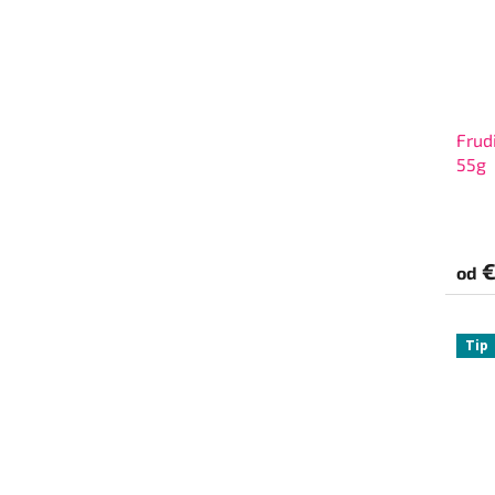
Frud
55g
€
od
Tip