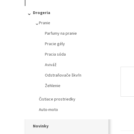
l
Drogeria
Pranie
Parfumy na pranie
Pracie gély
Pracia sóda
Aviváž
Odstraňovače škvŕn
Žehlenie
Čistiace prostriedky
Auto-moto
Novinky