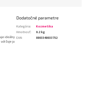
Dodatočné parametre
Kategória
:
Kozmetika
Hmotnosť
:
0.2 kg
uje ideálny
EAN
:
8803348033752
 udržuje ju