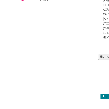
7,60 €
DIM
ETH
ACR
CAP
(AP
LYC
(MA
EDT
HEX
High-
Tip