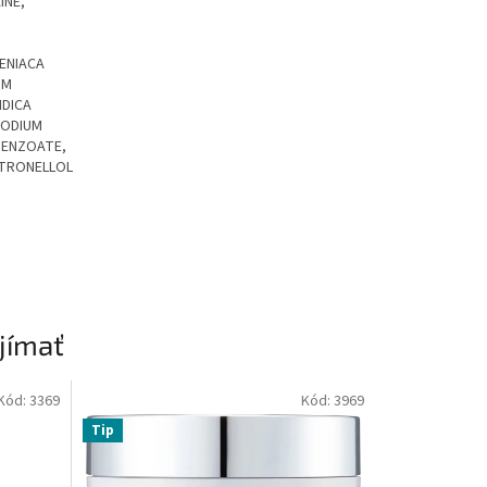
INE,
MENIACA
UM
NDICA
SODIUM
BENZOATE,
ITRONELLOL
jímať
Kód:
3369
Kód:
3969
Tip