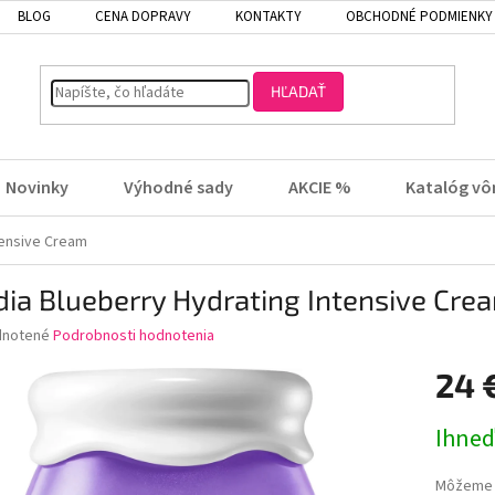
BLOG
CENA DOPRAVY
KONTAKTY
OBCHODNÉ PODMIENKY
HĽADAŤ
Novinky
Výhodné sady
AKCIE %
Katalóg vô
tensive Cream
dia Blueberry Hydrating Intensive Cre
rné
notené
Podrobnosti hodnotenia
enie
24 
tu
Jednotk
Ihneď
cena:
čiek.
Môžeme d