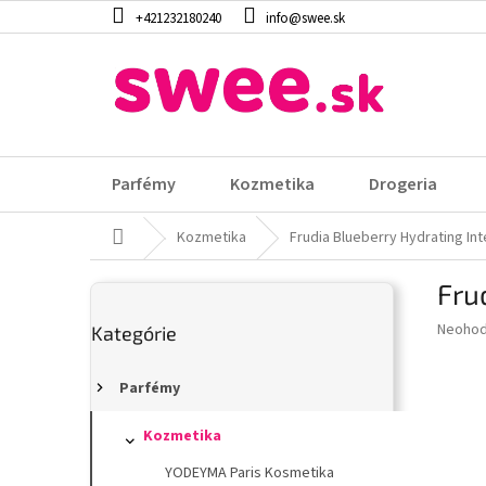
Prejsť
+421232180240
info@swee.sk
na
obsah
Parfémy
Kozmetika
Drogeria
Domov
Kozmetika
Frudia Blueberry Hydrating In
B
Fru
o
Preskočiť
č
Prieme
Neohod
Kategórie
kategórie
n
hodnot
ý
produk
p
Parfémy
je
0,0
a
z
n
Kozmetika
5
e
YODEYMA Paris Kosmetika
hviezdi