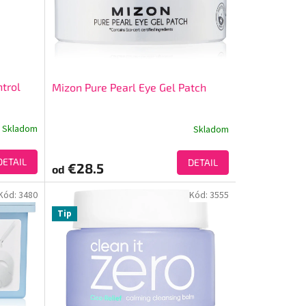
ntrol
Mizon Pure Pearl Eye Gel Patch
Skladom
Skladom
DETAIL
DETAIL
€28.5
od
Kód:
3480
Kód:
3555
Tip