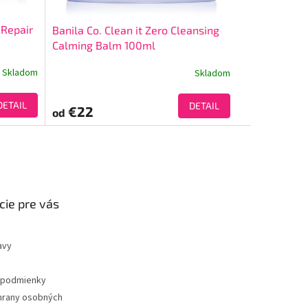
 Repair
Banila Co. Clean it Zero Cleansing
Calming Balm 100ml
Skladom
Skladom
DETAIL
DETAIL
€22
od
cie pre vás
avy
podmienky
hrany osobných