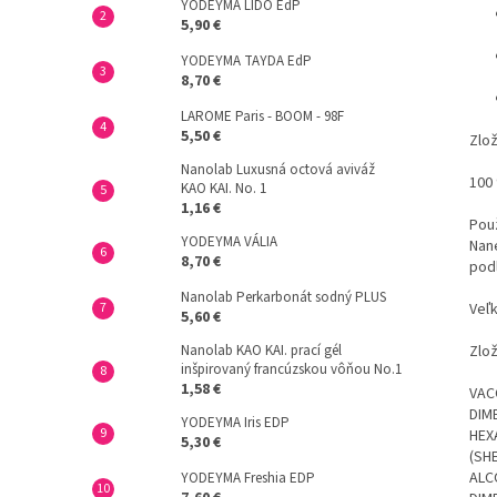
YODEYMA LIDO EdP
5,90 €
YODEYMA TAYDA EdP
8,70 €
LAROME Paris - BOOM - 98F
5,50 €
Zlož
Nanolab Luxusná octová aviváž
100
KAO KAI. No. 1
1,16 €
Použ
YODEYMA VÁLIA
Nane
8,70 €
pod
Nanolab Perkarbonát sodný PLUS
Veľk
5,60 €
Nanolab KAO KAI. prací gél
Zlož
inšpirovaný francúzskou vôňou No.1
1,58 €
VAC
DIM
YODEYMA Iris EDP
HEX
5,30 €
(SH
ALC
YODEYMA Freshia EDP