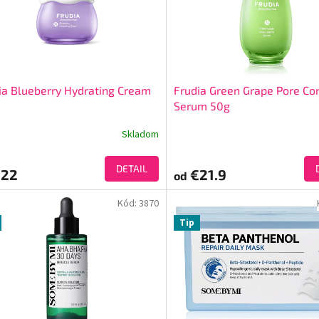
ia Blueberry Hydrating Cream
Frudia Green Grape Pore Co
Serum 50g
Skladom
DETAIL
22
€21.9
od
Kód:
3870
Tip