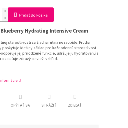
Pridať do košíka
 Blueberry
Hydrating Intensive Cream
tnej starostlivosti sa žiadna rutina nezaobíde. Frudia
y poskytuje ideálny základ pre každodennú starostlivosť
podporuje jej prirodzené funkcie, udržuje ju hydratovanú a
a zaisťuje zdravý a svieži vzhľad.
 informácie
OPÝTAŤ SA
STRÁŽIŤ
ZDIEĽAŤ