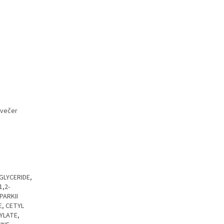
 večer
GLYCERIDE,
,2-
PARKII
E, CETYL
YLATE,