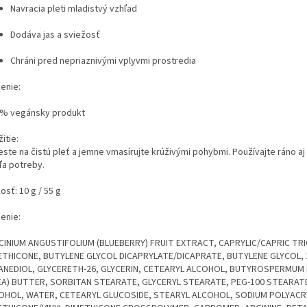
Navracia pleti mladistvý vzhľad
Dodáva jas a sviežosť
Chráni pred nepriaznivými vplyvmi prostredia
enie:
 % vegánsky produkt
itie:
ste na čistú pleť a jemne vmasírujte krúživými pohybmi. Používajte ráno aj
ľa potreby.
osť: 10 g / 55 g
enie:
CINIUM ANGUSTIFOLIUM (BLUEBERRY) FRUIT EXTRACT, CAPRYLIC/CAPRIC TRI
ETHICONE, BUTYLENE GLYCOL DICAPRYLATE/DICAPRATE, BUTYLENE GLYCOL, 1
ANEDIOL, GLYCERETH-26, GLYCERIN, CETEARYL ALCOHOL, BUTYROSPERMUM 
EA) BUTTER, SORBITAN STEARATE, GLYCERYL STEARATE, PEG-100 STEARAT
OHOL, WATER, CETEARYL GLUCOSIDE, STEARYL ALCOHOL, SODIUM POLYACR