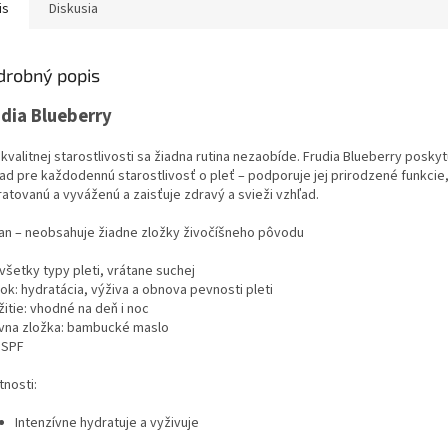
is
Diskusia
drobný popis
udia Blueberry
kvalitnej starostlivosti sa žiadna rutina nezaobíde. Frudia Blueberry poskyt
ad pre každodennú starostlivosť o pleť – podporuje jej prirodzené funkcie,
atovanú a vyváženú a zaisťuje zdravý a svieži vzhľad.
an – neobsahuje žiadne zložky živočíšneho pôvodu
všetky typy pleti, vrátane suchej
ok: hydratácia, výživa a obnova pevnosti pleti
itie: vhodné na deň i noc
ívna zložka: bambucké maslo
 SPF
tnosti:
Intenzívne hydratuje a vyživuje