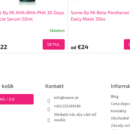
 By Mi AHA•BHA•PHA 30 Days
Some By Mi Beta Panthenol
cle Serum 50ml
Daily Mask 30ks
Skladom
DETAIL
22
€24
od
 košík
Kontakt
Informá
Blog
info
@
swee.sk
0
KS /
0 €
Cena dopr
+421232180240
Kontakty
Sledujte nás aby vám nič
Obchodné 
neušlo
Zásady oc