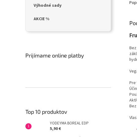
Pop
Výhodné sady
AKCIE %
Po
Fr
Bez 
zákl
Prijímame online platby
hydr
Veg
Pre 
Účin
Použ
Akt
Bez
Top 10 produktov
Vlas
YODEYMA BOREAL EDP
5,90 €