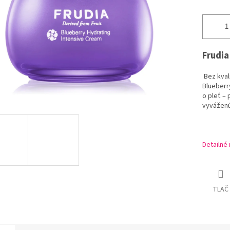
Frudia
Bez kvali
Blueberr
o pleť – 
vyváženú 
Detailné
TLAČ