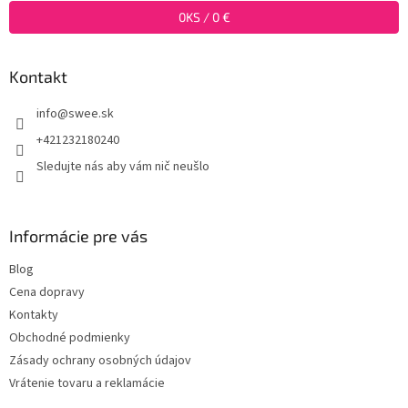
i
0
KS /
0 €
e
Kontakt
info
@
swee.sk
+421232180240
Sledujte nás aby vám nič neušlo
Informácie pre vás
Blog
Cena dopravy
Kontakty
Obchodné podmienky
Zásady ochrany osobných údajov
Vrátenie tovaru a reklamácie