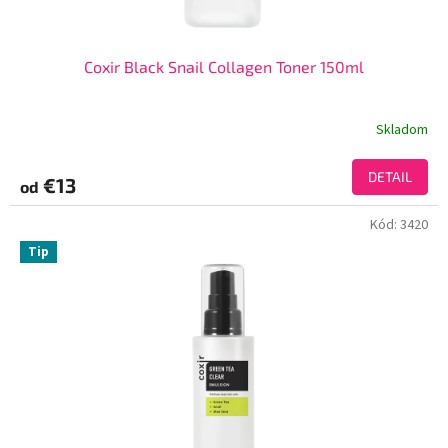
Coxir Black Snail Collagen Toner 150ml
Skladom
DETAIL
€13
od
Kód:
3420
Tip