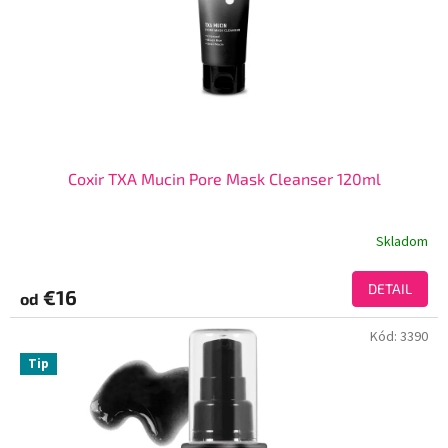
Coxir TXA Mucin Pore Mask Cleanser 120ml
Skladom
DETAIL
€16
od
Kód:
3390
Tip