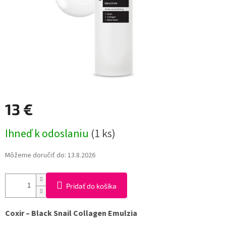
13 €
Jednotková
Ihneď k odoslaniu
(1 ks)
cena:
Môžeme doručiť do:
13.8.2026
Pridať do košíka
Coxir – Black Snail Collagen Emulzia