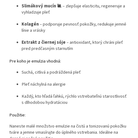
Slimákový mucín 🐌
– zlepšuje elasticitu, regeneruje a
vyhladzuje pleť
Kolagén
– podporuje pevnosť pokožky, redukuje jemné
línie a vrásky
Extrakt z čiernej sóje
– antioxidant, ktorý chráni pleť
pred predčasným starnutím
Pre koho je emulzia vhodná:
Suchá, citlivá a podráždená pleť
Pleť náchylná na alergie
Každý, kto hľadá ľahkú, rýchlo vstrebateľnú starostlivosť
s dlhodobou hydratáciou
Použitie:
Naneste malé množstvo emulzie na čistú a tonizovanú pokožku
tváre a jemne vmasírujte do úplného vstrebania. Ideálne na