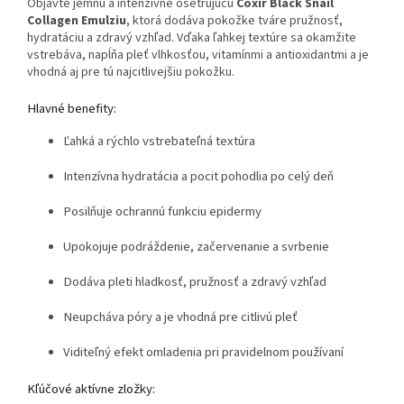
Objavte jemnú a intenzívne ošetrujúcu
Coxir Black Snail
Collagen Emulziu
, ktorá dodáva pokožke tváre pružnosť,
hydratáciu a zdravý vzhľad. Vďaka ľahkej textúre sa okamžite
vstrebáva, napĺňa pleť vlhkosťou, vitamínmi a antioxidantmi a je
vhodná aj pre tú najcitlivejšiu pokožku.
Hlavné benefity:
Ľahká a rýchlo vstrebateľná textúra
Intenzívna hydratácia a pocit pohodlia po celý deň
Posilňuje ochrannú funkciu epidermy
Upokojuje podráždenie, začervenanie a svrbenie
Dodáva pleti hladkosť, pružnosť a zdravý vzhľad
Neupcháva póry a je vhodná pre citlivú pleť
Viditeľný efekt omladenia pri pravidelnom používaní
Kľúčové aktívne zložky: