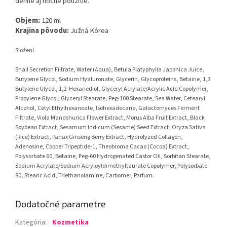
denné aj nočné použitie.
Objem:
120 ml
Krajina pôvodu:
Južná Kórea
Složení
Snail Secretion Filtrate, Water (Aqua), Betula Platyphylla Japonica Juice,
Butylene Glycol, Sodium Hyaluronate, Glycerin, Glycoproteins, Betaine, 1,3
Butylene Glycol, 1,2-Hexanediol, Glyceryl Acrylate/Acrylic Acid Copolymer,
Propylene Glycol, Glyceryl Stearate, Peg-100 Stearate, Sea Water, Cetearyl
Alcohol, Cetyl Ethylhexanoate, Isohexadecane, Galactomyces Ferment
Filtrate, Viola Mandshurica Flower Extract, Morus Alba Fruit Extract, Black
Soybean Extract, Sesamum Indicum (Sesame) Seed Extract, Oryza Sativa
(Rice) Extract, Panax Ginseng Berry Extract, Hydrolyzed Collagen,
Adenosine, Copper Tripeptide-1, Theobroma Cacao (Cocoa) Extract,
Polysorbate 60, Betaine, Peg-60 Hydrogenated Castor Oil, Sorbitan Stearate,
Sodium Acrylate/Sodium Acryloyldimethyltaurate Copolymer, Polysorbate
80, Stearic Acid, Triethanolamine, Carbomer, Parfum.
Dodatočné parametre
Kategória
:
Kozmetika