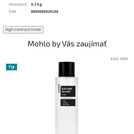
Hmotnosť
:
0.2 kg
EAN
:
8809080826188
High-contrast mode
Mohlo by Vás zaujímať
Kód:
3405
Tip