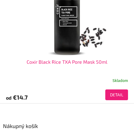
Coxir Black Rice TXA Pore Mask 50ml
Skladom
DETAIL
€14.7
od
Z
á
p
ä
Nákupný košík
t