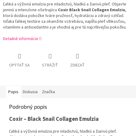
Ľahká a výživná emulzia pre mladistvú, hladkú a žiarivú pleť. Objavte
jemnú a intenzívne ošetrujúcu
Coxir Black Snail Collagen Emulziu
,
ktorá dodáva pokožke tváre pružnosť, hydratáciu a zdravý vzhľad.
Vďaka ľahkej textúre sa okamžite vstrebáva, napĺňa pleť vlhkosťou,
vitamínmi a antioxidantmi a je vhodná aj pre tú najcitlivejšiu pokožku.
Detailné informácie
OPÝTAŤ SA
STRÁŽIŤ
ZDIEĽAŤ
Popis
Diskusia
Značka
Podrobný popis
Coxir – Black Snail Collagen Emulzia
Ľahká a výživná emulzia pre mladistvú, hladkú a žiarivú pleť.