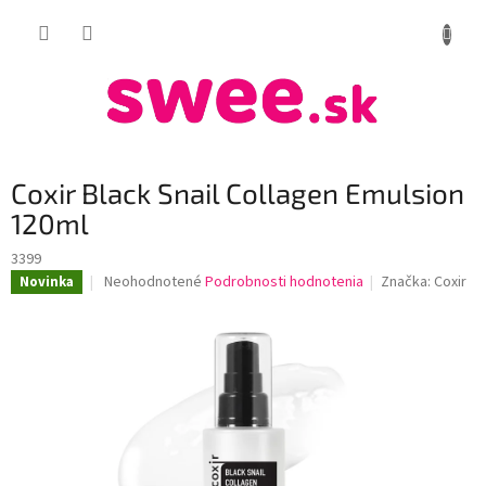
Prejsť
NÁKUP
na
obsah
KOŠÍK
Coxir Black Snail Collagen Emulsion
120ml
3399
Priemerné
Neohodnotené
Podrobnosti hodnotenia
Značka:
Coxir
Novinka
hodnotenie
produktu
je
0,0
z
5
hviezdičiek.