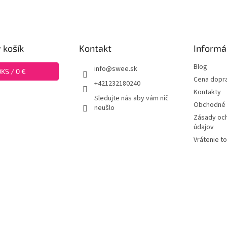
 košík
Kontakt
Informá
Blog
info
@
swee.sk
0
KS /
0 €
Cena dopr
+421232180240
Kontakty
Sledujte nás aby vám nič
Obchodné 
neušlo
Zásady oc
údajov
Vrátenie t
swee.cz
ť nastavenie cookies