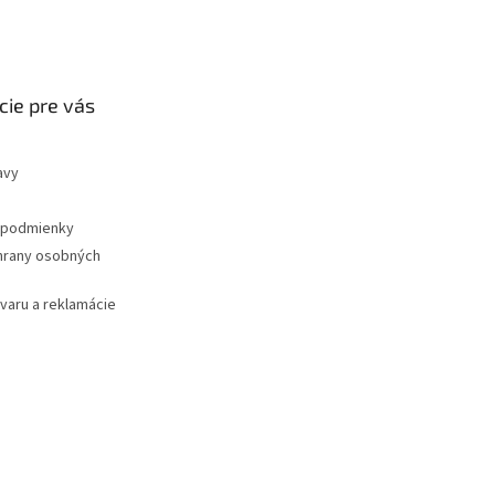
cie pre vás
avy
podmienky
hrany osobných
ovaru a reklamácie
Vytvoril Shoptet