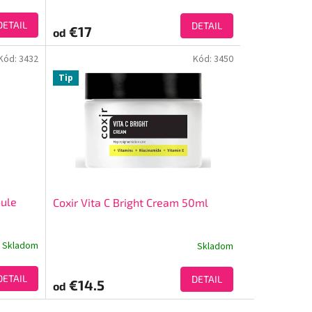
DETAIL
DETAIL
€17
od
Kód:
3432
Kód:
3450
Tip
oule
Coxir Vita C Bright Cream 50ml
Skladom
Skladom
DETAIL
DETAIL
€14.5
od