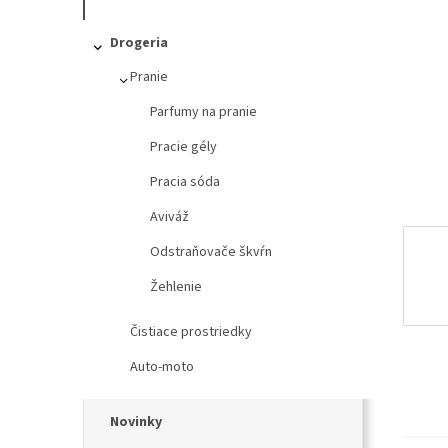
l
Drogeria
Pranie
Parfumy na pranie
Pracie gély
Pracia sóda
Aviváž
Odstraňovače škvŕn
Žehlenie
Čistiace prostriedky
Auto-moto
Novinky