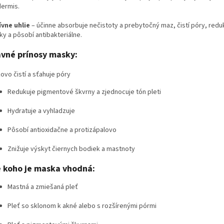
dermis.
ívne uhlie
– účinne absorbuje nečistoty a prebytočný maz, čistí póry, redu
y a pôsobí antibakteriálne.
avné prínosy masky:
ovo čistí a sťahuje póry
Redukuje pigmentové škvrny a zjednocuje tón pleti
Hydratuje a vyhladzuje
Pôsobí antioxidačne a protizápalovo
Znižuje výskyt čiernych bodiek a mastnoty
e koho je maska vhodná:
Mastná a zmiešaná pleť
Pleť so sklonom k akné alebo s rozšírenými pórmi