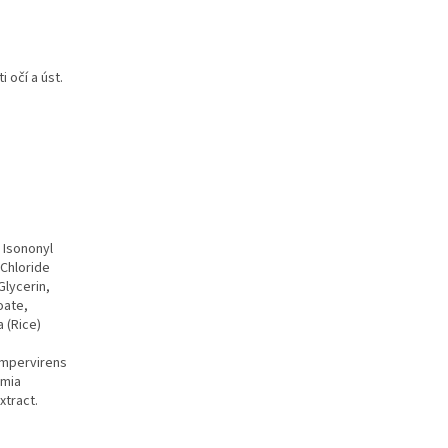
 očí a úst.
 Isononyl
Chloride
Glycerin,
oate,
 (Rice)
Sempervirens
amia
xtract.