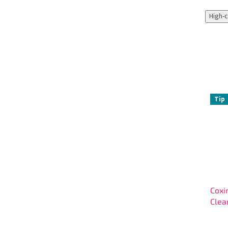
High-
Tip
Coxi
Clea