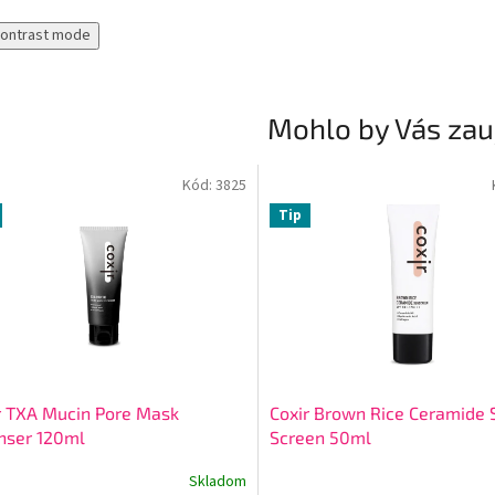
contrast mode
Mohlo by Vás zau
Kód:
3825
Tip
r TXA Mucin Pore Mask
Coxir Brown Rice Ceramide 
nser 120ml
Screen 50ml
Skladom