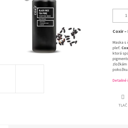
Coxir –
Maska s 
pleť.
Cox
ktorá spá
pigmento
zložkám m
pokožku
Detailné
TLAČ