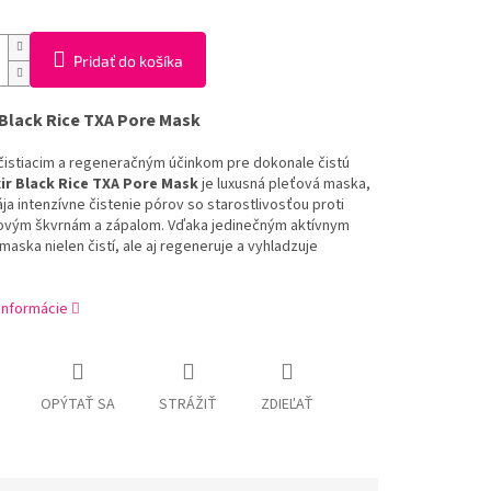
Pridať do košíka
 Black Rice TXA Pore Mask
čistiacim a regeneračným účinkom pre dokonale čistú
ir Black Rice TXA Pore Mask
je luxusná pleťová maska,
ja intenzívne čistenie pórov so starostlivosťou proti
vým škvrnám a zápalom. Vďaka jedinečným aktívnym
aska nielen čistí, ale aj regeneruje a vyhladzuje
.
 informácie
OPÝTAŤ SA
STRÁŽIŤ
ZDIEĽAŤ