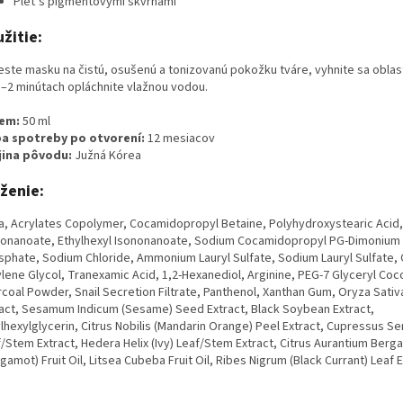
Pleť s pigmentovými škvrnami
žitie:
ste masku na čistú, osušenú a tonizovanú pokožku tváre, vyhnite sa oblasti
–2 minútach opláchnite vlažnou vodou.
em:
50 ml
a spotreby po otvorení:
12 mesiacov
jina pôvodu:
Južná Kórea
ženie:
a, Acrylates Copolymer, Cocamidopropyl Betaine, Polyhydroxystearic Acid,
nonanoate, Ethylhexyl Isononanoate, Sodium Cocamidopropyl PG-Dimonium 
phate, Sodium Chloride, Ammonium Lauryl Sulfate, Sodium Lauryl Sulfate, 
lene Glycol, Tranexamic Acid, 1,2-Hexanediol, Arginine, PEG-7 Glyceryl Coc
coal Powder, Snail Secretion Filtrate, Panthenol, Xanthan Gum, Oryza Sativa
ract, Sesamum Indicum (Sesame) Seed Extract, Black Soybean Extract,
lhexylglycerin, Citrus Nobilis (Mandarin Orange) Peel Extract, Cupressus 
/Stem Extract, Hedera Helix (Ivy) Leaf/Stem Extract, Citrus Aurantium Berg
gamot) Fruit Oil, Litsea Cubeba Fruit Oil, Ribes Nigrum (Black Currant) Leaf E