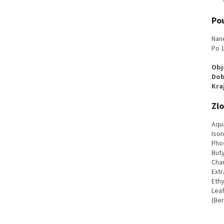
Pou
Nane
Po 1
Obj
Dob
Kra
Zlo
Aqu
Iso
Phos
Buty
Char
Ext
Ethy
Leaf
(Ber