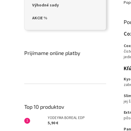
Pop
Výhodné sady
AKCIE %
Po
Co
Cox
čis
Prijímame online platby
jedi
Kľú
Kys
zab
Slim
jej 
Top 10 produktov
Ext
YODEYMA BOREAL EDP
pôs
5,90 €
Pan