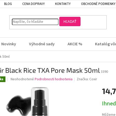
BLOG
CENA DOPRAVY
KONTAKTY
OBCHODNÉ PODMIENKY
HĽADAŤ
Novinky
Výhodné sady
AKCIE %
Katalóg vô
k 50ml
ir Black Rice TXA Pore Mask 50ml
3390
Priemerné
Neohodnotené
Podrobnosti hodnotenia
Značka:
Coxir
ka
hodnotenie
produktu
14,
je
0,0
Jednotk
Ihneď
z
cena:
5
hviezdičiek.
Môžeme d