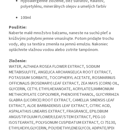
Hypoalergénne zloženie, bez sulfátov, ftalátov,
polyetylénu, minerálnych olejov a umelých farbív
100ml
Použitie:
Naberte malé množstvo balzamu, naneste na suchú pleť a
krúživými pohybmi jemne vmasírujte. Potom pridajte trochu
vody, aby sa textúra zmenila na jemnú emulziu. Nakoniec
opláchnite vlažnou vodou alebo zotrite tampónom.
Zloženie:
WATER, ALTHAEA ROSEA FLOWER EXTRACT, SODIUM
METABISULFITE, ANGELICA ARCHANGELICA ROOT EXTRACT,
POTASSIUM SORBATE, TOCOPHERYL ACETATE, ROSMARINUS
OFFICINALIS (ROSEMARY) LEAF EXTRACT, ZEA MAYS (CORN) OIL,
GLYCERIN, CETYL ETHYLHEXANOATE, ACRYLATES/AMMONIUM
METHACRYLATE COPOLYMER, PHENOXYETHANOL, GLYCYRRHIZA
GLABRA (LICORICE) ROOT EXTRACT, CAMELLIA SINENSIS LEAF
EXTRACT, ALOE BARBADENSIS LEAF EXTRACT, CITRIC ACID,
ASPALATHUS LINEARIS EXTRACT, FRAGRANCE, EPILOBIUM
ANGUSTIFOLIUM FLOWER/LEAF/STEM EXTRACT, PEG-10
ISOSTEARATE, POLYGONUM CUSPIDATUM EXTRACT, CI 75130,
ETHYLHEXYLGLYCERIN, POLYDIETHYLENEGLYCOL ADIPATE/IPDI