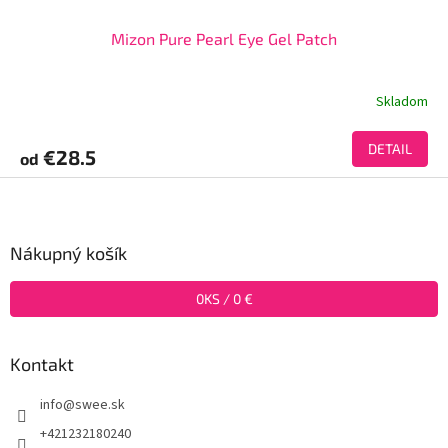
Mizon Pure Pearl Eye Gel Patch
Skladom
DETAIL
€28.5
od
Z
á
p
ä
Nákupný košík
t
i
0
KS /
0 €
e
Kontakt
info
@
swee.sk
+421232180240