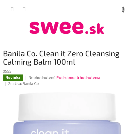
Prejsť
NÁKUP
na
obsah
KOŠÍK
Banila Co. Clean it Zero Cleansing
Calming Balm 100ml
3555
Priemerné
Neohodnotené
Podrobnosti hodnotenia
Novinka
hodnotenie
Značka:
Banila Co
produktu
je
0,0
z
5
hviezdičiek.