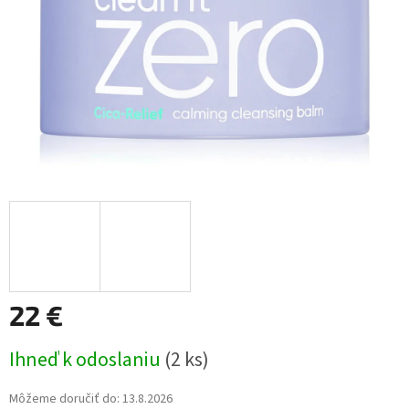
22 €
Jednotková
Ihneď k odoslaniu
(2 ks)
cena:
Môžeme doručiť do:
13.8.2026