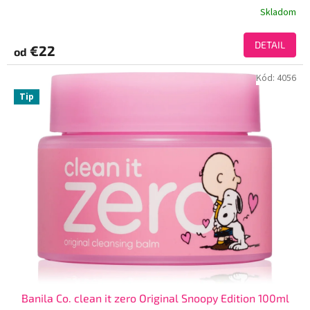
Skladom
DETAIL
€22
od
Kód:
4056
Tip
Banila Co. clean it zero Original Snoopy Edition 100ml