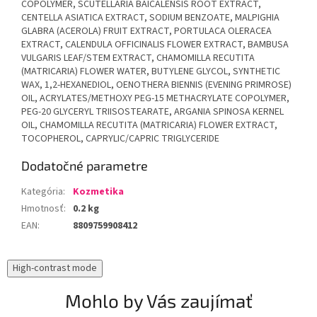
COPOLYMER, SCUTELLARIA BAICALENSIS ROOT EXTRACT,
CENTELLA ASIATICA EXTRACT, SODIUM BENZOATE, MALPIGHIA
GLABRA (ACEROLA) FRUIT EXTRACT, PORTULACA OLERACEA
EXTRACT, CALENDULA OFFICINALIS FLOWER EXTRACT, BAMBUSA
VULGARIS LEAF/STEM EXTRACT, CHAMOMILLA RECUTITA
(MATRICARIA) FLOWER WATER, BUTYLENE GLYCOL, SYNTHETIC
WAX, 1,2-HEXANEDIOL, OENOTHERA BIENNIS (EVENING PRIMROSE)
OIL, ACRYLATES/METHOXY PEG-15 METHACRYLATE COPOLYMER,
PEG-20 GLYCERYL TRIISOSTEARATE, ARGANIA SPINOSA KERNEL
OIL, CHAMOMILLA RECUTITA (MATRICARIA) FLOWER EXTRACT,
TOCOPHEROL, CAPRYLIC/CAPRIC TRIGLYCERIDE
Dodatočné parametre
Kategória
:
Kozmetika
Hmotnosť
:
0.2 kg
EAN
:
8809759908412
High-contrast mode
Mohlo by Vás zaujímať