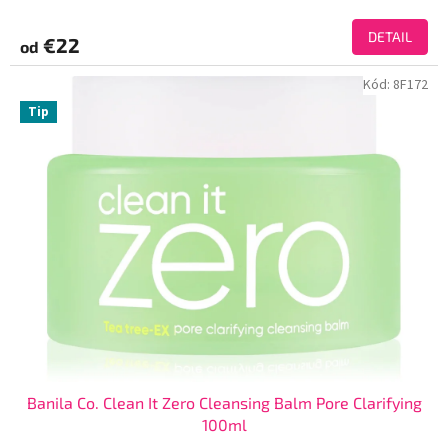
DETAIL
€22
od
Kód:
8F172
Tip
Banila Co. Clean It Zero Cleansing Balm Pore Clarifying
100ml