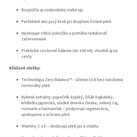
Rozpúšťa aj vodeodolný make-up
Perfektné ako prvý krok pri dvojitom čistení pleti
Upokojuje citlivú pokožku a pomáha redukovať
začervenanie
Praktické cestovné balenie (do 100 ml), vhodné aj na
cesty
Kľúčové zložky:
Technológia Zero Balance™ – účinne čistí bez narušenia
rovnováhy pleti
Bylinné extrakty: pupečník ázijský, šišák bajkalský,
kŕidlatka japonská, sladké drievko čínske, zelený čaj,
rozmarín a harmanček – podporujú regeneráciu,
upokojenie a ochranu pleti
Vitamíny C a E – dodávajú pleti jas a vitalitu