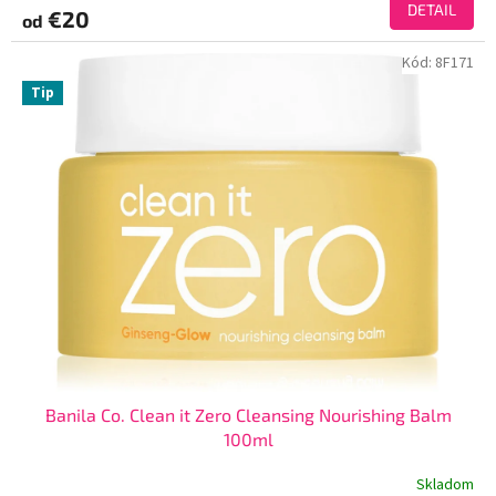
DETAIL
€20
od
Kód:
8F171
Tip
Banila Co. Clean it Zero Cleansing Nourishing Balm
100ml
Skladom