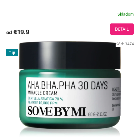
Skladom
DETAIL
€19.9
od
Kód:
3474
Tip