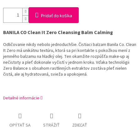
Pridať do košíka
BANILA CO Clean It Zero Cleansing Balm Calming
Odličovanie nikdy nebolo jednoduchšie. Čistiaci balzam Banila Co. Clean
It Zero má unikátnu textúru, ktorá sa pri kontakte s pokožkou mení z
jemného balzamu na hladký olej. Ten okamžite rozpúšťa make-up aj
nečistoty a pleť dokonale vyčistí v jednom kroku. Vďaka technológii
Zero Balance s obsahom rastlinných extraktov zostáva pleť nielen
čistá, ale aj hydratovaná, svieža a upokojená.
Detailné informácie
OPÝTAŤ SA
STRÁŽIŤ
ZDIEĽAŤ