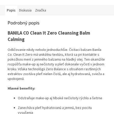
Popis
Diskusia
Značka
Podrobný popis
BANILA CO Clean It Zero Cleansing Balm
Calming
Odličovanie nikdy nebolo jednoduchšie. Čistiaci balzam Banila
Co. Clean It Zero má unikátnu textúru, ktorá sa pri kontakte s
pokožkou mení z jemného balzamu na hladký olej. Ten okamžite
rozpúšťa make-up aj nečistoty a pleť dokonale vyčistí v jednom
kroku. Vďaka technológii Zero Balance s obsahom rastlinných
extraktov zostáva pleť nielen čistá, ale aj hydratovaná, svieža a
upokojená.
Hlavné benefity:
Odstraňuje make-up aj hlboké nečistoty rýchlo a šetrne
Zanecháva pleť hydratovanú a jemnú, bez pocitu
vysušenia