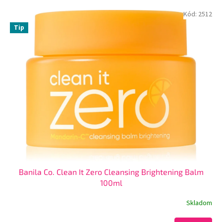
Kód:
2512
Tip
Banila Co. Clean It Zero Cleansing Brightening Balm
100ml
Skladom