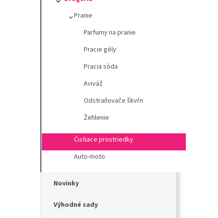
l
Pranie
Parfumy na pranie
Pracie gély
Pracia sóda
Aviváž
Odstraňovače škvŕn
Žehlenie
Čistiace prostriedky
Auto-moto
Novinky
Výhodné sady