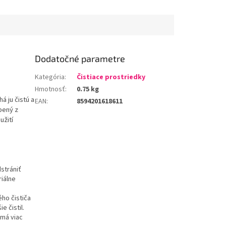
Dodatočné parametre
Kategória
:
Čistiace prostriedky
Hmotnosť
:
0.75 kg
á ju čistú a
EAN
:
8594201618611
obený z
užití
strániť
iálne
ho čističa
e čistil.
 má viac