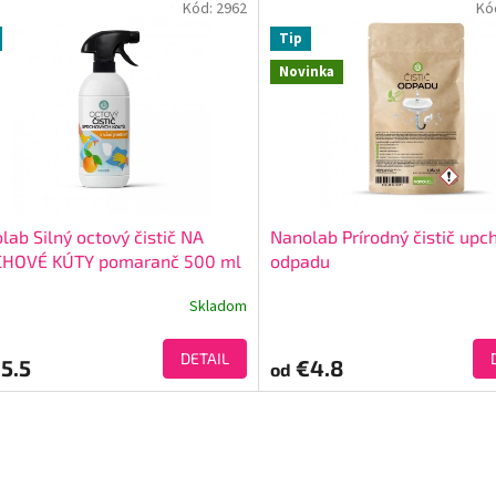
Kód:
2962
Kó
Tip
Novinka
lab Silný octový čistič NA
Nanolab Prírodný čistič upc
HOVÉ KÚTY pomaranč 500 ml
odpadu
Skladom
DETAIL
5.5
€4.8
od