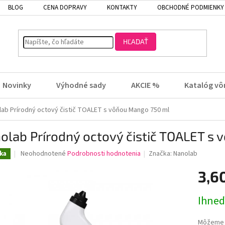
BLOG
CENA DOPRAVY
KONTAKTY
OBCHODNÉ PODMIENKY
HĽADAŤ
Novinky
Výhodné sady
AKCIE %
Katalóg vô
lab Prírodný octový čistič TOALET s vôňou Mango 750 ml
olab Prírodný octový čistič TOALET s
Priemerné
Neohodnotené
Podrobnosti hodnotenia
Značka:
Nanolab
ka
hodnotenie
produktu
3,6
je
0,0
Jednotk
Ihneď
z
cena:
5
hviezdičiek.
Môžeme d