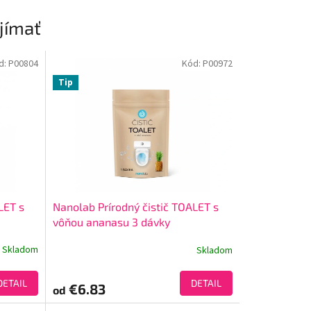
jímať
d:
P00804
Kód:
P00972
Tip
LET s
Nanolab Prírodný čistič TOALET s
vôňou ananasu 3 dávky
Skladom
Skladom
DETAIL
DETAIL
€6.83
od