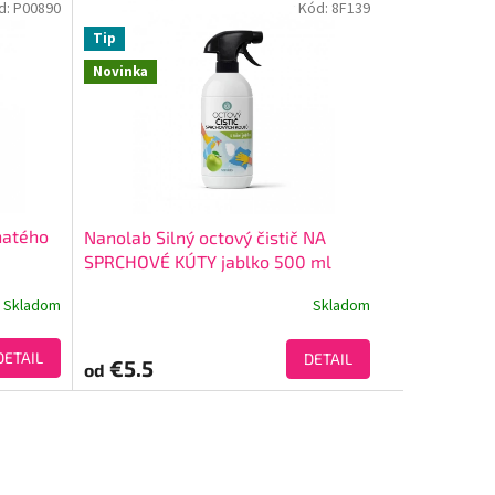
d:
P00890
Kód:
8F139
Tip
Novinka
hatého
Nanolab Silný octový čistič NA
SPRCHOVÉ KÚTY jablko 500 ml
Skladom
Skladom
DETAIL
DETAIL
€5.5
od