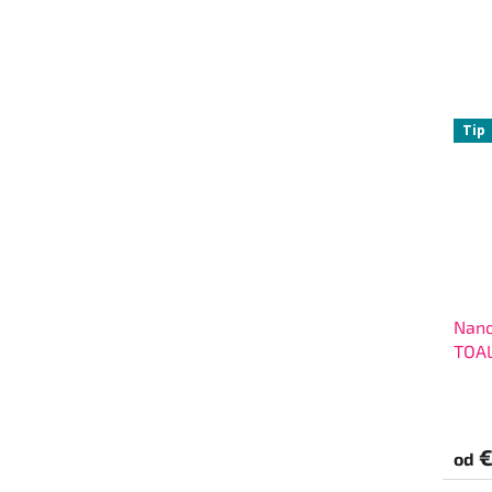
Tip
Nano
TOAL
€
od