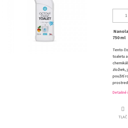
Nanola
750 ml
Tento či
toaletu a
chemikáli
zložiek, 
použití 
prostred
Detailné
TLAČ