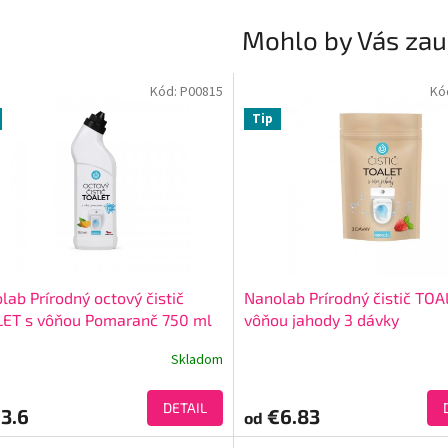
Mohlo by Vás zau
Kód:
P00815
Kó
Tip
lab Prírodný octový čistič
Nanolab Prírodný čistič TOA
ET s vôňou Pomaranč 750 ml
vôňou jahody 3 dávky
Skladom
DETAIL
3.6
€6.83
od