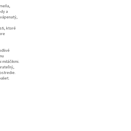
ameňa,
ody a
 vápenatý,
sti,
ktoré
pre
odlivé
ému
 miláčikmi.
úrateľný,
ostredie.
aliet.