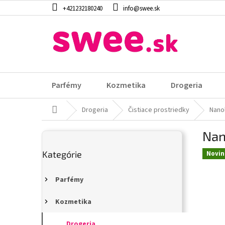
Prejsť
+421232180240
info@swee.sk
na
obsah
Parfémy
Kozmetika
Drogeria
Domov
Drogeria
Čistiace prostriedky
Nano
B
Nan
o
Preskočiť
č
Kategórie
kategórie
Novin
n
ý
p
Parfémy
a
n
Kozmetika
e
Drogeria