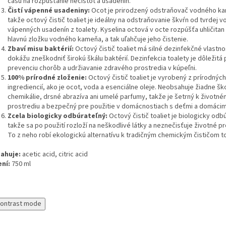
času na rozpúšťanie nečistôt a usadenín.
Čistí vápenné usadeniny:
Ocot je prirodzený odstraňovač vodného k
takže octový čistič toaliet je ideálny na odstraňovanie škvŕn od tvrdej v
vápenných usadenín z toalety.
Kyselina octová v octe rozpúšťa uhličitan
hlavnú zložku vodného kameňa,
a tak uľahčuje jeho čistenie.
Zbaví misu baktérií:
Octový čistič toaliet má silné dezinfekčné vlastno
dokážu zneškodniť širokú škálu baktérií.
Dezinfekcia toalety je dôležitá 
prevenciu chorôb a udržiavanie zdravého prostredia v kúpeľni.
100% prírodné zloženie:
Octový čistič toaliet je vyrobený z prírodných
ingrediencií,
ako je ocot,
voda a esenciálne oleje.
Neobsahuje žiadne šk
chemikálie,
drsné abrazíva ani umelé parfumy,
takže je šetrný k životn
prostrediu a bezpečný pre použitie v domácnostiach s deťmi a domácimi
Zcela biologicky odbúrateľný:
Octový čistič toaliet je biologicky odb
takže sa po použití rozloží na neškodlivé látky a neznečisťuje životné pr
To z neho robí ekologickú alternatívu k tradičným chemickým čističom to
ahuje:
acetic acid, citric acid
ení:
750 ml
contrast mode