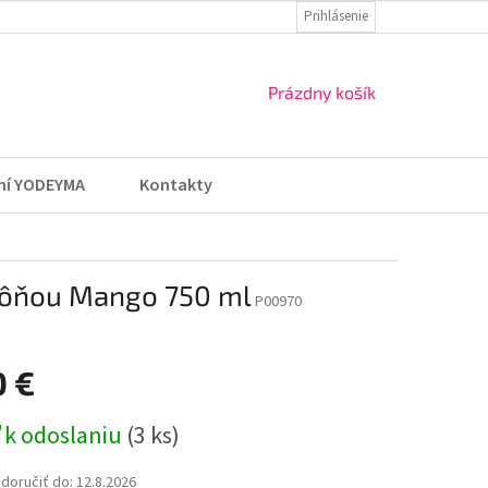
ZÁSADY OCHRANY OSOBNÝCH ÚDAJOV
Prihlásenie
VRÁTENIE TOVARU A REKLA
NÁKUPNÝ
Prázdny košík
KOŠÍK
ní YODEYMA
Kontakty
 vôňou Mango 750 ml
P00970
0 €
ová
 k odoslaniu
(3 ks)
oručiť do:
12.8.2026