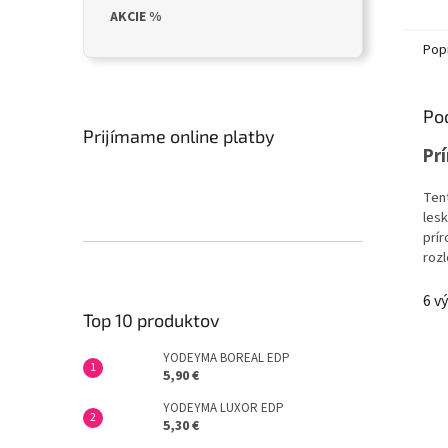
AKCIE %
Pop
Po
Prijímame online platby
Pr
Tent
lesk
prír
rozl
6 v
Top 10 produktov
YODEYMA BOREAL EDP
5,90 €
YODEYMA LUXOR EDP
5,30 €