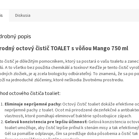
is
Diskusia
drobný popis
írodný octový čistič TOALET s vôňou Mango 750 ml
o čistič je dôležitým pomocníkem, ktorý sa postará o vašu toaletu a zanech
lú. A to všetko bez použitia chemikálií a toxínov! Keďže je tento čistič vyr
odných zložiek, je aj zcela biologicky odbúrateľný. To znamená, že sa po po
oží na jednoduché zlúčeniny, ktoré neškodia životnému prostrediu.
ýhod octového čističa toaliet:
Eliminuje nepríjemné pachy:
Octový čistič toaliet dokáže efektívne od
nepríjemné pachy z toalet
.
Ocot má prirodzené dezinfekčné a antibakter
vlastnosti,
ktoré pomáhajú eliminovať baktérie spôsobujúce zápach.
Gelová konzistencia pre lepšiu účinnosť:
Gelová konzistencia octové
toaliet umožňuje,
aby čistič lepšie priľnul k stenám misy a tak efektívnejši
Gél sa pomalšie odplavuje,
čím sa predlžuje doba pôsobenia a čistič tak