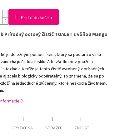
Pridať do košíka
b Prírodný octový čistič TOALET s vôňou Mango
stič je dôležitým pomocníkem, ktorý sa postará o vašu
 zanechá ju čistú a lesklú. A to všetko bez použitia
í a toxínov! Keďže je tento čistič vyrobený z prírodných
je aj zcela biologicky odbúrateľný. To znamená, že sa po
rozloží na jednoduché zlúčeniny, ktoré neškodia životnému
iu.
 informácie
OPÝTAŤ SA
STRÁŽIŤ
ZDIEĽAŤ