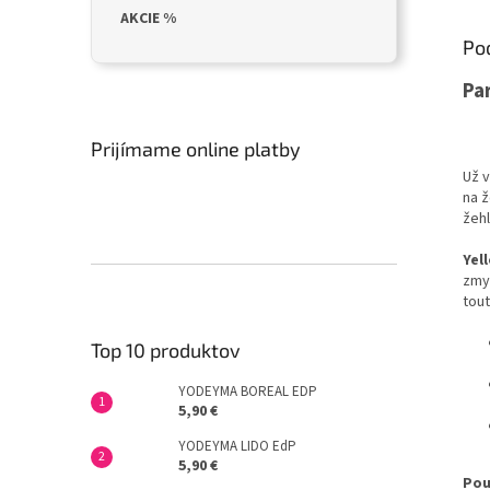
AKCIE %
Po
Pa
Prijímame online platby
Už 
na ž
žehl
Yel
zmy
tou
Top 10 produktov
YODEYMA BOREAL EDP
5,90 €
YODEYMA LIDO EdP
5,90 €
Pou