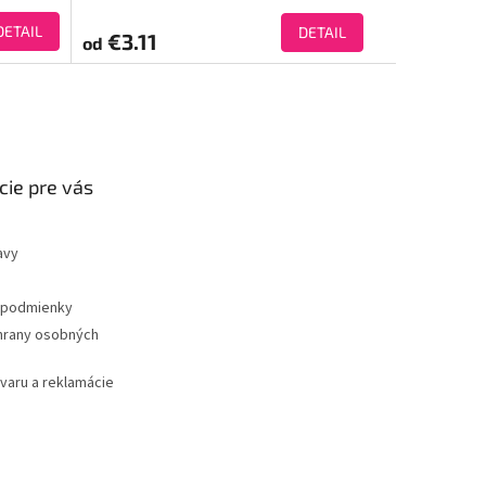
DETAIL
DETAIL
€3.11
od
cie pre vás
avy
podmienky
hrany osobných
ovaru a reklamácie