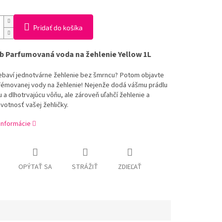
Pridať do košíka
b Parfumovaná voda na žehlenie Yellow 1L
ebaví jednotvárne žehlenie bez šmrncu? Potom objavte
fémovanej vody na žehlenie! Nejenže dodá vášmu prádlu
 a dlhotrvajúcu vôňu, ale zároveň uľahčí žehlenie a
ivotnosť vašej žehličky.
 informácie
OPÝTAŤ SA
STRÁŽIŤ
ZDIEĽAŤ