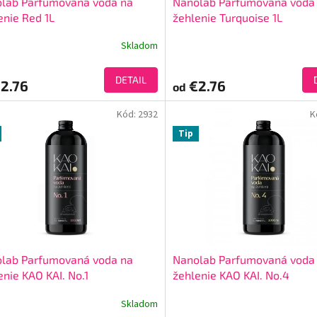
lab Parfumovaná voda na
Nanolab Parfumovaná voda
enie Red 1L
žehlenie Turquoise 1L
Skladom
DETAIL
2.76
€2.76
od
Kód:
2932
K
Tip
lab Parfumovaná voda na
Nanolab Parfumovaná voda
enie KAO KAI. No.1
žehlenie KAO KAI. No.4
Skladom