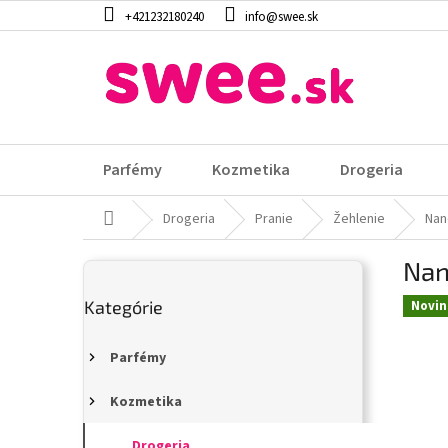
Prejsť
+421232180240
info@swee.sk
na
obsah
Parfémy
Kozmetika
Drogeria
Domov
Drogeria
Pranie
Žehlenie
Nan
B
Nan
o
Preskočiť
č
Kategórie
kategórie
Novin
n
ý
p
Parfémy
a
n
Kozmetika
e
Drogeria