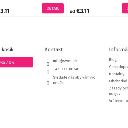
DETAIL
3.11
€3.11
od
 košík
Kontakt
Informá
Blog
info
@
swee.sk
0
KS /
0 €
Cena dopr
+421232180240
Kontakty
Sledujte nás aby vám nič
Obchodné 
neušlo
Zásady oc
údajov
Vrátenie t
swee.cz