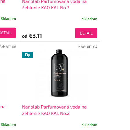
 na
Nanolab Parfumovaná voda na
žehlenie KAO KAI. No.7
Skladom
Skladom
DETAIL
DETAIL
€3.11
od
ód:
8F106
Kód:
8F104
Tip
 na
Nanolab Parfumovaná voda na
žehlenie KAO KAI. No.2
Skladom
Skladom