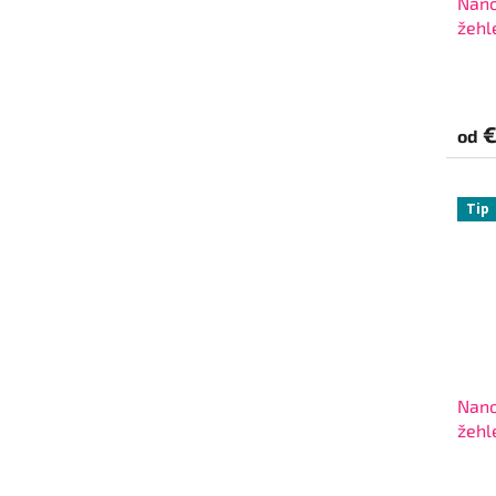
Nano
žehl
€
od
Tip
Nano
žehl