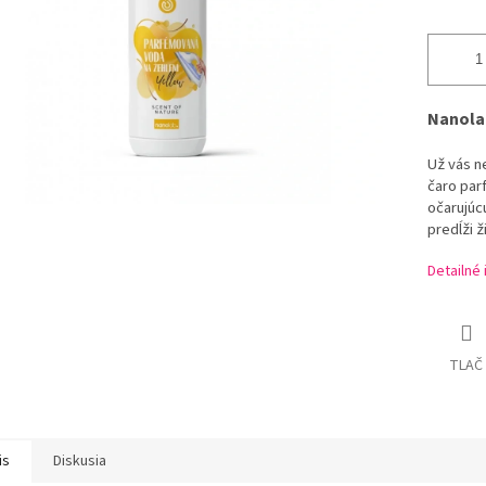
Nanola
Už vás n
čaro par
očarujúcu
predĺži ž
Detailné
TLAČ
is
Diskusia