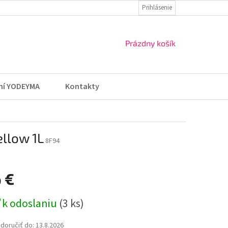
ZÁSADY OCHRANY OSOBNÝCH ÚDAJOV
Prihlásenie
VRÁTENIE TOVARU A REKLA
NÁKUPNÝ
Prázdny košík
KOŠÍK
ní YODEYMA
Kontakty
llow 1L
8F94
6 €
ová
 k odoslaniu
(3 ks)
oručiť do:
13.8.2026