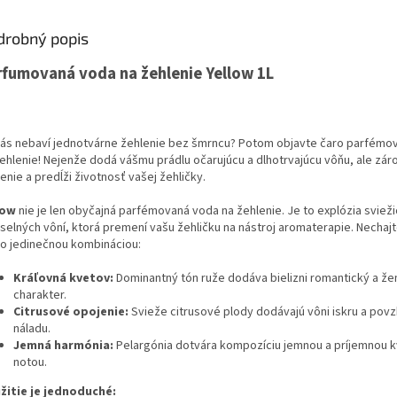
drobný popis
rfumovaná voda na žehlenie Yellow 1L
vás nebaví jednotvárne žehlenie bez šmrncu?
Potom objavte čaro parfémov
ehlenie!
Nejenže dodá vášmu prádlu očarujúcu a dlhotrvajúcu vôňu,
ale zár
enie a predĺži životnosť vašej žehličky.
low
nie je len obyčajná parfémovaná voda na žehlenie.
Je to explózia svieži
selných vôní,
ktorá premení vašu žehličku na nástroj aromaterapie.
Nechajt
to jedinečnou kombináciou:
Kráľovná kvetov:
Dominantný tón ruže dodáva bielizni romantický a že
charakter.
Citrusové opojenie:
Svieže citrusové plody dodávajú vôni iskru a pov
náladu.
Jemná harmónia:
Pelargónia dotvára kompozíciu jemnou a príjemnou 
notou.
žitie je jednoduché: