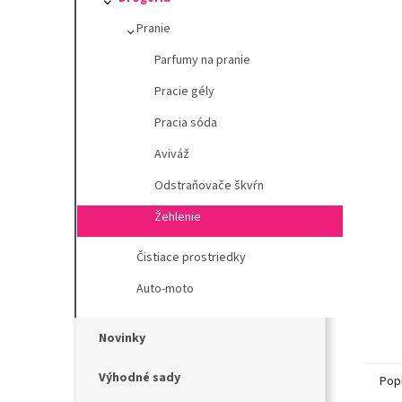
l
Pranie
Parfumy na pranie
Pracie gély
Pracia sóda
Aviváž
Odstraňovače škvŕn
Žehlenie
Čistiace prostriedky
Auto-moto
Novinky
Výhodné sady
Pop