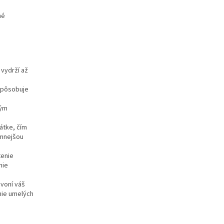
né
 vydrží až
 spôsobuje
tým
átke,
čím
emnejšou
tenie
nie
voní váš
nie umelých