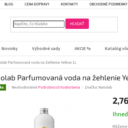
BLOG
CENA DOPRAVY
KONTAKTY
OBCHODNÉ PODMIENKY
HĽADAŤ
Novinky
Výhodné sady
AKCIE %
Katalóg vô
olab Parfumovaná voda na žehlenie Yellow 1L
olab Parfumovaná voda na žehlenie Ye
Priemerné
Neohodnotené
Podrobnosti hodnotenia
Značka:
Nanolab
ka
hodnotenie
produktu
2,7
je
0,0
Jednotk
Ihneď
z
cena:
5
hviezdičiek.
Môžeme d