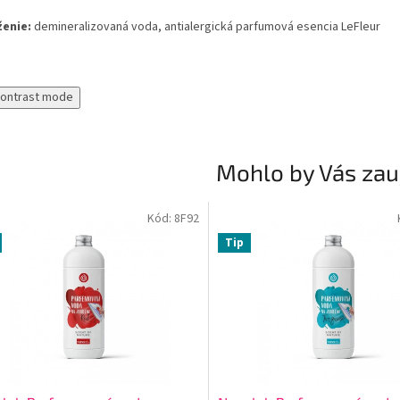
ženie:
demineralizovaná voda,
antialergická parfumová esencia LeFleur
contrast mode
Mohlo by Vás zau
Kód:
8F92
Tip