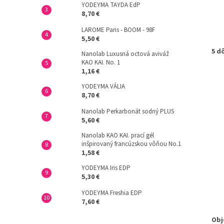
YODEYMA TAYDA EdP
8,70 €
LAROME Paris - BOOM - 98F
5,50 €
5 d
Nanolab Luxusná octová aviváž
KAO KAI. No. 1
1,16 €
YODEYMA VÁLIA
8,70 €
Nanolab Perkarbonát sodný PLUS
5,60 €
Nanolab KAO KAI. prací gél
inšpirovaný francúzskou vôňou No.1
1,58 €
YODEYMA Iris EDP
5,30 €
YODEYMA Freshia EDP
7,60 €
Obj