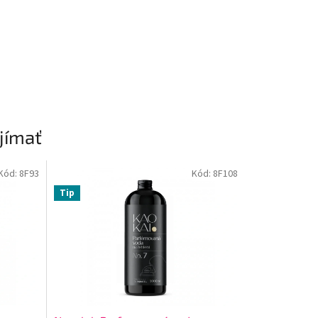
jímať
Kód:
8F93
Kód:
8F108
Tip