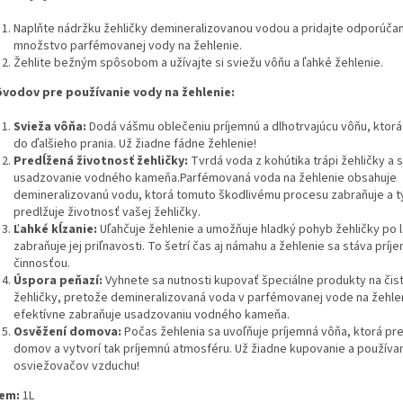
Naplňte nádržku žehličky demineralizovanou vodou a pridajte odporúča
množstvo parfémovanej vody na žehlenie.
Žehlite bežným spôsobom a užívajte si sviežu vôňu a ľahké žehlenie.
ôvodov pre používanie vody na žehlenie:
Svieža vôňa:
Dodá vášmu oblečeniu príjemnú a dlhotrvajúcu vôňu,
ktorá
do ďalšieho prania.
Už žiadne fádne žehlenie!
Predĺžená životnosť žehličky:
Tvrdá voda z kohútika trápi žehličky a
usadzovanie vodného kameňa.
Parfémovaná voda na žehlenie obsahuje
demineralizovanú vodu,
ktorá tomuto škodlivému procesu zabraňuje a 
predlžuje životnosť vašej žehličky.
Ľahké kĺzanie:
Uľahčuje žehlenie a umožňuje hladký pohyb žehličky po l
zabraňuje jej priľnavosti.
To šetrí čas aj námahu a žehlenie sa stáva príj
činnosťou.
Úspora peňazí:
Vyhnete sa nutnosti kupovať špeciálne produkty na čis
žehličky,
pretože demineralizovaná voda v parfémovanej vode na žehle
efektívne zabraňuje usadzovaniu vodného kameňa.
Osvěžení domova:
Počas žehlenia sa uvoľňuje príjemná vôňa,
ktorá pre
domov a vytvorí tak príjemnú atmosféru.
Už žiadne kupovanie a používa
osviežovačov vzduchu!
em:
1L