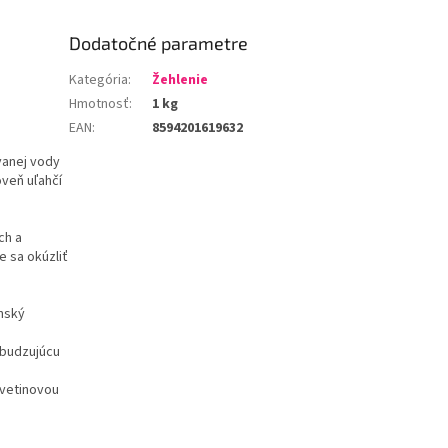
Dodatočné parametre
Kategória
:
Žehlenie
Hmotnosť
:
1 kg
EAN
:
8594201619632
anej vody
oveň uľahčí
ch a
e sa okúzliť
nský
zbudzujúcu
kvetinovou