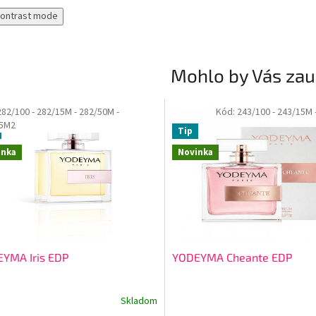
contrast mode
Mohlo by Vás zau
282/100
- 282/15M
- 282/50M
-
Kód:
243/100
- 243/15M
15M2
Tip
inka
Novinka
YMA Iris EDP
YODEYMA Cheante EDP
Skladom