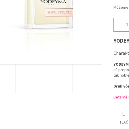
Môžeme d
YODE
Charakt
YODEYM
sú prepo
tak
nobl
Druh
vô
Detailné
TLAČ