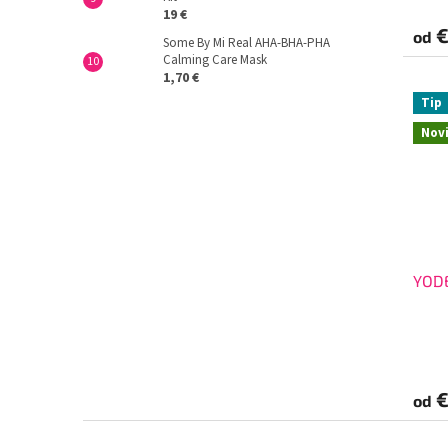
19 €
€
od
Some By Mi Real AHA-BHA-PHA
Calming Care Mask
1,70 €
Tip
Nov
YOD
€
od
Z