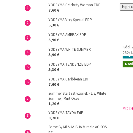
YODEYMA Celebrity Woman EDP
High-
7,60 €
YODEYMA Very Special EDP
5,30 €
YODEYMA AMBRAX EDP
5,90 €
Kód:
YODEYMA WHITE SUMMER
282/
5,90 €
Tip
Nov
YODEYMA TENDENZE EDP
5,30 €
YODEYMA Caribbean EDP
7,60 €
Summer Start set vzoriek - Lis, White
Summer, Mint Ocean
1,20 €
YODE
YODEYMA TAYDA EdP
8,70 €
Some By Mi AHA-BHA Miracle AC SOS
Kit