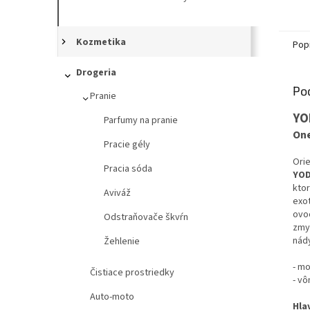
Kozmetika
Pop
Drogeria
Po
Pranie
YO
Parfumy na pranie
On
Pracie gély
Orie
Pracia sóda
YO
kto
Aviváž
exo
ovo
Odstraňovače škvŕn
zmy
nád
Žehlenie
-
mo
Čistiace prostriedky
-
vô
Auto-moto
Hla