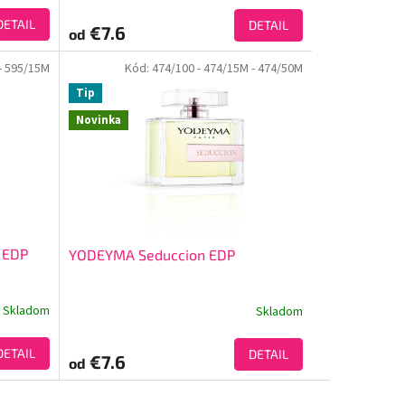
DETAIL
DETAIL
€7.6
od
- 595/15M
Kód:
474/100
- 474/15M
- 474/50M
Tip
Novinka
 EDP
YODEYMA Seduccion EDP
Skladom
Skladom
DETAIL
DETAIL
€7.6
od