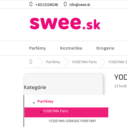
Prejsť
+421232180240
info@swee.sk
na
obsah
Parfémy
Kozmetika
Drogeria
Domov
Parfémy
YODEYMA Paris
YODEYMA S
B
YOD
o
Preskočiť
č
Prieme
23 hod
Kategórie
kategórie
n
hodnot
ý
produk
p
Parfémy
je
3,9
a
YODEYMA Paris
z
n
5
e
YODEYMA DÁMSKE PARFUMY
hviezdi