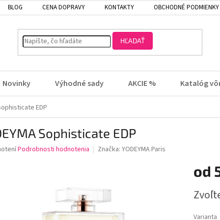
BLOG
CENA DOPRAVY
KONTAKTY
OBCHODNÉ PODMIENKY
HĽADAŤ
Novinky
Výhodné sady
AKCIE %
Katalóg vô
ophisticate EDP
EYMA Sophisticate EDP
rné
notení
Podrobnosti hodnotenia
Značka:
YODEYMA Paris
enie
od
tu
Jednotk
Zvoľt
cena:
čiek.
Varianta