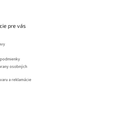
cie pre vás
avy
podmienky
hrany osobných
ovaru a reklamácie
Vytvoril Shoptet