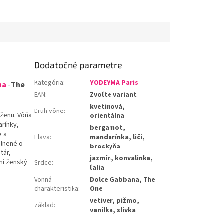
Dodatočné parametre
Kategória
:
YODEYMA Paris
na
-
The
EAN
:
Zvoľte variant
kvetinová,
Druh vône
:
ženu
.
Vôňa
orientálna
rínky
,
bergamot,
e
a
Hlava
:
mandarínka, liči,
plnené o
broskyňa
ntár
,
jazmín, konvalinka,
mi
ženský
Srdce
:
ľalia
Vonná
Dolce Gabbana, The
charakteristika
:
One
vetiver, pižmo,
Základ
:
vanilka, slivka