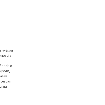
ajvyššou
enosti s
kónoch o
zajnom,
mérií
i testami
rfumu