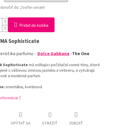
oručiť do:
Zvoľte variant
Pridať do košíka
YMA
Sophisticate
eristika
parfumu
-
Dolce Gabbana
-
The One
A
Sophisticate
má
oslňujúci
počátační
vonné
tóny
,
ktoré
jené
s
vášnivou
zmesou
jazmínu
a
vetiveru
,
a
vytvárajú
esné
a moderné
parfum
.
ne
:
orientálna,
kvetinová
 informácie
OPÝTAŤ SA
STRÁŽIŤ
ZDIEĽAŤ