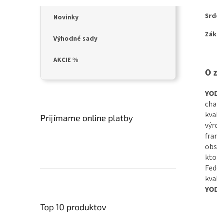
Srd
Novinky
Zák
Výhodné sady
AKCIE %
O 
YOD
cha
kva
Prijímame online platby
výr
fra
obs
kto
Fed
kva
YOD
Top 10 produktov