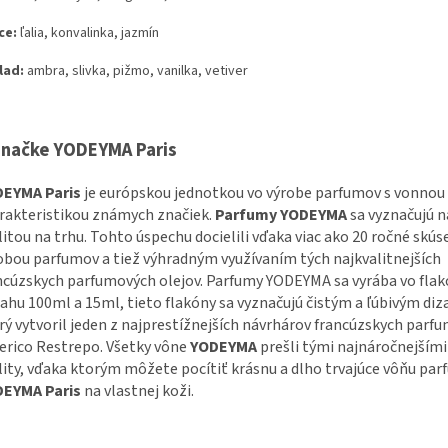
ce
:
ľalia
,
konvalinka
,
jazmín
lad
:
ambra
,
slivka
,
pižmo
,
vanilka
,
vetiver
značke YODEYMA Paris
EYMA Paris
je európskou jednotkou vo výrobe parfumov s vonnou
rakteristikou známych značiek.
Parfumy YODEYMA
sa vyznačujú n
litou na trhu. Tohto úspechu docielili vďaka viac ako 20 ročné skús
obou parfumov a tiež výhradným využívaním tých najkvalitnejších
ncúzskych parfumových olejov. Parfumy YODEYMA sa vyrába vo fla
ahu 100ml a 15ml, tieto flakóny sa vyznačujú čistým a ľúbivým di
rý vytvoril jeden z najprestížnejších návrhárov francúzskych parfu
erico Restrepo. Všetky vône
YODEYMA
prešli tými najnáročnejším
lity, vďaka ktorým môžete pocítiť krásnu a dlho trvajúce vôňu pa
EYMA Paris
na vlastnej koži.