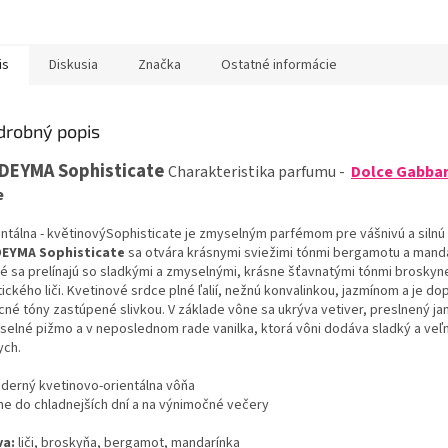
is
Diskusia
Značka
Ostatné informácie
drobný popis
DEYMA
Sophisticate
Charakteristika
parfumu
-
Dolce Gabba
e
ntálna
-
květinovýSophisticate
je
zmyselným
parfémom
pre
vášnivú
a
silnú
DEYMA
Sophisticate
sa
otvára
krásnymi
sviežimi
tónmi
bergamotu
a
manda
ré
sa
prelínajú
so
sladkými
a
zmyselnými
,
krásne
šťavnatými
tónmi
broskyn
tického
liči
.
Kvetinové
srdce plné
ľalií
,
nežnú
konvalinkou
,
jazmínom
a
je do
cné tóny
zastúpené
slivkou
.
V základe
vône sa
ukrýva
vetiver
,
preslnený
ja
selné
pižmo
a
v
neposlednom
rade
vanilka
,
ktorá
vôni
dodáva
sladký
a
veľ
ych
.
derný
kvetinovo
-
orientálna
vôňa
ne do
chladnejších
dní
a
na
výnimočné
večery
va
:
liči
,
broskyňa
,
bergamot
, mandarínka