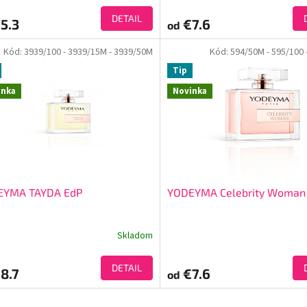
DETAIL
5.3
€7.6
od
Kód:
3939/100
- 3939/15M
- 3939/50M
Kód:
594/50M
- 595/100
Tip
inka
Novinka
EYMA TAYDA EdP
YODEYMA Celebrity Woman
Skladom
DETAIL
8.7
€7.6
od