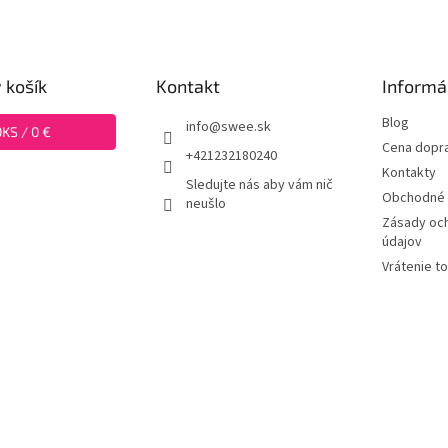
 košík
Kontakt
Informá
Blog
info
@
swee.sk
0
KS /
0 €
Cena dopr
+421232180240
Kontakty
Sledujte nás aby vám nič
Obchodné 
neušlo
Zásady oc
údajov
Vrátenie t
swee.cz
ť nastavenie cookies