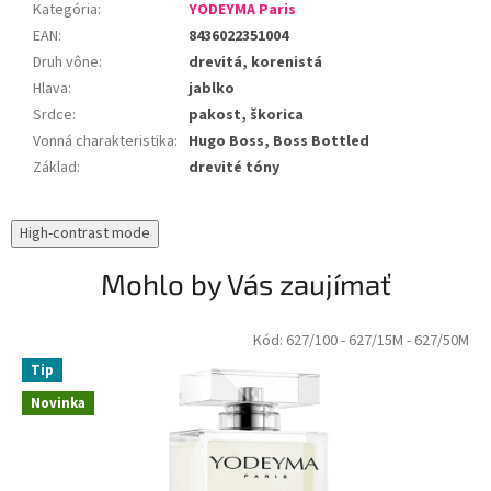
Kategória
:
YODEYMA Paris
EAN
:
8436022351004
Druh vône
:
drevitá, korenistá
Hlava
:
jablko
Srdce
:
pakost, škorica
Vonná charakteristika
:
Hugo Boss, Boss Bottled
Základ
:
drevité tóny
High-contrast mode
Mohlo by Vás zaujímať
Kód:
627/100
- 627/15M
- 627/50M
Tip
Novinka