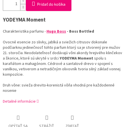
Pridať do košíka
YODEYMA
Moment
Charakteristika
parfumu
-
Hugo
Boss
-
Boss
Bottled
Ovocné
esencie
zo
slivky
,
jablká
a
sviežich
citrusov
dokonale
podčiarknu
jedinečnosť
tohto
parfum
ktorý
sa
je stvorený
pre mužov
21.
storočia.
Neodolateľnosť
dodávajú
vôni
akordy
hrejivého
klinčekov
a
škorice
,
ktoré sú ukryté
v srdci
YODEYMA
Moment
spolu
s
karafiátom
a
mahagónom
.
Cédrové a
santalové
drevo
v spojení
s
vanilkou
,
vetiverom
a
netradičným
olivovník
tvoria
silný
základ
vonnej
kompozície
.
Druh
vône
:
svieža
drevito
-
korenistá
vôňa
vhodná
pre
každodenné
nosenie
Detailné informácie
OPÝTAŤ SA
STRÁŽIŤ
ZDIEĽAŤ