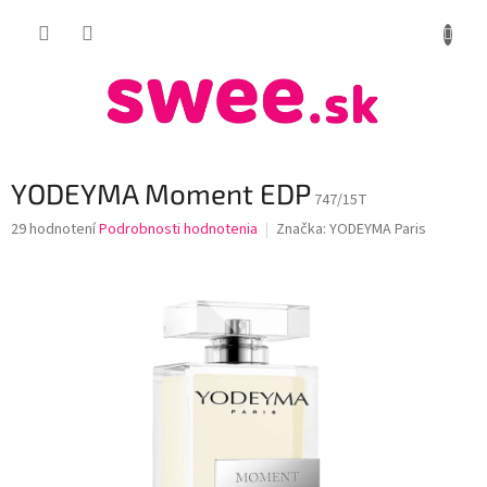
Prejsť
NÁKUP
na
obsah
KOŠÍK
YODEYMA Moment EDP
747/15T
Priemerné
29 hodnotení
Podrobnosti hodnotenia
Značka:
YODEYMA Paris
hodnotenie
produktu
je
3,6
z
5
hviezdičiek.