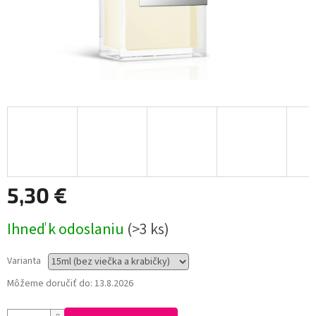
5,30 €
Jednotková
Ihneď k odoslaniu
(>3 ks)
cena:
Varianta
Môžeme doručiť do:
13.8.2026