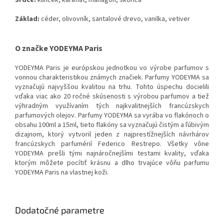
Srdce
:
klinček
,
karafiát
,
mahagón
,
škorica
Základ
:
céder
,
olivovník
,
santalové
drevo,
vanilka
,
vetiver
O značke YODEYMA Paris
YODEYMA Paris je európskou jednotkou vo výrobe parfumov s
vonnou charakteristikou známych značiek. Parfumy YODEYMA sa
vyznačujú najvyššou kvalitou na trhu. Tohto úspechu docielili
vďaka viac ako 20 ročné skúsenosti s výrobou parfumov a tiež
výhradným využívaním tých najkvalitnejších francúzskych
parfumových olejov. Parfumy YODEYMA sa vyrába vo flakónoch o
obsahu 100ml a 15ml, tieto flakóny sa vyznačujú čistým a ľúbivým
dizajnom, ktorý vytvoril jeden z najprestížnejších návrhárov
francúzskych parfumérií Federico Restrepo. Všetky vône
YODEYMA prešli tými najnáročnejšími testami kvality, vďaka
ktorým môžete pocítiť krásnu a dlho trvajúce vôňu parfumu
YODEYMA Paris na vlastnej koži.
Dodatočné parametre