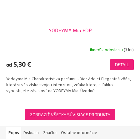
YODEYMA Mia EDP
Ihneď k odoslaniu
(3 ks)
Priemerné
hodnotenie
produktu
5,30 €
od
DETAIL
je
3,7
Yodeyma Mia Charakteristika parfumu - Dior Addict Elegantná vôňa,
z
ktorá si vás získa svojou intenzitou, vďaka ktorej si ľahko
5
vypestujete závislosť na YODEYMA Mia. Úvodné...
hviezdičiek.
ZOBRAZIŤ VŠETKY SÚVISIACE PRODUKTY
Popis
Diskusia
Značka
Ostatné informácie