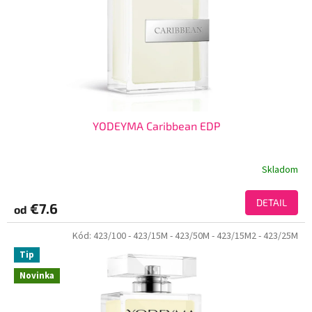
YODEYMA Caribbean EDP
Skladom
DETAIL
€7.6
od
Kód:
423/100
- 423/15M
- 423/50M
- 423/15M2
- 423/25M
Tip
Novinka