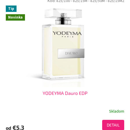
Kód:
825/100
- 825/15M
- 825/50M
- 825/15M2
Tip
Novinka
YODEYMA Dauro EDP
Skladom
DETAIL
€5.3
od