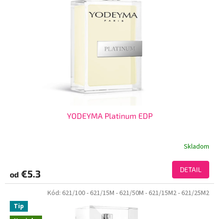
YODEYMA Platinum EDP
Skladom
DETAIL
€5.3
od
Kód:
621/100
- 621/15M
- 621/50M
- 621/15M2
- 621/25M2
Tip