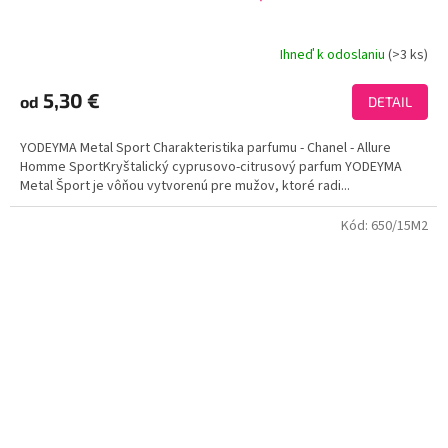
Ihneď k odoslaniu
(>3 ks)
Priemerné
hodnotenie
produktu
5,30 €
od
DETAIL
je
3,8
YODEYMA Metal Sport Charakteristika parfumu - Chanel - Allure
z
Homme SportKryštalický cyprusovo-citrusový parfum YODEYMA
5
Metal Šport je vôňou vytvorenú pre mužov, ktoré radi...
hviezdičiek.
Kód:
650/15M2