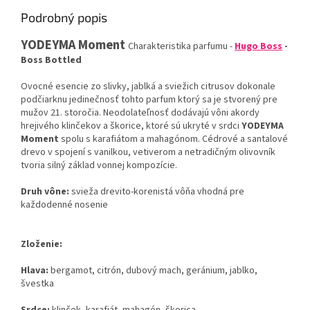
Podrobný popis
YODEYMA
Moment
Charakteristika
parfumu
-
Hugo
Boss
-
Boss
Bottled
Ovocné
esencie
zo
slivky
,
jablká
a
sviežich
citrusov
dokonale
podčiarknu
jedinečnosť
tohto
parfum
ktorý
sa
je stvorený
pre
mužov
21.
storočia.
Neodolateľnosť
dodávajú
vôni
akordy
hrejivého
klinčekov
a
škorice
,
ktoré sú ukryté
v srdci
YODEYMA
Moment
spolu
s
karafiátom
a
mahagónom
.
Cédrové a
santalové
drevo
v spojení
s
vanilkou
,
vetiverom
a
netradičným
olivovník
tvoria
silný
základ
vonnej
kompozície
.
Druh
vône
:
svieža
drevito
-
korenistá
vôňa
vhodná
pre
každodenné
nosenie
Zloženie
:
Hlava
:
bergamot
,
citrón
,
dubový
mach
,
geránium
,
jablko
,
švestka