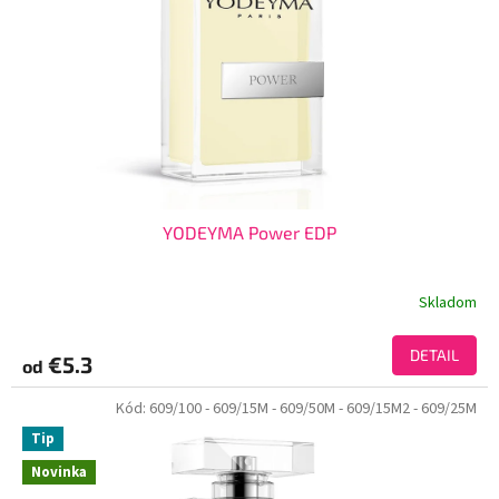
YODEYMA Power EDP
Skladom
DETAIL
€5.3
od
Kód:
609/100
- 609/15M
- 609/50M
- 609/15M2
- 609/25M
Tip
Novinka