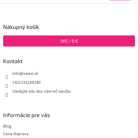
Z
á
p
ä
Nákupný košík
t
i
0
KS /
0 €
e
Kontakt
info
@
swee.sk
+421232180240
Sledujte nás aby vám nič neušlo
Informácie pre vás
Blog
Cena dopravy