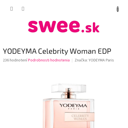
Prejsť
NÁKUP
na
obsah
KOŠÍK
YODEYMA Celebrity Woman EDP
Priemerné
236 hodnotení
Podrobnosti hodnotenia
Značka:
YODEYMA Paris
hodnotenie
produktu
je
4,0
z
5
hviezdičiek.