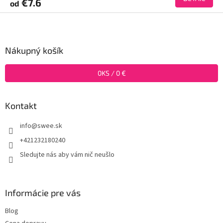
€7.6
od
Z
á
p
ä
Nákupný košík
t
i
0
KS /
0 €
e
Kontakt
info
@
swee.sk
+421232180240
Sledujte nás aby vám nič neušlo
Informácie pre vás
Blog