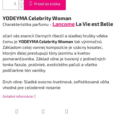
Pridať do košíka
YODEYMA
Celebrity
Woman
Lancome
La Vie
est
Belle
Charakteristika
parfumu
-
očarí
vás
esencií
čiernych ríbezlí
a
sladkej
hrušky
vďaka
čomu
je
YODEYMA
Celebrity
Woman
tak
výnimočnú
.
Základom
celej
vonnej
kompozície
je vzácny
kosatec
,
ktorým
ďalej
prestupujú
tóny
jazmínu
a
kvetov
pomarančovníka
.
Základ
vône
je tvorený
z jedinečných
tonka
fazule
,
praliniek
,
exotického
pačuli
a
všetko
podčiarkne
tón
vanilky
.
Druh
vône
:
Sladká
ovocno
-
kvetinová
,
sofistikovaná
vôňa
vhodná
pre
celodenné
nosenie
Detailné informácie