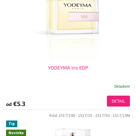
YODEYMA Iris EDP
Skladom
DETAIL
€5.3
od
Kód:
1517/100
- 1517/15
- 1517/50
- 1517/15M
Tip
Novinka