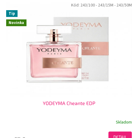
Kód:
243/100
- 243/15M
- 243/50M
Tip
Novinka
YODEYMA Cheante EDP
Skladom
DETAIL