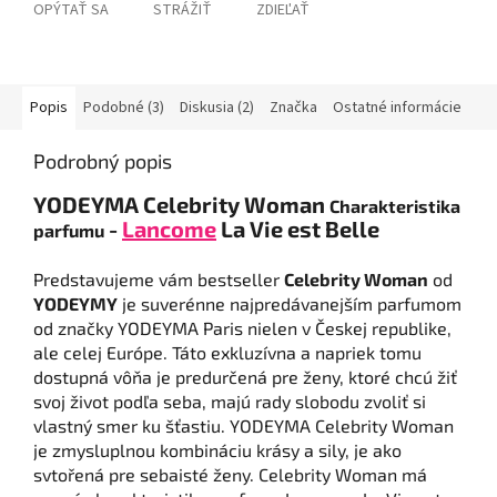
OPÝTAŤ SA
STRÁŽIŤ
ZDIEĽAŤ
Popis
Podobné (3)
Diskusia (2)
Značka
Ostatné informácie
Podrobný popis
YODEYMA Celebrity Woman
Charakteristika
-
Lancome
La Vie est Belle
parfumu
Predstavujeme vám bestseller
Celebrity Woman
od
YODEYMY
je suverénne najpredávanejším parfumom
od značky YODEYMA Paris nielen v Českej republike,
ale celej Európe. Táto exkluzívna a napriek tomu
dostupná vôňa je predurčená pre ženy, ktoré chcú žiť
svoj život podľa seba, majú rady slobodu zvoliť si
vlastný smer ku šťastiu. YODEYMA Celebrity Woman
je zmysluplnou kombináciu krásy a sily, je ako
svtořená pre sebaisté ženy. Celebrity Woman má