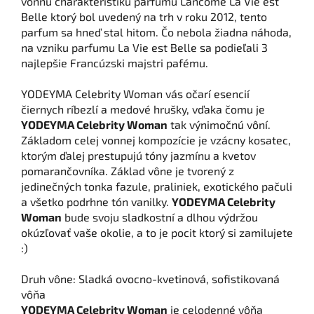
vonnú charakteristiku parfumu Lancome La Vie est
Belle ktorý bol uvedený na trh v roku 2012, tento
parfum sa hneď stal hitom. Čo nebola žiadna náhoda,
na vzniku parfumu La Vie est Belle sa podieľali 3
najlepšie Francúzski majstri pafému.
YODEYMA Celebrity Woman vás očarí esencií
čiernych ríbezlí a medové hrušky, vďaka čomu je
YODEYMA Celebrity Woman
tak výnimočnú vôní.
Základom celej vonnej kompozície je vzácny kosatec,
ktorým ďalej prestupujú tóny jazmínu a kvetov
pomarančovníka. Základ vône je tvorený z
jedinečných tonka fazule, praliniek, exotického pačuli
a všetko podrhne tón vanilky.
YODEYMA Celebrity
Woman
bude svoju sladkostní a dlhou výdržou
okúzľovať vaše okolie, a to je pocit ktorý si zamilujete
:)
Druh vône: Sladká ovocno-kvetinová, sofistikovaná
vôňa
YODEYMA Celebrity Woman
je celodenné vôňa