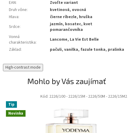
EAN
:
Zvoľte variant
Druh vône
:
kvetinová, ovocná
Hlava
:
čierne ríbezle, hruška
jazmín, kosatec, kvet
Srdce
:
pomarančovníka
Vonná
Lancome, La Vie Est Belle
charakteristika
:
Základ
:
pačuli, vanilka, fazule tonka, pralinka
High-contrast mode
Mohlo by Vás zaujímať
Kód:
2226/100
- 2226/15M
- 2226/50M
- 2226/15M2
Tip
Novinka