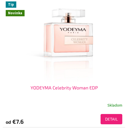
Tip
Novinka
YODEYMA Celebrity Woman EDP
Skladom
DETAIL
€7.6
od