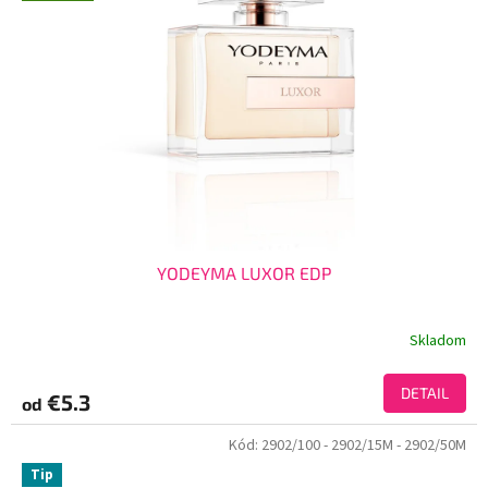
YODEYMA LUXOR EDP
Skladom
DETAIL
€5.3
od
Kód:
2902/100
- 2902/15M
- 2902/50M
Tip