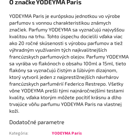
O značke YODEYMA Paris
YODEYMA Paris je európskou jednotkou vo výrobe
parfumov s vonnou charakteristikou známych
značiek. Parfumy YODEYMA sa vyznačujú najvyššou
kvalitou na trhu. Tohto úspechu docielili vďaka viac
ako 20 ročné skúsenosti s výrobou parfumov a tiež
výhradným využívaním tých najkvalitnejších
francúzskych parfumových olejov. Parfumy YODEYMA
sa vyrába vo flakónoch o obsahu 100ml a 15ml, tieto
flakóny sa vyznačujú čistým a ľúbivým dizajnom,
ktorý vytvoril jeden z najprestížnejších návrhárov
francúzskych parfumérií Federico Restrepo. Všetky
vône YODEYMA prešli tými najnáročnejšími testami
kvality, vďaka ktorým môžete pocítiť krásnu a dlho
trvajúce vôňu parfumu YODEYMA Paris na vlastnej
koži.
Dodatočné parametre
Kategória
:
YODEYMA Paris