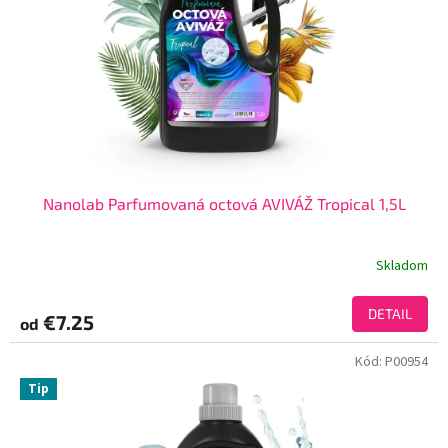
Nanolab Parfumovaná octová AVIVÁŽ Tropical 1,5L
Skladom
DETAIL
€7.25
od
Kód:
P00954
Tip