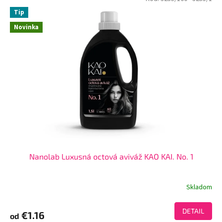
Tip
Novinka
Nanolab Luxusná octová aviváž KAO KAI. No. 1
Skladom
DETAIL
€1.16
od