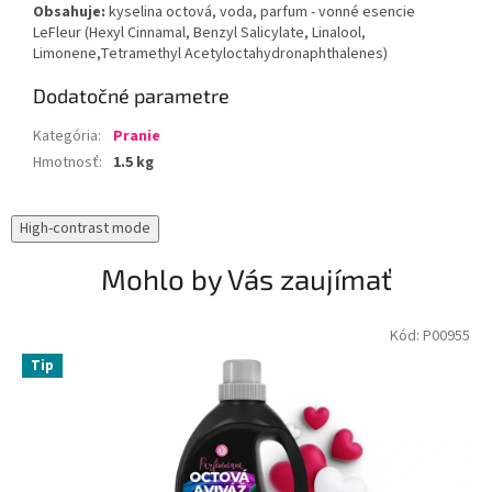
Obsahuje:
kyselina
octová
, voda, parfum - vonné esencie
LeFleur
(
Hexyl Cinnamal
,
Benzyl Salicylate
,
Linalool
,
Limonene
,
Tetramethyl Acetyloctahydronaphthalenes
)
Dodatočné parametre
Kategória
:
Pranie
Hmotnosť
:
1.5 kg
High-contrast mode
Mohlo by Vás zaujímať
Kód:
P00955
Tip