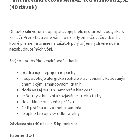
(40 dávok)
Objavte silu vône a doprajte svojej bielizni starostlivosť, akú si
zaslúži! Predstavujeme vám nové rady zmäkčovačov tkanín,
ktoré premenia pranie na zážitok plný príjemných vnemov a
nezabudnuteľných vôní.
7 výhod octového zmäkčovača tkanín:
odstraňuje nepríjemné pachy
nespôsobuje alergické reakcie v porovnaní s kupovanými
chemickými zmäkčovačmi tkanín
dodá vašej bielizni jemnosť a hladkosť
je šetrný k bielizni a rozjasňuje ju
jeho farby
dezinfikuje bielizeň a práčku
čistí práčku od vodného kameňa
je úplne biologicky odbúrateľný
Dávkovanie:
40
ml na 4-5 kg bielizne
Balenie:
1,5 l