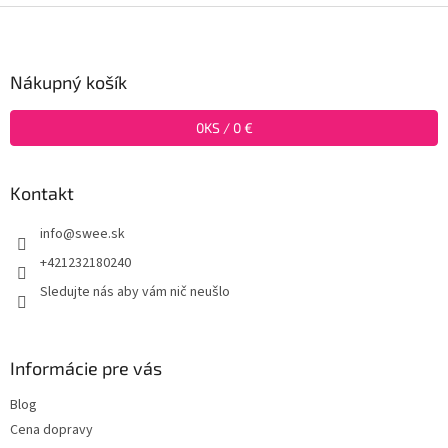
Z
á
p
ä
Nákupný košík
t
i
0
KS /
0 €
e
Kontakt
info
@
swee.sk
+421232180240
Sledujte nás aby vám nič neušlo
Informácie pre vás
Blog
Cena dopravy