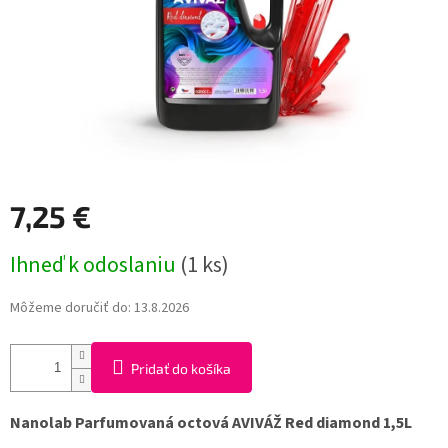
7,25 €
Jednotková
Ihneď k odoslaniu
(1 ks)
cena:
Môžeme doručiť do:
13.8.2026
Pridať do košíka
Nanolab Parfumovaná octová AVIVÁŽ Red diamond 1,5L