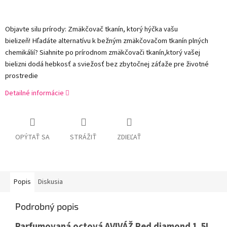
Objavte silu prírody: Zmäkčovač tkanín, ktorý hýčka vašu
bielizeň! Hľadáte alternatívu k bežným zmäkčovačom tkanín plných
chemikálií? Siahnite po prírodnom zmäkčovači tkanín,ktorý vašej
bielizni dodá hebkosť a sviežosť bez zbytočnej záťaže pre životné
prostredie
Detailné informácie
OPÝTAŤ SA
STRÁŽIŤ
ZDIEĽAŤ
Popis
Diskusia
Podrobný popis
Parfumovaná octová AVIVÁŽ Red diamond 1,5L