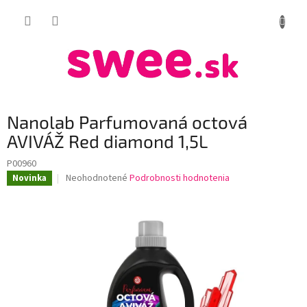
Prejsť
NÁKUP
na
obsah
KOŠÍK
Nanolab Parfumovaná octová
AVIVÁŽ Red diamond 1,5L
P00960
Priemerné
Neohodnotené
Podrobnosti hodnotenia
Novinka
hodnotenie
produktu
je
0,0
z
5
hviezdičiek.