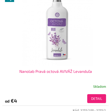
Nanolab Pravá octová AVIVÁŽ Levanduľa
Skladom
DETAIL
€4
od
Kód:
3255/100
- 3255/1