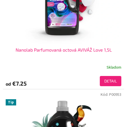
Nanolab Parfumovaná octová AVIVÁŽ Love 1,5L
Skladom
DETAIL
€7.25
od
Kód:
P00953
Tip