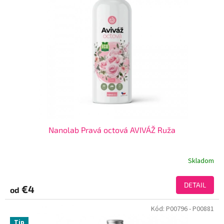
Nanolab Pravá octová AVIVÁŽ Ruža
Skladom
DETAIL
€4
od
Kód:
P00796
- P00881
Tip