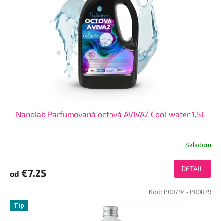
Nanolab Parfumovaná octová AVIVÁŽ Cool water 1,5L
Skladom
DETAIL
€7.25
od
Kód:
P00794
- P00879
Tip