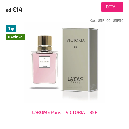
DETAIL
€14
od
Kód:
85F100
- 85F50
Tip
Novinka
LAROME Paris - VICTORIA - 85F