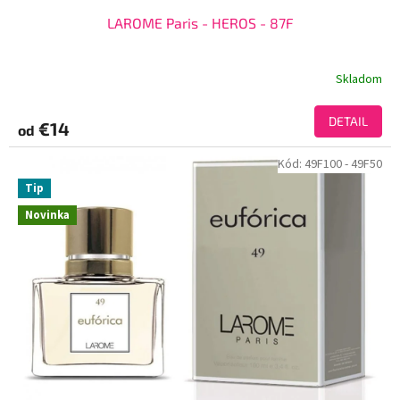
LAROME Paris - HEROS - 87F
Skladom
DETAIL
€14
od
Kód:
49F100
- 49F50
Tip
Novinka