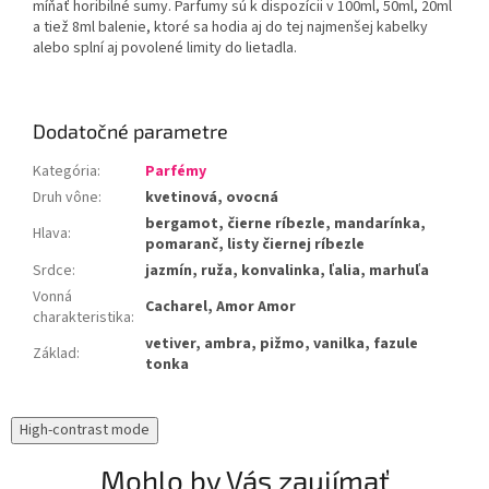
míňať horibilné sumy. Parfumy sú k dispozícii v 100ml, 50ml, 20ml
a tiež 8ml balenie, ktoré sa hodia aj do tej najmenšej kabelky
alebo splní aj povolené limity do lietadla.
Dodatočné parametre
Kategória
:
Parfémy
Druh vône
:
kvetinová, ovocná
bergamot, čierne ríbezle, mandarínka,
Hlava
:
pomaranč, listy čiernej ríbezle
Srdce
:
jazmín, ruža, konvalinka, ľalia, marhuľa
Vonná
Cacharel, Amor Amor
charakteristika
:
vetiver, ambra, pižmo, vanilka, fazule
Základ
:
tonka
High-contrast mode
Mohlo by Vás zaujímať