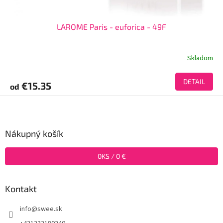
LAROME Paris - euforica - 49F
Skladom
DETAIL
€15.35
od
Z
á
p
ä
Nákupný košík
t
i
0
KS /
0 €
e
Kontakt
info
@
swee.sk