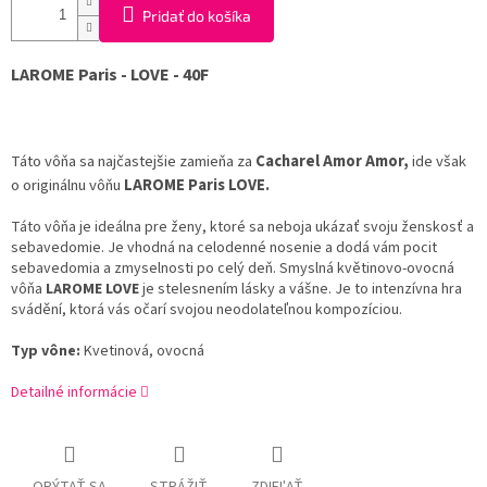
Pridať do košíka
LAROME Paris - LOVE - 40F
Táto vôňa sa najčastejšie zamieňa za
Cacharel Amor Amor
,
ide však
o originálnu vôňu
LAROME Paris LOVE
.
Táto vôňa je ideálna pre ženy, ktoré sa neboja ukázať svoju ženskosť a
sebavedomie.
Je vhodná na celodenné nosenie a dodá vám pocit
sebavedomia a zmyselnosti po celý deň.
Smyslná květinovo-ovocná
vôňa
LAROME LOVE
je stelesnením lásky a vášne. Je to intenzívna hra
svádění, ktorá vás očarí svojou neodolateľnou kompozíciou.
Typ vône:
Kvetinová,
ovocná
Detailné informácie