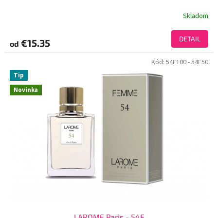
Skladom
DETAIL
€15.35
od
Kód:
54F100
- 54F50
Tip
Novinka
LAROME Paris - 54F