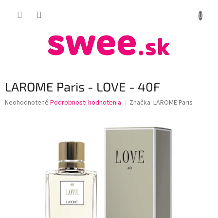
Prejsť
NÁKUP
na
obsah
KOŠÍK
LAROME Paris - LOVE - 40F
Priemerné
Neohodnotené
Podrobnosti hodnotenia
Značka:
LAROME Paris
hodnotenie
produktu
je
0,0
z
5
hviezdičiek.