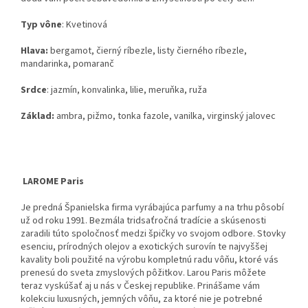
Typ vône
: Kvetinová
Hlava:
bergamot, čierný ríbezle, listy čierného ríbezle,
mandarinka, pomaranč
Srdce
: jazmín, konvalinka, lilie, meruňka, ruža
Základ:
ambra, pižmo, tonka fazole, vanilka, virginský jalovec
LAROME Paris
Je predná Španielska firma vyrábajúca parfumy a na trhu pôsobí
už od roku 1991. Bezmála tridsaťročná tradície a skúsenosti
zaradili túto spoločnosť medzi špičky vo svojom odbore. Stovky
esenciu, prírodných olejov a exotických surovín te najvyššej
kavality boli použité na výrobu kompletnú radu vôňu, ktoré vás
prenesú do sveta zmyslových pôžitkov. Larou Paris môžete
teraz vyskúšať aj u nás v Českej republike. Prinášame vám
kolekciu luxusných, jemných vôňu, za ktoré nie je potrebné