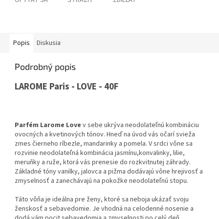
OPÝTAŤ SA
STRÁŽIŤ
ZDIEĽAŤ
Popis
Diskusia
Podrobný popis
LAROME Paris - LOVE - 40F
Parfém Larome Love
v sebe ukrýva neodolateľnú kombináciu
ovocných a kvetinových tónov.
Hneď na úvod vás očarí svieža
zmes čierneho ríbezle,
mandarinky a pomela.
V srdci vône sa
rozvinie neodolateľná kombinácia jasmínu,
konvalinky,
lilie,
meruňky a ruže,
ktorá vás prenesie do rozkvitnutej záhrady.
Základné tóny vanilky,
jalovca a pižma dodávajú vône hrejivosť a
zmyselnosť a zanechávajú na pokožke neodolateľnú stopu.
Táto vôňa je ideálna pre ženy, ktoré sa neboja ukázať svoju
ženskosť a sebavedomie.
Je vhodná na celodenné nosenie a
dodá vám pocit sebavedomia a zmyselnosti po celý deň.