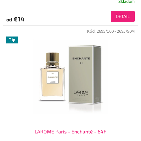
Skladom
DETAIL
€14
od
Kód:
2695/100
- 2695/50M
Tip
LAROME Paris - Enchanté - 64F