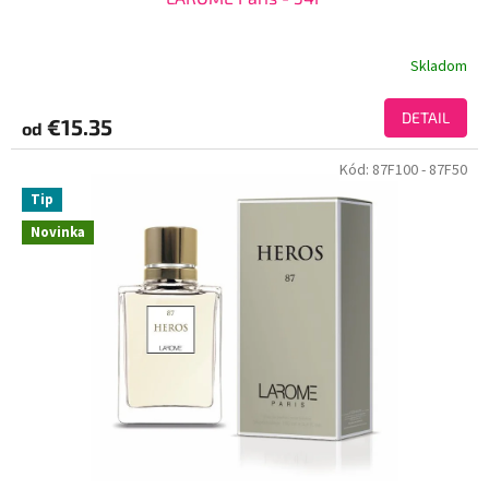
Skladom
DETAIL
€15.35
od
Kód:
87F100
- 87F50
Tip
Novinka