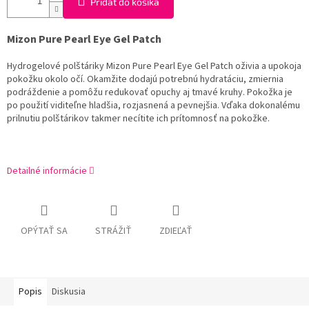
Pridať do košíka
Mizon Pure Pearl Eye Gel Patch
Hydrogelové polštáriky Mizon Pure Pearl Eye Gel Patch oživia a upokoja
pokožku okolo očí. Okamžite dodajú potrebnú hydratáciu, zmiernia
podráždenie a pomôžu redukovať opuchy aj tmavé kruhy. Pokožka je
po použití viditeľne hladšia, rozjasnená a pevnejšia. Vďaka dokonalému
prilnutiu polštárikov takmer necítite ich prítomnosť na pokožke.
Detailné informácie
OPÝTAŤ SA
STRÁŽIŤ
ZDIEĽAŤ
Popis
Diskusia