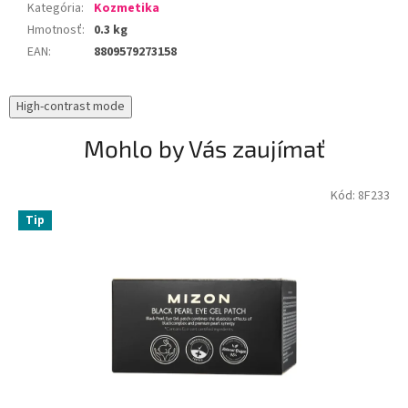
Kategória
:
Kozmetika
Hmotnosť
:
0.3 kg
EAN
:
8809579273158
High-contrast mode
Mohlo by Vás zaujímať
Kód:
8F233
Tip