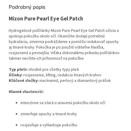
Podrobný popis
Mizon Pure Pearl Eye Gel Patch
Hydrogelové polštáriky Mizon Pure Pearl Eye Gel Patch oživia a
upokoja pokožku okolo očí. Okamžite dodajú potrebnú
hydratáciu, zmiernia podráždenie a pomôžu redukovať opuchy
aj tmavé kruhy. Pokožka je po použití viditeľne hladšia,
rozjasnená a pevnejšia. Vďaka dokonalému prilnutiu polštárikov
takmer necítite ich prítomnosť na pokožke.
Typ pleti:
vhodné pre všetky typy pleti
Účinky:
rozjasnenie, lifting, redukcia tmavých kruhov
Kľúčové zložky:
niacínamid, perlový a diamantový prášok
Hlavné vlastnosti:
intenzívne sa stará o unavenú pokožku okolo očí
zmierňuje opuchy a tmavé kruhy
rozjasňuje a vyhladzuje pokožku