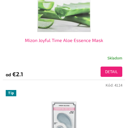
Mizon Joyful Time Aloe Essence Mask
Skladom
DETAIL
€2.1
od
Kód:
4124
Tip