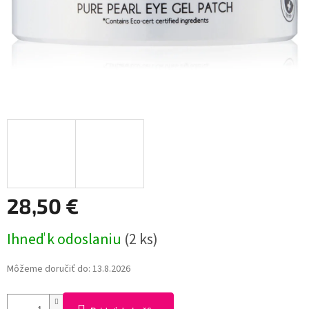
28,50 €
Jednotková
Ihneď k odoslaniu
(2 ks)
cena:
Môžeme doručiť do:
13.8.2026