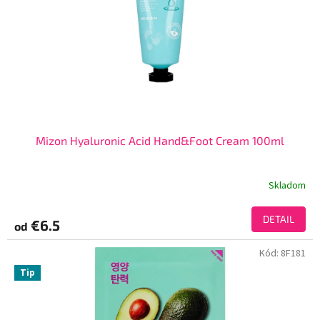
Mizon Hyaluronic Acid Hand&Foot Cream 100ml
Skladom
DETAIL
€6.5
od
Kód:
8F181
Tip