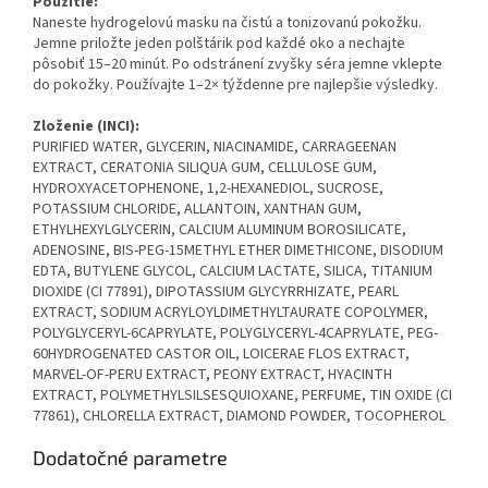
Použitie:
Naneste hydrogelovú masku na čistú a tonizovanú pokožku.
Jemne priložte jeden polštárik pod každé oko a nechajte
pôsobiť 15–20 minút. Po odstránení zvyšky séra jemne vklepte
do pokožky. Používajte 1–2× týždenne pre najlepšie výsledky.
Zloženie (INCI):
PURIFIED WATER, GLYCERIN, NIACINAMIDE, CARRAGEENAN
EXTRACT, CERATONIA SILIQUA GUM, CELLULOSE GUM,
HYDROXYACETOPHENONE, 1,2-HEXANEDIOL, SUCROSE,
POTASSIUM CHLORIDE, ALLANTOIN, XANTHAN GUM,
ETHYLHEXYLGLYCERIN, CALCIUM ALUMINUM BOROSILICATE,
ADENOSINE, BIS-PEG-15METHYL ETHER DIMETHICONE, DISODIUM
EDTA, BUTYLENE GLYCOL, CALCIUM LACTATE, SILICA, TITANIUM
DIOXIDE (CI 77891), DIPOTASSIUM GLYCYRRHIZATE, PEARL
EXTRACT, SODIUM ACRYLOYLDIMETHYLTAURATE COPOLYMER,
POLYGLYCERYL-6CAPRYLATE, POLYGLYCERYL-4CAPRYLATE, PEG-
60HYDROGENATED CASTOR OIL, LOICERAE FLOS EXTRACT,
MARVEL-OF-PERU EXTRACT, PEONY EXTRACT, HYACINTH
EXTRACT, POLYMETHYLSILSESQUIOXANE, PERFUME, TIN OXIDE (CI
77861), CHLORELLA EXTRACT, DIAMOND POWDER, TOCOPHEROL
Dodatočné parametre