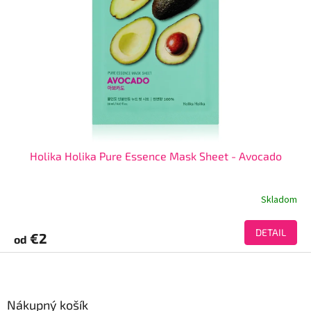
Holika Holika Pure Essence Mask Sheet - Avocado
Skladom
DETAIL
€2
od
Z
á
p
ä
Nákupný košík