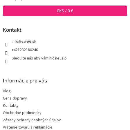
t
i
0
KS /
0 €
e
Kontakt
info
@
swee.sk
+421232180240
Sledujte nás aby vám nič neušlo
Informácie pre vás
Blog
Cena dopravy
Kontakty
Obchodné podmienky
Zásady ochrany osobných údajov
Vrátenie tovaru a reklamácie