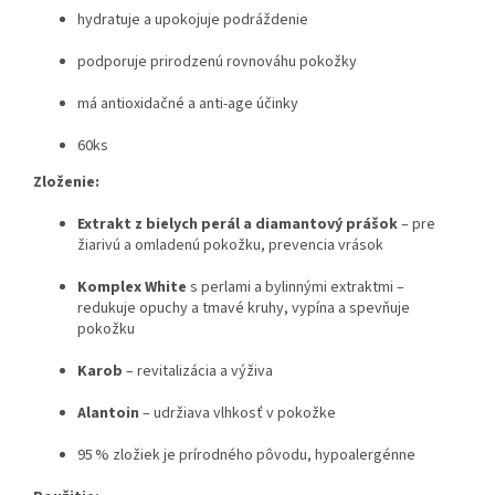
hydratuje a upokojuje podráždenie
podporuje prirodzenú rovnováhu pokožky
má antioxidačné a anti-age účinky
60ks
Zloženie:
Extrakt z bielych perál a diamantový prášok
– pre
žiarivú a omladenú pokožku, prevencia vrások
Komplex White
s perlami a bylinnými extraktmi –
redukuje opuchy a tmavé kruhy, vypína a spevňuje
pokožku
Karob
– revitalizácia a výživa
Alantoin
– udržiava vlhkosť v pokožke
95 % zložiek je prírodného pôvodu, hypoalergénne