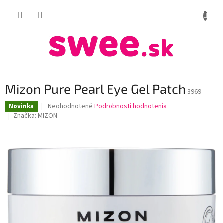
Prejsť
NÁKUP
na
obsah
KOŠÍK
Mizon Pure Pearl Eye Gel Patch
3969
Priemerné
Neohodnotené
Podrobnosti hodnotenia
Novinka
hodnotenie
Značka:
MIZON
produktu
je
0,0
z
5
hviezdičiek.