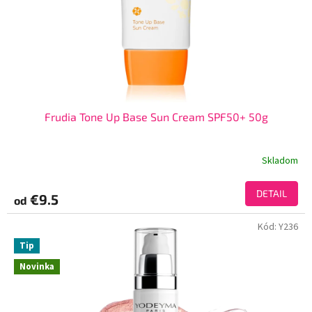
Frudia Tone Up Base Sun Cream SPF50+ 50g
Skladom
DETAIL
€9.5
od
Kód:
Y236
Tip
Novinka