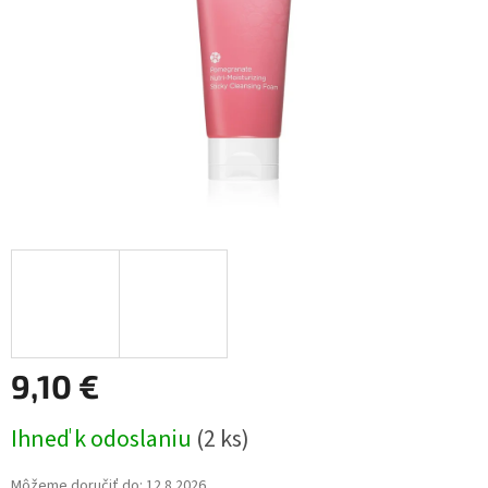
9,10 €
Jednotková
Ihneď k odoslaniu
(2 ks)
cena:
Môžeme doručiť do:
12.8.2026