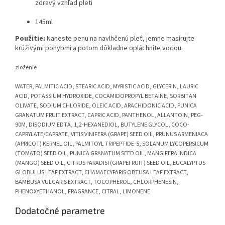
zdravý vzhľad pleti
145ml
Použitie:
Naneste penu na navlhčenú pleť, jemne masírujte
krúživými pohybmi a potom dôkladne opláchnite vodou.
zloženie
WATER, PALMITIC ACID, STEARIC ACID, MYRISTIC ACID, GLYCERIN, LAURIC
ACID, POTASSIUM HYDROXIDE, COCAMIDOPROPYL BETAINE, SORBITAN
OLIVATE, SODIUM CHLORIDE, OLEIC ACID, ARACHIDONIC ACID, PUNICA
GRANATUM FRUIT EXTRACT, CAPRIC ACID, PANTHENOL, ALLANTOIN, PEG-
90M, DISODIUM EDTA, 1,2-HEXANEDIOL, BUTYLENE GLYCOL, COCO-
CAPRYLATE/CAPRATE, VITIS VINIFERA (GRAPE) SEED OIL, PRUNUS ARMENIACA
(APRICOT) KERNEL OIL, PALMITOYL TRIPEPTIDE-5, SOLANUM LYCOPERSICUM
(TOMATO) SEED OIL, PUNICA GRANATUM SEED OIL, MANGIFERA INDICA
(MANGO) SEED OIL, CITRUS PARADISI (GRAPEFRUIT) SEED OIL, EUCALYPTUS
GLOBULUS LEAF EXTRACT, CHAMAECYPARIS OBTUSA LEAF EXTRACT,
BAMBUSA VULGARIS EXTRACT, TOCOPHEROL, CHLORPHENESIN,
PHENOXYETHANOL, FRAGRANCE, CITRAL, LIMONENE
Dodatočné parametre