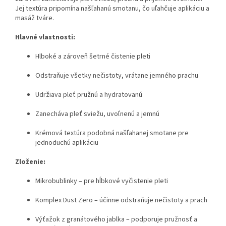
Jej textúra pripomína našľahanú smotanu, čo uľahčuje aplikáciu a
masáž tváre.
Hlavné vlastnosti:
Hlboké a zároveň šetrné čistenie pleti
Odstraňuje všetky nečistoty, vrátane jemného prachu
Udržiava pleť pružnú a hydratovanú
Zanecháva pleť sviežu, uvoľnenú a jemnú
Krémová textúra podobná našľahanej smotane pre
jednoduchú aplikáciu
Zloženie:
Mikrobublinky – pre hĺbkové vyčistenie pleti
Komplex Dust Zero – účinne odstraňuje nečistoty a prach
Výťažok z granátového jablka – podporuje pružnosť a