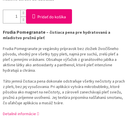
Pridať do košíka
Frudia Pomegranate
– čistiaca pena pre hydratovanú a
mladistvo pružnú pleť
Frudia Pomegranate je vegánsky prípravok bez zložiek živočíšneho
pôvodu, vhodný pre všetky typy pleti, najmä pre suchú, zrelú pleť a
pleť s jemnými vráskami. Obsahuje výťažok z granátového jablka a
aktívne látky ako antioxidanty a panthenol, ktoré pleť intenzívne
hydratujú a chránia.
Táto jemná čistiaca pena dokonale odstraňuje všetky nečistoty a prach
z pleti, bez jej vysušovania. Pri aplikácii vytvára mikrobublinky, ktoré
pôsobia ako magnet na nečistoty, a zároveň zanechávajú pleť sviežu,
pružnú a príjemne uvoľnenú. Jej textúra pripomína našľahanú smotanu,
čo uľahčuje aplikáciu a masáž tváre.
Detailné informácie