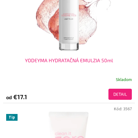
YODEYMA HYDRATAČNÁ EMULZIA 50ml
Skladom
DETAIL
€17.1
od
Kód:
3567
Tip