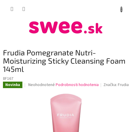
Prejsť
NÁKUP
na
obsah
KOŠÍK
Frudia Pomegranate Nutri-
Moisturizing Sticky Cleansing Foam
145ml
8F167
Priemerné
Neohodnotené
Podrobnosti hodnotenia
Značka:
Frudia
Novinka
hodnotenie
produktu
je
0,0
z
5
hviezdičiek.