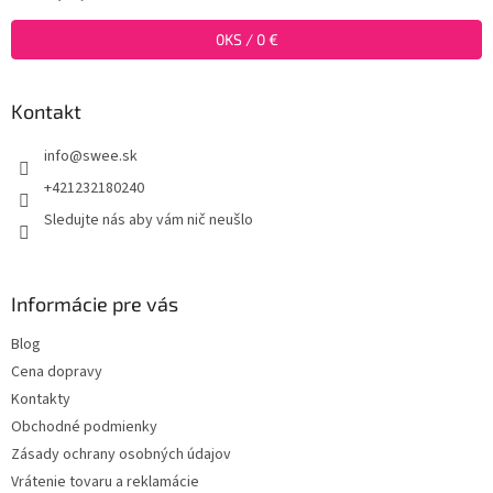
t
i
0
KS /
0 €
e
Kontakt
info
@
swee.sk
+421232180240
Sledujte nás aby vám nič neušlo
Informácie pre vás
Blog
Cena dopravy
Kontakty
Obchodné podmienky
Zásady ochrany osobných údajov
Vrátenie tovaru a reklamácie