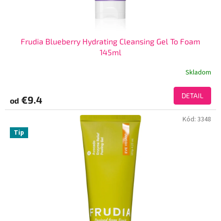
Frudia Blueberry Hydrating Cleansing Gel To Foam
145ml
Skladom
DETAIL
€9.4
od
Kód:
3348
Tip