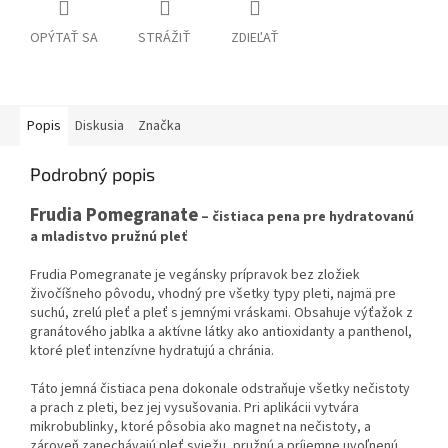
OPÝTAŤ SA
STRÁŽIŤ
ZDIEĽAŤ
Popis
Diskusia
Značka
Podrobný popis
Frudia Pomegranate
– čistiaca pena pre hydratovanú
a mladistvo pružnú pleť
Frudia Pomegranate je vegánsky prípravok bez zložiek
živočíšneho pôvodu, vhodný pre všetky typy pleti, najmä pre
suchú, zrelú pleť a pleť s jemnými vráskami. Obsahuje výťažok z
granátového jablka a aktívne látky ako antioxidanty a panthenol,
ktoré pleť intenzívne hydratujú a chránia.
Táto jemná čistiaca pena dokonale odstraňuje všetky nečistoty
a prach z pleti, bez jej vysušovania. Pri aplikácii vytvára
mikrobublinky, ktoré pôsobia ako magnet na nečistoty, a
zároveň zanechávajú pleť sviežu, pružnú a príjemne uvoľnenú.