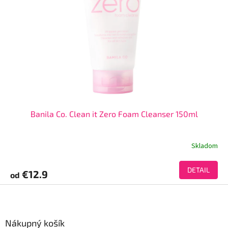
Banila Co. Clean it Zero Foam Cleanser 150ml
Skladom
DETAIL
€12.9
od
Z
á
p
ä
Nákupný košík