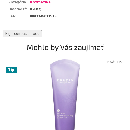
Kategória
:
Kozmetika
Hmotnosť
:
0.4 kg
EAN
:
8803348033516
High-contrast mode
Mohlo by Vás zaujímať
Kód:
3351
Tip