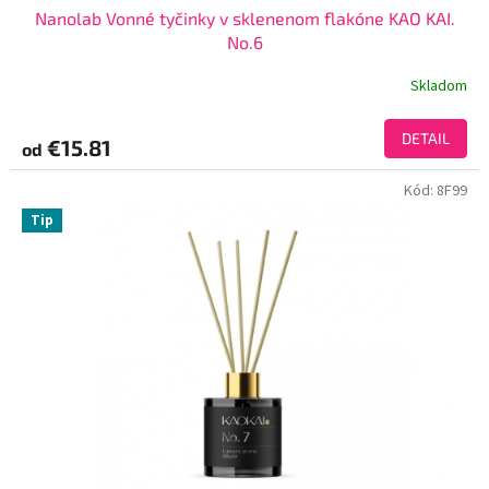
Nanolab Vonné tyčinky v sklenenom flakóne KAO KAI.
No.6
Skladom
DETAIL
€15.81
od
Kód:
8F99
Tip