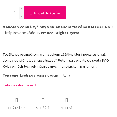
Pridať do košíka
Nanolab Vonné tyčinky v sklenenom flakóne KAO KAI. No.3
-
inšpirované vôňou
Versace Bright Crystal
Toužíte po jedinečnom aromatickom zážitku, ktorý povznesie váš
domov do sfér elegancie a luxusu? Potom sa ponorte do sveta KAO
KAI, vonných tyčiniek inšpirovaných francúzskym parfumom.
Typ vône:
kvetinová vôňa s ovocnými tóny
Detailné informácie
OPÝTAŤ SA
STRÁŽIŤ
ZDIEĽAŤ