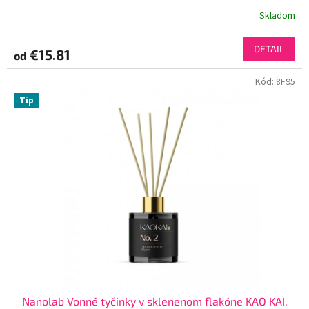
Skladom
DETAIL
€15.81
od
Kód:
8F95
Tip
Nanolab Vonné tyčinky v sklenenom flakóne KAO KAI.