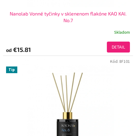
Nanolab Vonné tyčinky v sklenenom flakóne KAO KAI.
No.7
Skladom
DETAIL
€15.81
od
Kód:
8F101
Tip