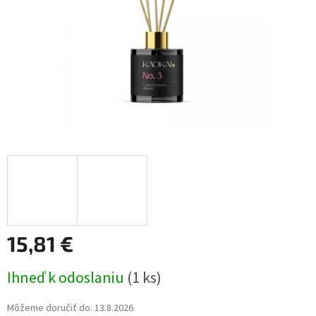
15,81 €
Jednotková
Ihneď k odoslaniu
(1 ks)
cena:
Môžeme doručiť do:
13.8.2026