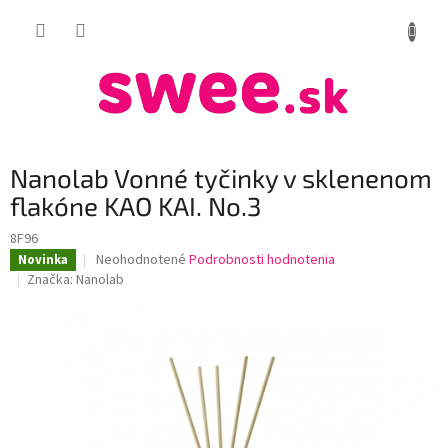
Prejsť
NÁKUP
na
obsah
KOŠÍK
Nanolab Vonné tyčinky v sklenenom
flakóne KAO KAI. No.3
8F96
Priemerné
Neohodnotené
Podrobnosti hodnotenia
Novinka
hodnotenie
Značka:
Nanolab
produktu
je
0,0
z
5
hviezdičiek.