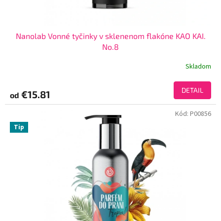
Nanolab Vonné tyčinky v sklenenom flakóne KAO KAI.
No.8
Skladom
DETAIL
€15.81
od
Kód:
P00856
Tip