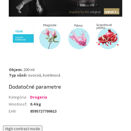
Objem:
200 ml
Typ vůně:
ovocná, kvetinová
Dodatočné parametre
Kategória
:
Drogeria
Hmotnosť
:
0.4 kg
EAN
:
8595727700613
High-contrast mode