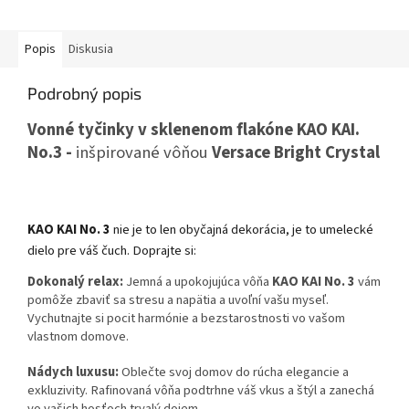
Popis
Diskusia
Podrobný popis
Vonné tyčinky v sklenenom flakóne KAO KAI.
No.3 -
inšpirované vôňou
Versace Bright Crystal
KAO KAI No. 3
nie je to len obyčajná dekorácia, je to umelecké
dielo pre váš čuch. Doprajte si:
Dokonalý relax:
Jemná a upokojujúca vôňa
KAO KAI No. 3
vám
pomôže zbaviť sa stresu a napätia a uvoľní vašu myseľ.
Vychutnajte si pocit harmónie a bezstarostnosti vo vašom
vlastnom domove.
Nádych luxusu:
Oblečte svoj domov do rúcha elegancie a
exkluzivity. Rafinovaná vôňa podtrhne váš vkus a štýl a zanechá
vo vašich hosťoch trvalý dojem.