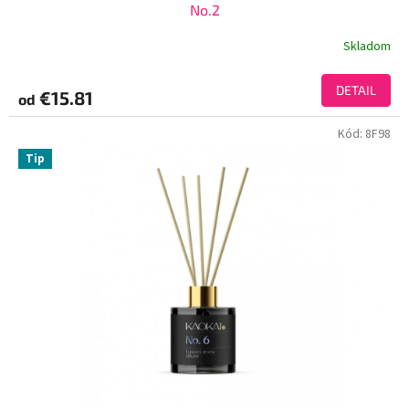
No.2
Skladom
DETAIL
€15.81
od
Kód:
8F98
Tip