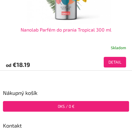
Nanolab Parfém do prania Tropical 300 ml
Skladom
DETAIL
€18.19
od
Z
á
p
ä
Nákupný košík
t
i
0
KS /
0 €
e
Kontakt